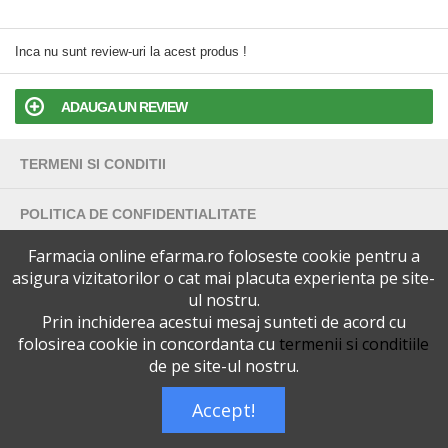
Inca nu sunt review-uri la acest produs !
ADAUGA UN REVIEW
TERMENI SI CONDITII
POLITICA DE CONFIDENTIALITATE
Farmacia online efarma.ro foloseste cookie pentru a
VERSIUNEA DESKTOP
asigura vizitatorilor o cat mai placuta experienta pe site-
ul nostru.
Telefoane eFarma:
0727515368
Prin inchiderea acestui mesaj sunteti de acord cu
Dreptul de autor © efarma.ro - Toate Drepturile Rezervate.
folosirea cookie in concordanta cu
termenii si conditiile
de pe site-ul nostru.
Accept!