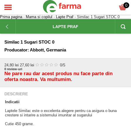
0
Prima pagina
-
Mama si copilul
-
Lapte Praf
- Similac 1 Sugari STOC 0
LAPTE PRAF
Similac 1 Sugari STOC 0
Producator:
Abbott, Germania
24,80
lei
27,60 lei
0
/5
0
review-uri
Ne pare rau dar acest produs nu face parte din
oferta noastra. Va multumim.
DESCRIERE
Indicatii
Laptele Similac este o excelenta alegere pentru ca asigura o buna
crestere si intarire a sistemului imunitar al sugarului
Cutie 450 grame.