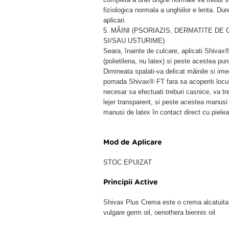
fiziologica normala a unghiilor e lenta. Du
aplicari.
5. MÂINI (PSORIAZIS, DERMATITE DE
SI/SAU USTURIME)
Seara, înainte de culcare, aplicati Shivax
(polietilena, nu latex) si peste acestea p
Dimineata spalati-va delicat mâinile si imed
pomada Shivax® FT fara sa acoperiti locul.
necesar sa efectuati treburi casnice, va tr
lejer transparent, si peste acestea manusi d
manusi de latex în contact direct cu pielea
Mod de Aplicare
STOC EPUIZAT
Principii Active
Shivax Plus Crema este o crema alcatuita d
vulgare germ oil, oenothera biennis oil