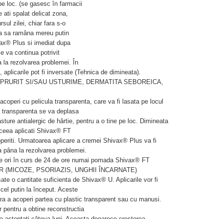
pe loc. (se gasesc în farmacii
 ati spalat delicat zona,
sul zilei, chiar fara s-o
ata sa ramâna mereu putin
ax® Plus si imediat dupa
e va continua potrivit
 la rezolvarea problemei. În
 aplicarile pot fi inversate (Tehnica de dimineata).
U PRURIT SI/SAU USTURIME, DERMATITA SEBOREICA,
coperi cu pelicula transparenta, care va fi lasata pe locul
a transparenta se va deplasa
asture antialergic de hârtie, pentru a o tine pe loc. Dimineata
aceea aplicati Shivax® FT
coperiti. Urmatoarea aplicare a cremei Shivax® Plus va fi
a pâna la rezolvarea problemei.
lte ori în curs de 24 de ore numai pomada Shivax® FT
R (MICOZE, PSORIAZIS, UNGHII ÎNCARNATE)
ate o cantitate suficienta de Shivax® U. Aplicarile vor fi
 cel putin la început. Aceste
ara a acoperi partea cu plastic transparent sau cu manusi.
r pentru a obtine reconstructia
a asteptati câteva luni. Aceasta deoarece cresterea