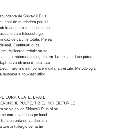
te abundenta de Shivax® Plus
eti cont de murdarirea parului
tatele asupra pielii capului sunt
persoane care foloseste gel.
în caz de calvitie totala. Pielea
 dermei. Continuati dupa
mei. Aplicarea trebuie sa se
isparitia simptomatologiei, mai rar. La trei zile dupa prima
apt nu va elimina în totalitate
eci, maxim o samponare o data la trei zile. Metodologia
ta laptoasa a nou-nascutilor.
 PE CORP, COATE, BRATE,
NUNCHI, PULPE, TIBIE, ÎNCHEIETURILE
 se va aplica Shivax® Plus si se
 pe care o veti lasa pe locul
a transparenta se va deplasa
asture antialergic de hârtie