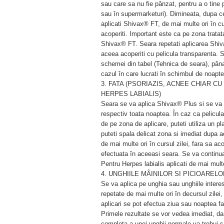
sau care sa nu fie pânzat, pentru a o tine 
sau în supermarketuri). Dimineata, dupa ce
aplicati Shivax® FT, de mai multe ori în cur
acoperiti. Important este ca pe zona trat
Shivax® FT. Seara repetati aplicarea Shiv
aceea acoperiti cu pelicula transparenta. S
schemei din tabel (Tehnica de seara), pâna
cazul în care lucrati în schimbul de noapte,
3. FATA (PSORIAZIS, ACNEE CHIAR C
HERPES LABIALIS)
Seara se va aplica Shivax® Plus si se va a
respectiv toata noaptea. În caz ca pelicul
de pe zona de aplicare, puteti utiliza un pl
puteti spala delicat zona si imediat dupa 
de mai multe ori în cursul zilei, fara sa a
efectuata în aceeasi seara. Se va continu
Pentru Herpes labialis aplicati de mai mu
4. UNGHIILE MÂINILOR SI PICIOARELO
Se va aplica pe unghia sau unghiile interes
repetate de mai multe ori în decursul zilei,
aplicari se pot efectua ziua sau noaptea f
Primele rezultate se vor vedea imediat, da
completa a unei unghii normale va trebui s