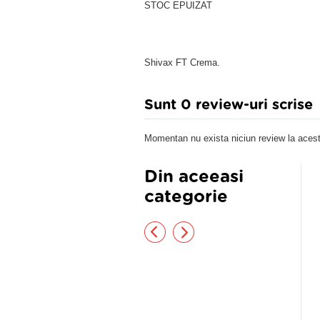
STOC EPUIZAT
Shivax FT Crema.
Sunt 0 review-uri scrise
Momentan nu exista niciun review la acest
Din aceeasi
categorie
GUENT ALOE 200GR,
ECO GEL-GEL PENTRU UZ
EMAR MED
ECOGRAFIC 250ML