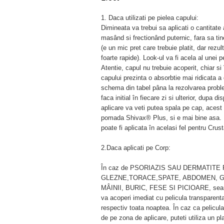
1. Daca utilizati pe pielea capului:
Dimineata va trebui sa aplicati o cantita
masând si frectionând puternic, fara sa tin
(e un mic pret care trebuie platit, dar rezul
foarte rapide). Look-ul va fi acela al unei 
Atentie, capul nu trebuie acoperit, chiar si 
capului prezinta o absorbtie mai ridicata a
schema din tabel pâna la rezolvarea proble
faca initial în fiecare zi si ulterior, dupa d
aplicare va veti putea spala pe cap, acest f
pomada Shivax® Plus, si e mai bine asa. D
poate fi aplicata în acelasi fel pentru Crus
2.Daca aplicati pe Corp:
În caz de PSORIAZIS SAU DERMATITE
GLEZNE,TORACE,SPATE, ABDOMEN, GE
MÂINII, BURIC, FESE SI PICIOARE, seara
va acoperi imediat cu pelicula transparenta
respectiv toata noaptea. În caz ca pelicul
de pe zona de aplicare, puteti utiliza un pl