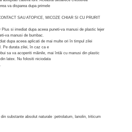
rerea va disparea dupa primele
 CONTACT SAU ATOPICE, MICOZE CHIAR SI CU PRURIT
® Plus si imediat dupa aceea puneti-va manusi de plastic lejer
uneti-va manusi de bumbac.
iat dupa aceea aplicati de mai multe ori în timpul zilei
 Pe durata zilei, în caz ca e
ebui sa va acoperiti mâinile, mai întâi cu manusi din plastic
in latex. Nu folositi niciodata
.
in substante absolut naturale :petrolatum, lanolin, triticum