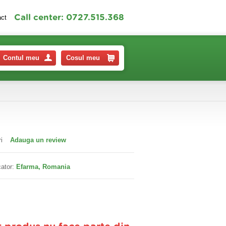
Call center: 0727.515.368
act
Contul meu
Cosul meu
i
Adauga un review
ator:
Efarma, Romania