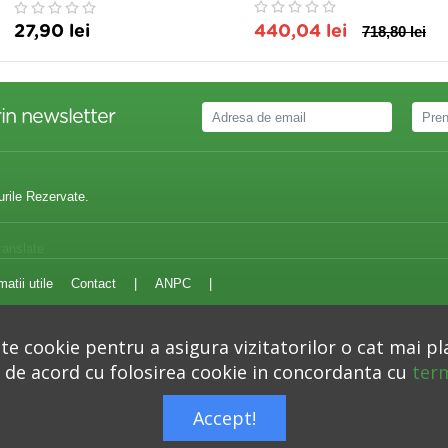
27,90 lei
440,04 lei
718,80 lei
in newsletter
urile Rezervate.
ranslate
matii utile
Contact
|
ANPC
|
e cookie pentru a asigura vizitatorilor o cat mai pl
i de acord cu folosirea cookie in concordanta cu
term
Autoritatea Nationala pentru Protectia Consumatorilor –
anpc.ro
Accept!