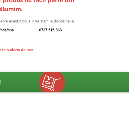
t produs nu face parte din
ultumim.
despre acest produs ? Va stam la dispozitie la:
Vodafone
0727.515.368
aza o alerta de pret
!