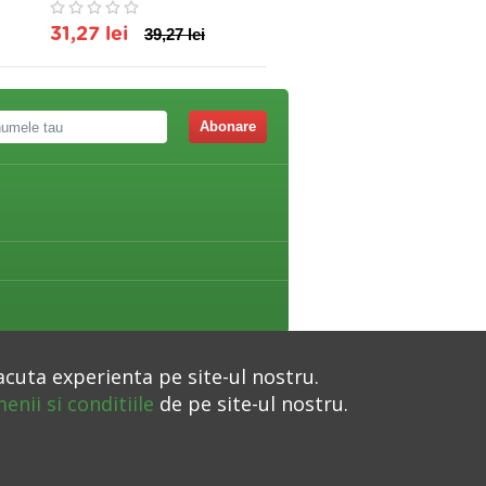
THERM
31,27 lei
39,27 lei
95,40 lei
Abonare
acuta experienta pe site-ul nostru.
enii si conditiile
de pe site-ul nostru.