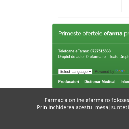
,90 lei
10,90 lei
Primeste ofertele
efarma
pr
Telefoane eFarma:
0727515368
Dreptul de autor © efarma.ro - Toate Drept
Powered by
T
Producatori
Dictionar Medical
Infor
Farmacia online efarma.ro folosest
Prin inchiderea acestui mesaj suntet