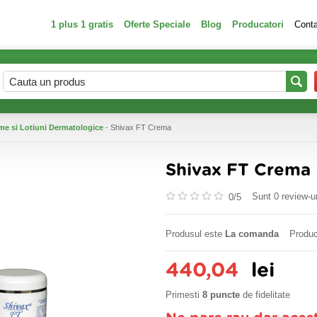
1 plus 1 gratis
Oferte Speciale
Blog
Producatori
Cont
me si Lotiuni Dermatologice
- Shivax FT Crema
Shivax FT Crema
Sunt 0 review-ur
0/
5
Produsul este
La comanda
Produc
440,04
lei
Primesti
8 puncte
de fidelitate