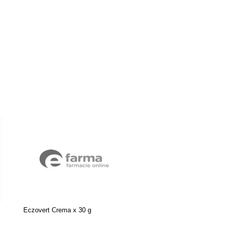
Eczovert Crema x 30 g
SEBIO BIOME DS CREMA
DERMATITA,50ml SYNER