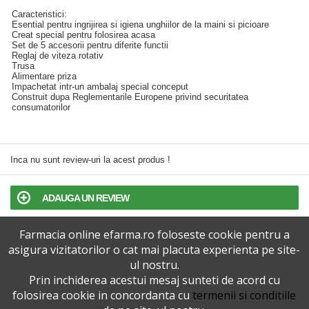
Caracteristici:
Esential pentru ingrijirea si igiena unghiilor de la maini si picioare
Creat special pentru folosirea acasa
Set de 5 accesorii pentru diferite functii
Reglaj de viteza rotativ
Trusa
Alimentare priza
Impachetat intr-un ambalaj special conceput
Construit dupa Reglementarile Europene privind securitatea
consumatorilor
Inca nu sunt review-uri la acest produs !
ADAUGA UN REVIEW
Farmacia online efarma.ro foloseste cookie pentru a
TERMENI SI CONDITII
asigura vizitatorilor o cat mai placuta experienta pe site-
ul nostru.
POLITICA DE CONFIDENTIALITATE
Prin inchiderea acestui mesaj sunteti de acord cu
folosirea cookie in concordanta cu
termenii si conditiile
VERSIUNEA DESKTOP