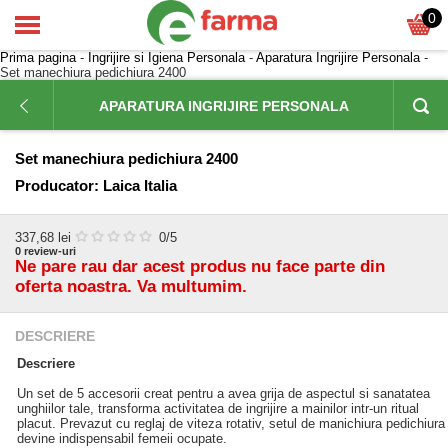
0
Prima pagina
-
Ingrijire si Igiena Personala
-
Aparatura Ingrijire Personala
-
Set manechiura pedichiura 2400
APARATURA INGRIJIRE PERSONALA
Set manechiura pedichiura 2400
Producator:
Laica Italia
337,68
lei
0
/5
0
review-uri
Ne pare rau dar acest produs nu face parte din
oferta noastra. Va multumim.
DESCRIERE
Descriere
Un set de 5 accesorii creat pentru a avea grija de aspectul si sanatatea
unghiilor tale, transforma activitatea de ingrijire a mainilor intr-un ritual
placut. Prevazut cu reglaj de viteza rotativ, setul de manichiura pedichiura
devine indispensabil femeii ocupate.