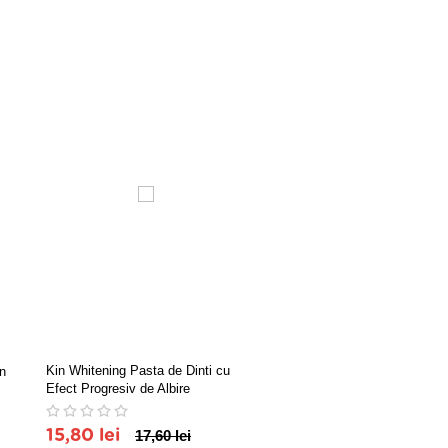
Kin Whitening Pasta de Dinti cu
rn
PASTA DINTI NATURALA
Efect Progresiv de Albire
WHITENING POLAR NIGH
100GR
15,80 lei
17,60 lei
32,64 lei