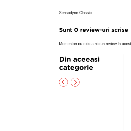
Sensodyne Classic.
Sunt 0 review-uri scrise
Momentan nu exista niciun review la acest
Din aceeasi
categorie
 Whitening Pasta de Dinti cu
PASTA DINTI NATURALA
ct Progresiv de Albire
WHITENING POLAR NIGHT
100GR
,80 lei
17,60 lei
32,64 lei