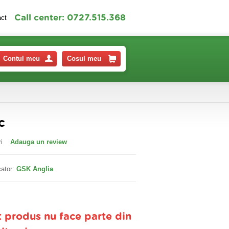
Call center: 0727.515.368
act
Contul meu
Cosul meu
c
i
Adauga un review
ator:
GSK Anglia
t produs nu face parte din