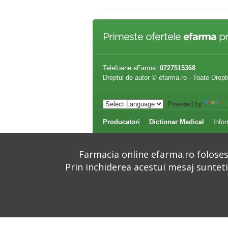
Primeste ofertele
efarma
pr
Telefoane eFarma:
0727515368
Dreptul de autor © efarma.ro - Toate Drept
Powered by
T
Producatori
Dictionar Medical
Infor
Farmacia online efarma.ro folosest
Prin inchiderea acestui mesaj suntet