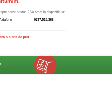
ultumim.
despre acest produs ? Va stam la dispozitie la:
Vodafone
0727.515.368
aza o alerta de pret
!