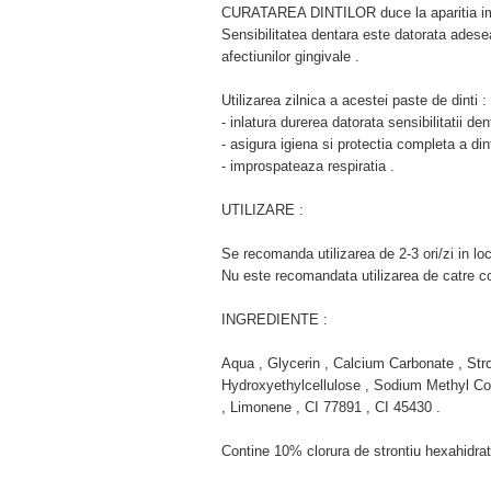
CURATAREA DINTILOR duce la aparitia imed
Sensibilitatea dentara este datorata adesea 
afectiunilor gingivale .
Utilizarea zilnica a acestei paste de dinti :
- inlatura durerea datorata sensibilitatii den
- asigura igiena si protectia completa a dinti
- improspateaza respiratia .
UTILIZARE :
Se recomanda utilizarea de 2-3 ori/zi in loc
Nu este recomandata utilizarea de catre co
INGREDIENTE :
Aqua , Glycerin , Calcium Carbonate , Stron
Hydroxyethylcellulose , Sodium Methyl Co
, Limonene , CI 77891 , CI 45430 .
Contine 10% clorura de strontiu hexahidrat