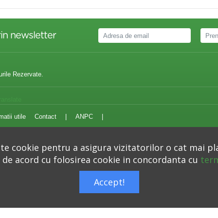
in newsletter
urile Rezervate.
ranslate
matii utile
Contact
|
ANPC
|
e cookie pentru a asigura vizitatorilor o cat mai pl
i de acord cu folosirea cookie in concordanta cu
term
Autoritatea Nationala pentru Protectia Consumatorilor –
anpc.ro
Accept!