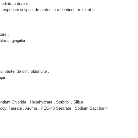
iata a durerii .
expunerii si lipsei de protectie a dentinei , rezultat al
tare ;
lor si gingiilor ;
ul pastei de dinti obisnuite .
pii .
tium Chloride , Hexahydrate , Sorbitol , Silica ,
coyl Taurate , Aroma , PEG-40 Stearate , Sodium Saccharin
 .