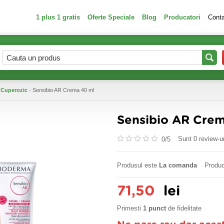
1 plus 1 gratis
Oferte Speciale
Blog
Producatori
Cont
 Cuperozic
- Sensibio AR Crema 40 ml
Sensibio AR Cre
Sunt 0 review-ur
0/
5
Produsul este
La comanda
Produc
71,50
lei
Primesti
1 punct
de fidelitate