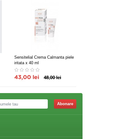
Sensitelial Crema Calmanta piele
Melcfort Crema contra cupe
iritata x 40 ml
35ml
43,00 lei
48,00 lei
66,84 lei
Abonare