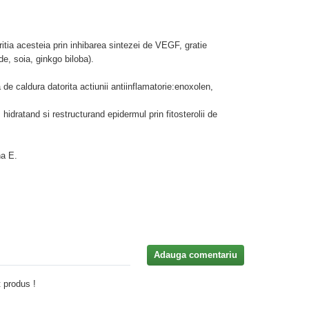
itia acesteia prin inhibarea sintezei de VEGF, gratie
, soia, ginkgo biloba).
de caldura datorita actiunii antiinflamatorie:enoxolen,
e, hidratand si restructurand epidermul prin fitosterolii de
na E.
Adauga comentariu
 produs !