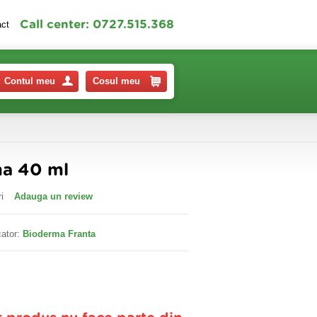
Call center: 0727.515.368
act
Contul meu
Cosul meu
ma 40 ml
i
Adauga un review
ator:
Bioderma Franta