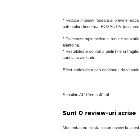
* Reduce intensiv roseata si previne reapar
patentului Bioderma, ROSACTIV (ceai verde
* Calmeaza rapid pielea si reduce senzatia 
alantoina.
* Restabileste confortul pielii fine si fragil
canola si avocado.
Efect antioxidant prin continutul de vitami
Sensibio AR Crema 40 ml.
Sunt 0 review-uri scrise
Momentan nu exista niciun review la acest