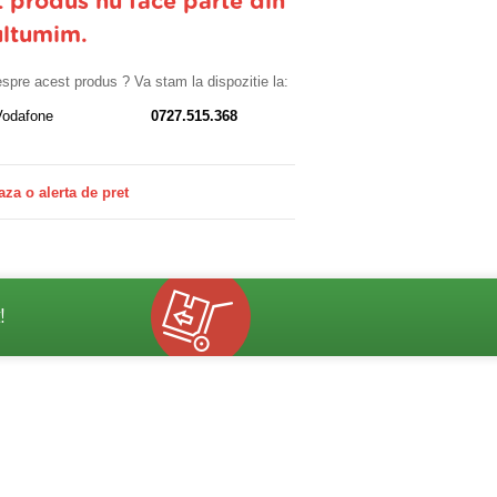
t produs nu face parte din
ultumim.
despre acest produs ? Va stam la dispozitie la:
Vodafone
0727.515.368
aza o alerta de pret
!