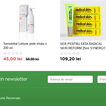
Sensitelial Lotiune piele iritata x
SER PENTRU FATA RADICAL
200 ml
SKIN REFORM,25ml SYNERGY
THERM
45,00 lei
50,00 lei
109,20 lei
in newsletter
urile Rezervate.