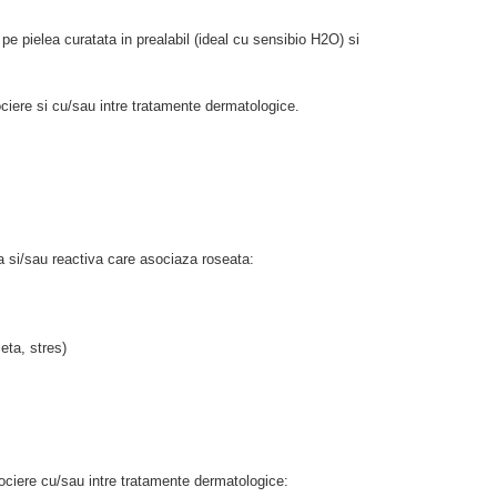
pe pielea curatata in prealabil (ideal cu sensibio H2O) si
ociere si cu/sau intre tratamente dermatologice.
a si/sau reactiva care asociaza roseata:
ieta, stres)
sociere cu/sau intre tratamente dermatologice: