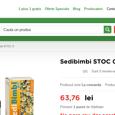
1 plus 1 gratis
Oferte Speciale
Blog
Producatori
Cont
mbi STOC 0
Sedibimbi STOC 
Sunt 0 review-ur
0/
5
Produsul este
La comanda
Produc
63,76
lei
Primesti
1 punct
de fidelitate