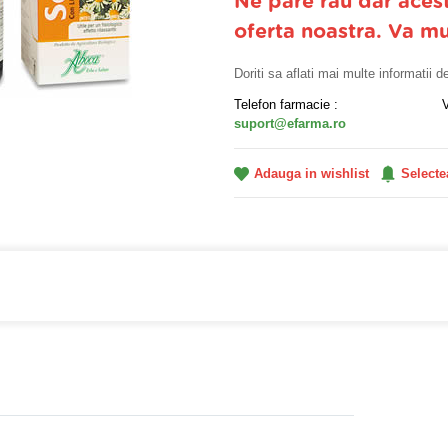
Ne pare rau dar aces
oferta noastra. Va m
Doriti sa aflati mai multe informatii 
Telefon farmacie :
suport@efarma.ro
Adauga in wishlist
Selecte
farmacia online eFarma si beneficiezi de transport gratuit