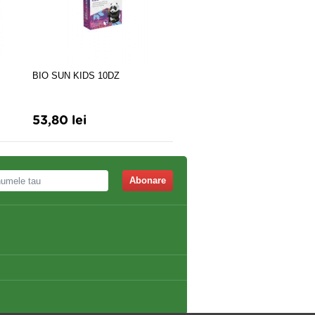
Spasmocolon
BIO SUN KIDS 10DZ
53,80 lei
34,00 lei
37,60 lei
Abonare