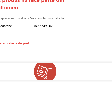
t produs nu face parte din
ultumim.
despre acest produs ? Va stam la dispozitie la:
Vodafone
0727.515.368
aza o alerta de pret
!