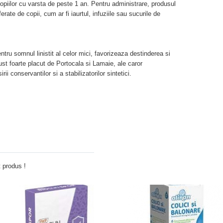
piilor cu varsta de peste 1 an. Pentru administrare, produsul
ferate de copii, cum ar fi iaurtul, infuziile sau sucurile de
ru somnul linistit al celor mici, favorizeaza destinderea si
gust foarte placut de Portocala si Lamaie, ale caror
rii conservantilor si a stabilizatorilor sintetici.
Adauga comentariu
 produs !