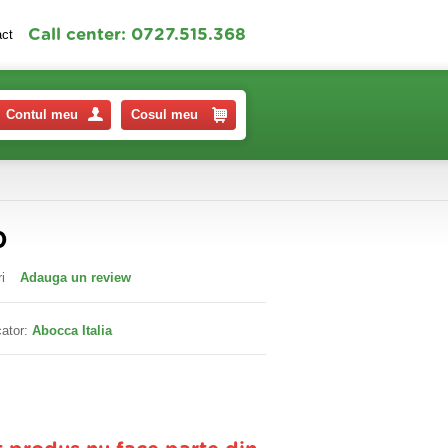
Call center: 0727.515.368
act
Contul meu
Cosul meu
0
i
Adauga un review
ator:
Abocca Italia