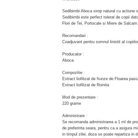
Sedibimbi Aboca sirop natural cu actiune s
Sedibimbi este perfect tolerat de copii dat
Flori de Tei, Portocale si Miere de Salcam
Recomandari :
Coadjuvant pentru somnul linistit al copiil
Producator :
Aboca
Compozitie :
Extract liofilizat de frunze de Floarea pasiu
Extract liofilizat de Roinita
Mod de prezentare :
220 grame
Administrare :
Se recomanda administrarea a 1 ml de produ
de preferinta seara, pentru ca a asigura mic
in timpul zilei, doza se poate repartiza i