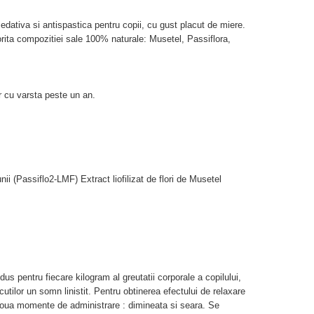
edativa si antispastica pentru copii, cu gust placut de miere.
orita compozitiei sale 100% naturale: Musetel, Passiflora,
.
or cu varsta peste un an.
nii (Passiflo2-LMF) Extract liofilizat de flori de Musetel
s pentru fiecare kilogram al greutatii corporale a copilului,
utilor un somn linistit. Pentru obtinerea efectului de relaxare
n doua momente de administrare : dimineata si seara. Se