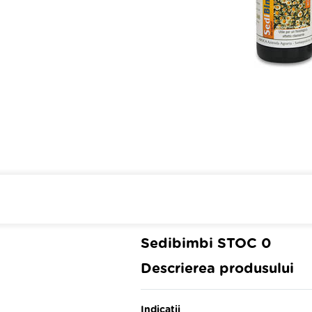
Cumpara de minim 299 lei
din 
Sedibimbi STOC 0
Descrierea produsului
Indicatii