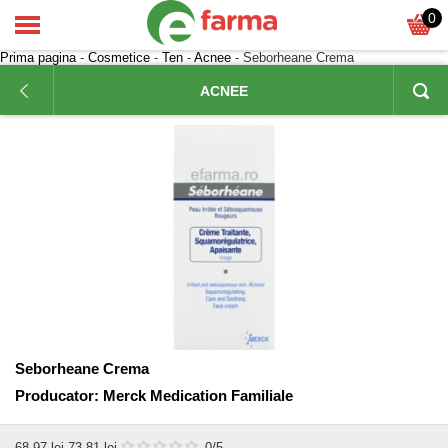
0
Prima pagina
-
Cosmetice
-
Ten
-
Acnee
- Seborheane Crema
ACNEE
Seborheane Crema
Producator:
Merck Medication Familiale
68,97
lei
73,81 lei
0
/5