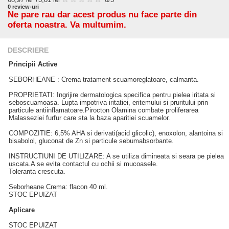
0
review-uri
Ne pare rau dar acest produs nu face parte din
oferta noastra. Va multumim.
DESCRIERE
Principii Active
SEBORHEANE : Crema tratament scuamoreglatoare, calmanta.
PROPRIETATI: Ingrijire dermatologica specifica pentru pielea iritata si
seboscuamoasa. Lupta impotriva iritatiei, eritemului si pruritului prin
particule antiinflamatoare.Pirocton Olamina combate proliferarea
Malasseziei furfur care sta la baza aparitiei scuamelor.
COMPOZITIE: 6,5% AHA si derivati(acid glicolic), enoxolon, alantoina si
bisabolol, gluconat de Zn si particule sebumabsorbante.
INSTRUCTIUNI DE UTILIZARE: A se utiliza dimineata si seara pe pielea
uscata.A se evita contactul cu ochii si mucoasele.
­Toleranta crescuta.
Seborheane Crema: flacon 40 ml.
STOC EPUIZAT
Aplicare
STOC EPUIZAT