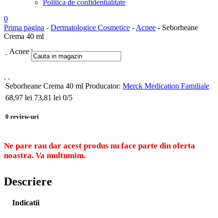
Politica de confidentialitate
0
Prima pagina
-
Dermatologice Cosmetice
-
Acnee
- Seborheane
Crema 40 ml
Acnee
Seborheane Crema 40 ml
Producator:
Merck Medication Familiale
68,97
lei
73,81 lei
0
/5
0
review-uri
Ne pare rau dar acest produs nu face parte din oferta
noastra. Va multumim.
Descriere
Indicatii