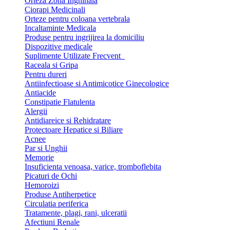
Orteza Zona Inghinala
Ciorapi Medicinali
Orteze pentru coloana vertebrala
Incaltaminte Medicala
Produse pentru ingrijirea la domiciliu
Dispozitive medicale
Suplimente Utilizate Frecvent
Raceala si Gripa
Pentru dureri
Antiinfectioase si Antimicotice Ginecologice
Antiacide
Constipatie Flatulenta
Alergii
Antidiareice si Rehidratare
Protectoare Hepatice si Biliare
Acnee
Par si Unghii
Memorie
Insuficienta venoasa, varice, tromboflebita
Picaturi de Ochi
Hemoroizi
Produse Antiherpetice
Circulatia periferica
Tratamente, plagi, rani, ulceratii
Afectiuni Renale