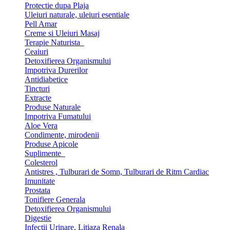
Protectie dupa Plaja
Uleiuri naturale, uleiuri esentiale
Pell Amar
Creme si Uleiuri Masaj
Terapie Naturista
Ceaiuri
Detoxifierea Organismului
Impotriva Durerilor
Antidiabetice
Tincturi
Extracte
Produse Naturale
Impotriva Fumatului
Aloe Vera
Condimente, mirodenii
Produse Apicole
Suplimente
Colesterol
Antistres , Tulburari de Somn, Tulburari de Ritm Cardiac
Imunitate
Prostata
Tonifiere Generala
Detoxifierea Organismului
Digestie
Infectii Urinare, Litiaza Renala