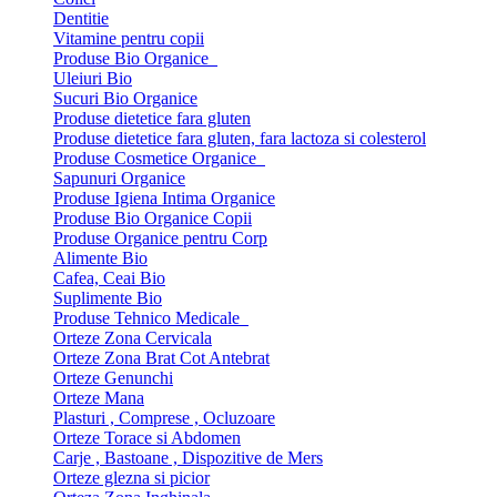
Dentitie
Vitamine pentru copii
Produse Bio Organice
Uleiuri Bio
Sucuri Bio Organice
Produse dietetice fara gluten
Produse dietetice fara gluten, fara lactoza si colesterol
Produse Cosmetice Organice
Sapunuri Organice
Produse Igiena Intima Organice
Produse Bio Organice Copii
Produse Organice pentru Corp
Alimente Bio
Cafea, Ceai Bio
Suplimente Bio
Produse Tehnico Medicale
Orteze Zona Cervicala
Orteze Zona Brat Cot Antebrat
Orteze Genunchi
Orteze Mana
Plasturi , Comprese , Ocluzoare
Orteze Torace si Abdomen
Carje , Bastoane , Dispozitive de Mers
Orteze glezna si picior