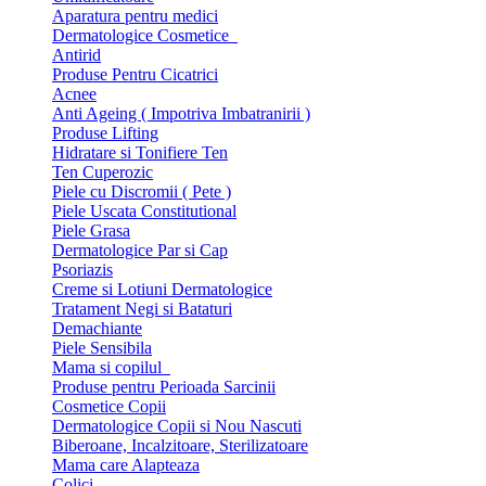
Aparatura pentru medici
Dermatologice Cosmetice
Antirid
Produse Pentru Cicatrici
Acnee
Anti Ageing ( Impotriva Imbatranirii )
Produse Lifting
Hidratare si Tonifiere Ten
Ten Cuperozic
Piele cu Discromii ( Pete )
Piele Uscata Constitutional
Piele Grasa
Dermatologice Par si Cap
Psoriazis
Creme si Lotiuni Dermatologice
Tratament Negi si Bataturi
Demachiante
Piele Sensibila
Mama si copilul
Produse pentru Perioada Sarcinii
Cosmetice Copii
Dermatologice Copii si Nou Nascuti
Biberoane, Incalzitoare, Sterilizatoare
Mama care Alapteaza
Colici