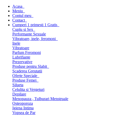
Acasa
Meniu
Contul meu
Contact
Cumperi 1 primesti 1 Gratis
Cuplu si Sex
Performante Sexuale
Vibratoare, inele, feromoni
Inele
Vibratoare
Parfum Feromoni
Lubrifiante
Prezervative
Produse pentru Slabit
Scaderea Greutatii
Oferte Speciale
Produse Femei
Silueta
Celulita si Vergeturi
Depilare
Menopauza , Tulburari Menstruale
Osteoporoza
Igiena Intima
Vopsea de Par