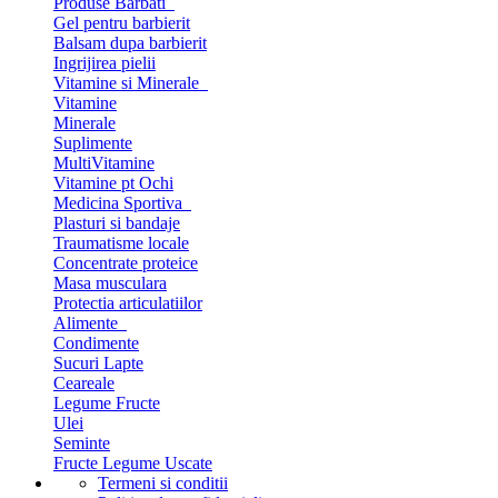
Produse Barbati
Gel pentru barbierit
Balsam dupa barbierit
Ingrijirea pielii
Vitamine si Minerale
Vitamine
Minerale
Suplimente
MultiVitamine
Vitamine pt Ochi
Medicina Sportiva
Plasturi si bandaje
Traumatisme locale
Concentrate proteice
Masa musculara
Protectia articulatiilor
Alimente
Condimente
Sucuri Lapte
Ceareale
Legume Fructe
Ulei
Seminte
Fructe Legume Uscate
Termeni si conditii