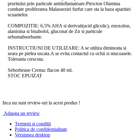
pruritului prin particule antiinflamatoare.Pirocton Olamina
combate proliferarea Malasseziei furfur care sta la baza aparitiei
scuamelor.
COMPOZITIE: 6,5% AHA si derivati(acid glicolic), enoxolon,
alantoina si bisabolol, gluconat de Zn si particule
sebumabsorbante.
INSTRUCTIUNI DE UTILIZARE: A se utiliza dimineata si
seara pe pielea uscata.A se evita contactul cu ochii si mucoasele.
­Toleranta crescuta.
Seborheane Crema: flacon 40 ml.
STOC EPUIZAT
Inca nu sunt review-uri la acest produs !
Adauga un review
Termeni si conditii
Politica de confidentialitate
Versiunea desktop