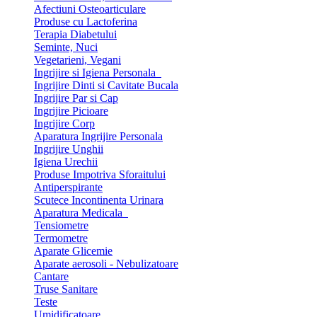
Afectiuni Osteoarticulare
Produse cu Lactoferina
Terapia Diabetului
Seminte, Nuci
Vegetarieni, Vegani
Ingrijire si Igiena Personala
Ingrijire Dinti si Cavitate Bucala
Ingrijire Par si Cap
Ingrijire Picioare
Ingrijire Corp
Aparatura Ingrijire Personala
Ingrijire Unghii
Igiena Urechii
Produse Impotriva Sforaitului
Antiperspirante
Scutece Incontinenta Urinara
Aparatura Medicala
Tensiometre
Termometre
Aparate Glicemie
Aparate aerosoli - Nebulizatoare
Cantare
Truse Sanitare
Teste
Umidificatoare