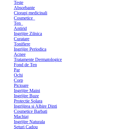
Teste
Absorbante
Ciorapi medicinali
Cosmetice
Ten
Antirid
Ingrijire Zilnica
Curatare
Tonifiere
Ingrijire Periodica
Acnee
Tratamente Dermatologice
Fond de Ten
Par
Ochi
Corp
Picioare
Ingrijire Maini
Ingrijire Buze
Protectie Solara
Ingrijirea si Albire Dinti
Cosmetice Barbati
Machiaj
Ingrijire Naturala
Seturi Cadou