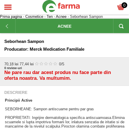
0
Prima pagina
-
Cosmetice
-
Ten
-
Acnee
- Seborhean Sampon
ACNEE
Seborhean Sampon
Producator:
Merck Medication Familiale
70,18
lei
77,44 lei
0
/5
0
review-uri
Ne pare rau dar acest produs nu face parte din
oferta noastra. Va multumim.
DESCRIERE
Principii Active
SEBORHEANE: Sampon antiscuame pentru par gras
PROPRIETATI: Ingrijire dermatologica specifica antiscuamoasa.Elimina
scuamele si lupta impotriva formarii lor, inlatura senzatia de iritatie si de
mancarime de la nivelul scalpului.Pirocton olamina combate proliferarea