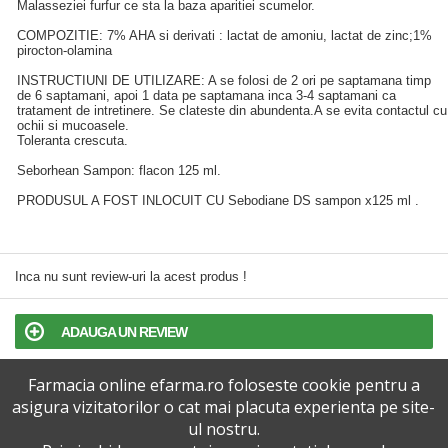
Malasseziei furfur ce sta la baza aparitiei scumelor.
COMPOZITIE: 7% AHA si derivati : lactat de amoniu, lactat de zinc;1%
pirocton-olamina
INSTRUCTIUNI DE UTILIZARE: A se folosi de 2 ori pe saptamana timp
de 6 saptamani, apoi 1 data pe saptamana inca 3-4 saptamani ca
tratament de intretinere. Se clateste din abundenta.A se evita contactul cu
ochii si mucoasele.
­Toleranta crescuta.
Seborhean Sampon: flacon 125 ml.
PRODUSUL A FOST INLOCUIT CU Sebodiane DS sampon x125 ml .
Inca nu sunt review-uri la acest produs !
ADAUGA UN REVIEW
Farmacia online efarma.ro foloseste cookie pentru a
TERMENI SI CONDITII
asigura vizitatorilor o cat mai placuta experienta pe site-
ul nostru.
POLITICA DE CONFIDENTIALITATE