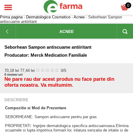
0
Prima pagina
-
Dermatologice Cosmetice
-
Acnee
- Seborhean Sampon
antiscuame antiiritant
ACNEE
Seborhean Sampon antiscuame antiiritant
Producator:
Merck Medication Familiale
70,18
lei
77,44 lei
0
/5
0
review-uri
Ne pare rau dar acest produs nu face parte din
oferta noastra. Va multumim.
DESCRIERE
Compozitie si Mod de Prezentare
SEBORHEANE: Sampon antiscuame pentru par gras
PROPRIETATI: Ingrijire dermatologica specifica antiscuamoasa.Elimina
scuamele si lupta impotriva formarii lor, inlatura senzatia de iritatie si de