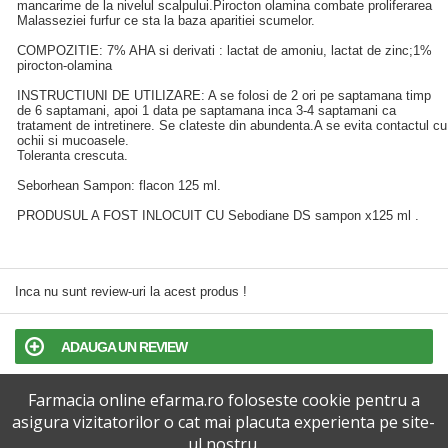
mancarime de la nivelul scalpului.Pirocton olamina combate proliferarea
Malasseziei furfur ce sta la baza aparitiei scumelor.
COMPOZITIE: 7% AHA si derivati : lactat de amoniu, lactat de zinc;1%
pirocton-olamina
INSTRUCTIUNI DE UTILIZARE: A se folosi de 2 ori pe saptamana timp
de 6 saptamani, apoi 1 data pe saptamana inca 3-4 saptamani ca
tratament de intretinere. Se clateste din abundenta.A se evita contactul cu
ochii si mucoasele.
­Toleranta crescuta.
Seborhean Sampon: flacon 125 ml.
PRODUSUL A FOST INLOCUIT CU Sebodiane DS sampon x125 ml .
Inca nu sunt review-uri la acest produs !
ADAUGA UN REVIEW
Farmacia online efarma.ro foloseste cookie pentru a
TERMENI SI CONDITII
asigura vizitatorilor o cat mai placuta experienta pe site-
ul nostru.