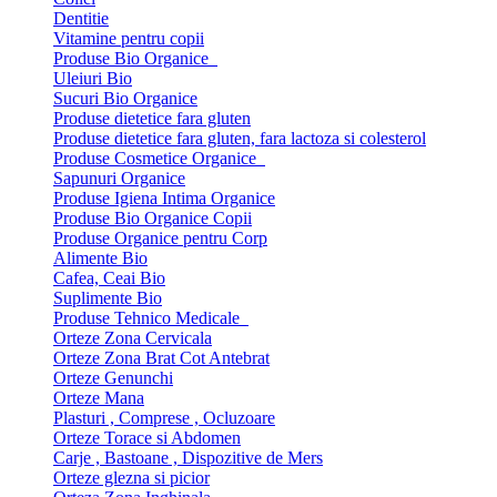
Dentitie
Vitamine pentru copii
Produse Bio Organice
Uleiuri Bio
Sucuri Bio Organice
Produse dietetice fara gluten
Produse dietetice fara gluten, fara lactoza si colesterol
Produse Cosmetice Organice
Sapunuri Organice
Produse Igiena Intima Organice
Produse Bio Organice Copii
Produse Organice pentru Corp
Alimente Bio
Cafea, Ceai Bio
Suplimente Bio
Produse Tehnico Medicale
Orteze Zona Cervicala
Orteze Zona Brat Cot Antebrat
Orteze Genunchi
Orteze Mana
Plasturi , Comprese , Ocluzoare
Orteze Torace si Abdomen
Carje , Bastoane , Dispozitive de Mers
Orteze glezna si picior