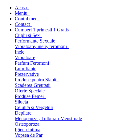
Acasa
Meniu
Contul meu
Contact
Cumperi 1 primesti 1 Gratis
Cuplu si Sex
Performante Sexuale
Vibratoare, inele, feromoni
Inele
Vibratoare
Parfum Feromoni
Lubrifiante
Prezervative
Produse pentru Slabit
Scaderea Greutatii
Oferte Speciale
Produse Femei
Silueta
Celulita si Vergeturi
Depilare
Menopauza , Tulburari Menstruale
Osteoporoza
Igiena Intima
Vopsea de Par