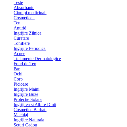
Teste
Absorbante
Ciorapi medicinali
Cosmetice
Ten
Antirid
Ingrijire Zilnica
Curatare
Tonifiere
Ingrijire Periodica
Acnee
Tratamente Dermatologice
Fond de Ten
Par
Ochi
Corp
Picioare
Ingrijire Maini
Ingrijire Buze
Protectie Solara
Ingrijirea si Albire Dinti
Cosmetice Barbati
Machiaj
Ingrijire Naturala
Seturi Cadou