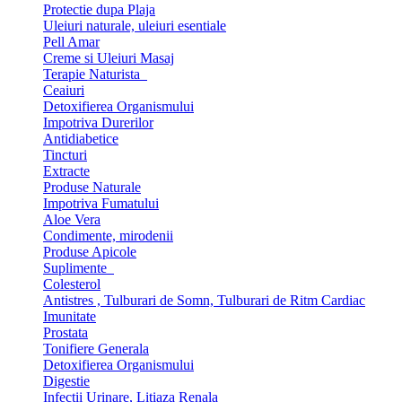
Protectie dupa Plaja
Uleiuri naturale, uleiuri esentiale
Pell Amar
Creme si Uleiuri Masaj
Terapie Naturista
Ceaiuri
Detoxifierea Organismului
Impotriva Durerilor
Antidiabetice
Tincturi
Extracte
Produse Naturale
Impotriva Fumatului
Aloe Vera
Condimente, mirodenii
Produse Apicole
Suplimente
Colesterol
Antistres , Tulburari de Somn, Tulburari de Ritm Cardiac
Imunitate
Prostata
Tonifiere Generala
Detoxifierea Organismului
Digestie
Infectii Urinare, Litiaza Renala