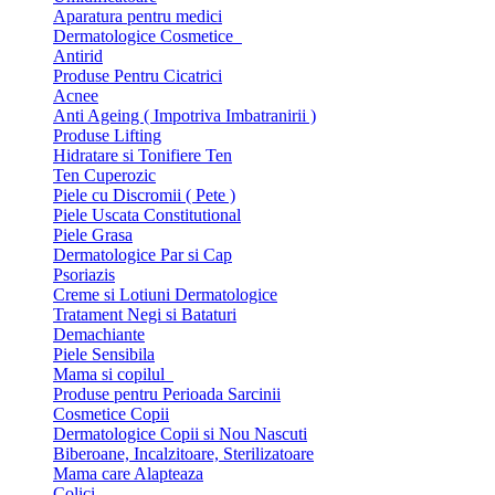
Aparatura pentru medici
Dermatologice Cosmetice
Antirid
Produse Pentru Cicatrici
Acnee
Anti Ageing ( Impotriva Imbatranirii )
Produse Lifting
Hidratare si Tonifiere Ten
Ten Cuperozic
Piele cu Discromii ( Pete )
Piele Uscata Constitutional
Piele Grasa
Dermatologice Par si Cap
Psoriazis
Creme si Lotiuni Dermatologice
Tratament Negi si Bataturi
Demachiante
Piele Sensibila
Mama si copilul
Produse pentru Perioada Sarcinii
Cosmetice Copii
Dermatologice Copii si Nou Nascuti
Biberoane, Incalzitoare, Sterilizatoare
Mama care Alapteaza
Colici