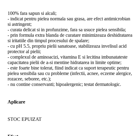
100% fara sapun si alcali;
- indicat pentru pielea normala sau grasa, are efect antimicrobian
si astringent;
- curata delicat si in profunzime, fara sa usuce pielea sensibila;
- prin formula extra blanda de curatare minimizeaza deshidratarea
si iritatiile din timpul procesului de spalare;
- cu pH 5.5, propriu pielii sanatoase, stabilizeaza invelisul acid
protector al pielii;
- complexul de aminoacizi, vitamina E si lecitina imbunatateste
capacitatea pielii de a-si mentine hidratarea in limite optime;
- este foarte bine tolerat, fiind indicat ca suport terapeutic pentru
pielea sensibila sau cu probleme (infectii, acnee, eczeme alergice,
rozacee, seboree, etc.);
- nu contine conservanti; hipoalergenic; testat dermatologic.
Aplicare
STOC EPUIZAT