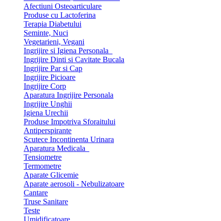
Afectiuni Osteoarticulare
Produse cu Lactoferina
Terapia Diabetului
Seminte, Nuci
Vegetarieni, Vegani
Ingrijire si Igiena Personala
Ingrijire Dinti si Cavitate Bucala
Ingrijire Par si Cap
Ingrijire Picioare
Ingrijire Corp
Aparatura Ingrijire Personala
Ingrijire Unghii
Igiena Urechii
Produse Impotriva Sforaitului
Antiperspirante
Scutece Incontinenta Urinara
Aparatura Medicala
Tensiometre
Termometre
Aparate Glicemie
Aparate aerosoli - Nebulizatoare
Cantare
Truse Sanitare
Teste
Umidificatoare