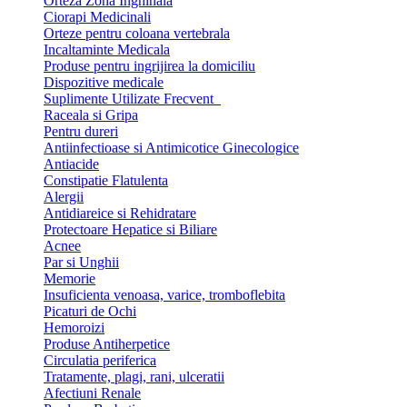
Orteza Zona Inghinala
Ciorapi Medicinali
Orteze pentru coloana vertebrala
Incaltaminte Medicala
Produse pentru ingrijirea la domiciliu
Dispozitive medicale
Suplimente Utilizate Frecvent
Raceala si Gripa
Pentru dureri
Antiinfectioase si Antimicotice Ginecologice
Antiacide
Constipatie Flatulenta
Alergii
Antidiareice si Rehidratare
Protectoare Hepatice si Biliare
Acnee
Par si Unghii
Memorie
Insuficienta venoasa, varice, tromboflebita
Picaturi de Ochi
Hemoroizi
Produse Antiherpetice
Circulatia periferica
Tratamente, plagi, rani, ulceratii
Afectiuni Renale