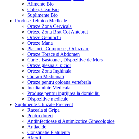
Alimente Bio
Cafea, Ceai Bio
Suplimente Bio
Produse Tehnico Medicale
Orteze Zona Cervicala
Orteze Zona Brat Cot Antebrat
Orteze Genunchi
Orteze Mana
Plasturi , Comprese , Ocluzoare
Orteze Torace si Abdomen
Carje , Bastoane , Dispozitive de Mers
Orteze glezna si picior
Orteza Zona Inghinala
Ciorapi Medicinali
Orteze pentru coloana vertebrala
Incaltaminte Medicala
Produse pentru ingrijirea la domiciliu
Dispozitive medicale
Suplimente Utilizate Frecvent
Raceala si Gripa
Pentru dureri
Antiinfectioase si Antimicotice Ginecologice
Antiacide
Constipatie Flatulenta
Alergii