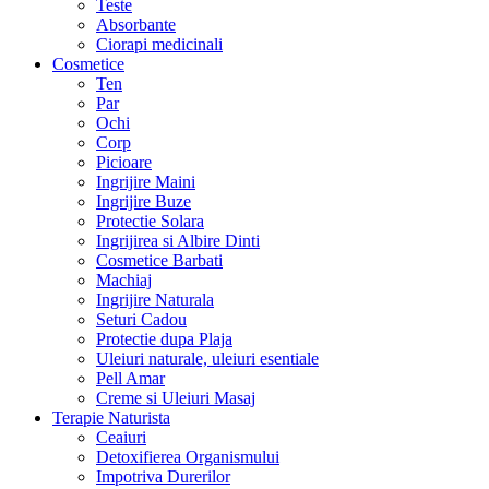
Teste
Absorbante
Ciorapi medicinali
Cosmetice
Ten
Par
Ochi
Corp
Picioare
Ingrijire Maini
Ingrijire Buze
Protectie Solara
Ingrijirea si Albire Dinti
Cosmetice Barbati
Machiaj
Ingrijire Naturala
Seturi Cadou
Protectie dupa Plaja
Uleiuri naturale, uleiuri esentiale
Pell Amar
Creme si Uleiuri Masaj
Terapie Naturista
Ceaiuri
Detoxifierea Organismului
Impotriva Durerilor