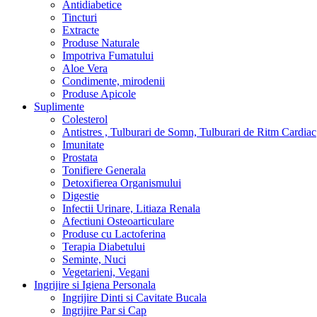
Antidiabetice
Tincturi
Extracte
Produse Naturale
Impotriva Fumatului
Aloe Vera
Condimente, mirodenii
Produse Apicole
Suplimente
Colesterol
Antistres , Tulburari de Somn, Tulburari de Ritm Cardiac
Imunitate
Prostata
Tonifiere Generala
Detoxifierea Organismului
Digestie
Infectii Urinare, Litiaza Renala
Afectiuni Osteoarticulare
Produse cu Lactoferina
Terapia Diabetului
Seminte, Nuci
Vegetarieni, Vegani
Ingrijire si Igiena Personala
Ingrijire Dinti si Cavitate Bucala
Ingrijire Par si Cap