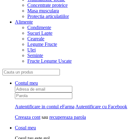
Concentrate proteice
Masa musculara
Protectia articulatiilor
Alimente
Condimente
Sucuri Lapte
Ceareale
Legume Fructe
Ulei
Seminte
Fructe Legume Uscate
Contul meu
Autentificare in contul eFarma
Autentificare cu Facebook
Creeaza cont
sau
recupereaza parola
Cosul meu
Cosul tau este gol