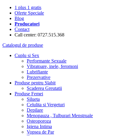
1 plus 1 gratis
Oferte Speciale
Blog
Producatori
Contact
Call center: 0727.515.368
Catalogul de produse
Cuplu si Sex
Performante Sexuale
Vibratoare, inele, feromoni
Lubrifiante
Prezervative
Produse pentru Slabit
Scaderea Greutatii
Produse Femei
Silueta
Celulita si Vergeturi
Depilare
Menopauza , Tulburari Menstruale
Osteoporoza
Igiena Intima
Vopsea de Par