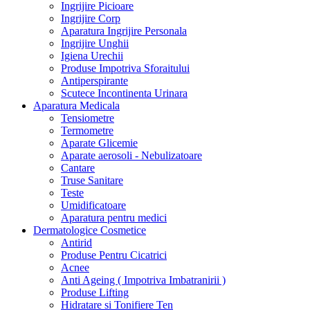
Ingrijire Picioare
Ingrijire Corp
Aparatura Ingrijire Personala
Ingrijire Unghii
Igiena Urechii
Produse Impotriva Sforaitului
Antiperspirante
Scutece Incontinenta Urinara
Aparatura Medicala
Tensiometre
Termometre
Aparate Glicemie
Aparate aerosoli - Nebulizatoare
Cantare
Truse Sanitare
Teste
Umidificatoare
Aparatura pentru medici
Dermatologice Cosmetice
Antirid
Produse Pentru Cicatrici
Acnee
Anti Ageing ( Impotriva Imbatranirii )
Produse Lifting
Hidratare si Tonifiere Ten