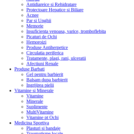
Antidiareice si Rehidratare
Protectoare Hepatice si Biliare
Acnee
Par si Unghii
Memorie
Insuficienta venoasa, varice, tromboflebita
Picaturi de Ochi
Hemoroizi
Produse Antiherpetice
Circulatia periferica
Tratamente, plagi, rani, ulceratii
Afectiuni Renale
Produse Barbati
Gel pentru barbierit
Balsam dupa barbierit
Ingrijirea pielii
Vitamine si Minerale
Vitamine
Minerale
Suplimente
MultiVitamine
Vitamine pt Ochi
Medicina Sportiva
Plasturi si bandaje
Traumatisme locale