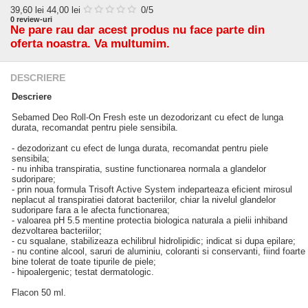
39,60
lei
44,00 lei
0
/5
0
review-uri
Ne pare rau dar acest produs nu face parte din
oferta noastra. Va multumim.
DESCRIERE
Descriere
Sebamed Deo Roll-On Fresh este un dezodorizant cu efect de lunga
durata, recomandat pentru piele sensibila.
- dezodorizant cu efect de lunga durata, recomandat pentru piele
sensibila;
- nu inhiba transpiratia, sustine functionarea normala a glandelor
sudoripare;
- prin noua formula Trisoft Active System indeparteaza eficient mirosul
neplacut al transpiratiei datorat bacteriilor, chiar la nivelul glandelor
sudoripare fara a le afecta functionarea;
- valoarea pH 5.5 mentine protectia biologica naturala a pielii inhiband
dezvoltarea bacteriilor;
- cu squalane, stabilizeaza echilibrul hidrolipidic; indicat si dupa epilare;
- nu contine alcool, saruri de aluminiu, coloranti si conservanti, fiind foarte
bine tolerat de toate tipurile de piele;
- hipoalergenic; testat dermatologic.
Flacon 50 ml.