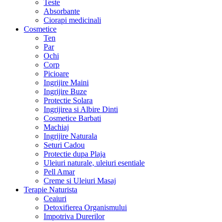
Teste
Absorbante
Ciorapi medicinali
Cosmetice
Ten
Par
Ochi
Corp
Picioare
Ingrijire Maini
Ingrijire Buze
Protectie Solara
Ingrijirea si Albire Dinti
Cosmetice Barbati
Machiaj
Ingrijire Naturala
Seturi Cadou
Protectie dupa Plaja
Uleiuri naturale, uleiuri esentiale
Pell Amar
Creme si Uleiuri Masaj
Terapie Naturista
Ceaiuri
Detoxifierea Organismului
Impotriva Durerilor