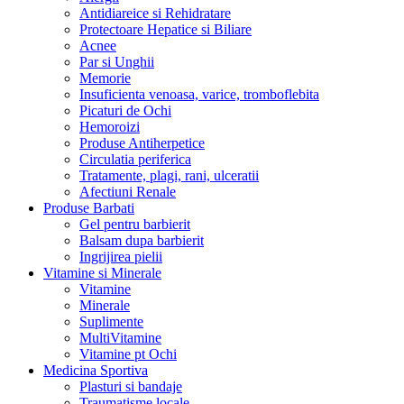
Antidiareice si Rehidratare
Protectoare Hepatice si Biliare
Acnee
Par si Unghii
Memorie
Insuficienta venoasa, varice, tromboflebita
Picaturi de Ochi
Hemoroizi
Produse Antiherpetice
Circulatia periferica
Tratamente, plagi, rani, ulceratii
Afectiuni Renale
Produse Barbati
Gel pentru barbierit
Balsam dupa barbierit
Ingrijirea pielii
Vitamine si Minerale
Vitamine
Minerale
Suplimente
MultiVitamine
Vitamine pt Ochi
Medicina Sportiva
Plasturi si bandaje
Traumatisme locale