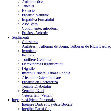
Antidiabetice
Tincturi
Extracte
Produse Naturale
Impotriva Fumatului
Aloe Vera
Condimente, mirodenii
Produse Apicole
Suplimente
Colesterol
Antistres , Tulburari de Somn, Tulburari de Ritm Cardiac
Imunitate
Prostata
Tonifiere Generala
Detoxifierea Organismului
Digestie
Infectii Urinare, Litiaza Renala
Afectiuni Osteoarticulare
Produse cu Lactoferina
Terapia Diabetului
Seminte, Nuci
Vegetarieni, Vegani
Ingrijire si Igiena Personala
Ingrijire Dinti si Cavitate Bucala
Ingrijire Par si Cap