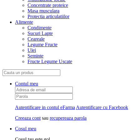
Concentrate proteice
Masa musculara
Protectia articulatiilor
Alimente
Condimente
Sucuri Lapte
Ceareale
Legume Fructe
Ulei
Seminte
Fructe Legume Uscate
Contul meu
Autentificare in contul eFarma
Autentificare cu Facebook
Creeaza cont
sau
recupereaza parola
Cosul meu
Cosul tau este gol