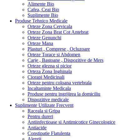
Alimente Bio
Cafea, Ceai Bio
Suplimente Bio
Produse Tehnico Medicale
Orteze Zona Cervicala
Orteze Zona Brat Cot Antebrat
Orteze Genunchi
Orteze Mana
Plasturi , Comprese , Ocluzoare
Orteze Torace si Abdomen
Carje , Bastoane , Dispozitive de Mers
Orteze glezna si picior
Orteza Zona Inghinala
Ciorapi Medicinali
Orteze pentru coloana vertebrala
Incaltaminte Medicala
Produse pentru ingrijirea la domiciliu
Dispozitive medicale
Suplimente Utilizate Frecvent
Raceala si Gripa
Pentru dureri
Antiinfectioase si Antimicotice Ginecologice
Antiacide
Constipatie Flatulenta
Alergii