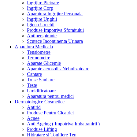
Ingrijire Picioare
Ingrijire Corp
Aparatura Ingrijire Personala
Ingrijire Unghii
Igiena Urechii
Produse Impotriva Sforaitului
Antiperspirante
Scutece Incontinenta Urinara
Aparatura Medicala
Tensiometre
Termometre
Aparate Glicemie
Aparate aerosoli - Nebulizatoare
Cantare
Truse Sanitare
Teste
Umidificatoare
Aparatura pentru medici
Dermatologice Cosmetice
Antirid
Produse Pentru Cicatrici
Acnee
Anti Ageing ( Impotriva Imbatranirii )
Produse Lifting
Hidratare si Tonifiere Ten