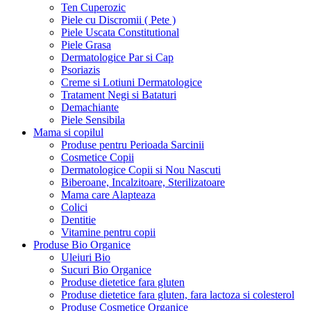
Ten Cuperozic
Piele cu Discromii ( Pete )
Piele Uscata Constitutional
Piele Grasa
Dermatologice Par si Cap
Psoriazis
Creme si Lotiuni Dermatologice
Tratament Negi si Bataturi
Demachiante
Piele Sensibila
Mama si copilul
Produse pentru Perioada Sarcinii
Cosmetice Copii
Dermatologice Copii si Nou Nascuti
Biberoane, Incalzitoare, Sterilizatoare
Mama care Alapteaza
Colici
Dentitie
Vitamine pentru copii
Produse Bio Organice
Uleiuri Bio
Sucuri Bio Organice
Produse dietetice fara gluten
Produse dietetice fara gluten, fara lactoza si colesterol
Produse Cosmetice Organice