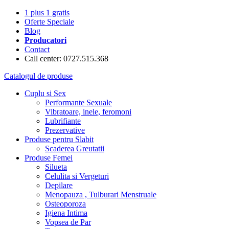
1 plus 1 gratis
Oferte Speciale
Blog
Producatori
Contact
Call center: 0727.515.368
Catalogul de produse
Cuplu si Sex
Performante Sexuale
Vibratoare, inele, feromoni
Lubrifiante
Prezervative
Produse pentru Slabit
Scaderea Greutatii
Produse Femei
Silueta
Celulita si Vergeturi
Depilare
Menopauza , Tulburari Menstruale
Osteoporoza
Igiena Intima
Vopsea de Par