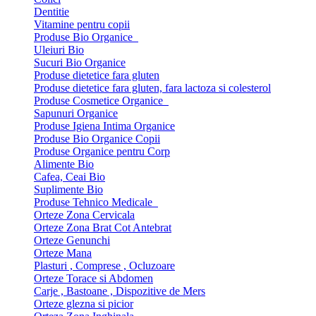
Dentitie
Vitamine pentru copii
Produse Bio Organice
Uleiuri Bio
Sucuri Bio Organice
Produse dietetice fara gluten
Produse dietetice fara gluten, fara lactoza si colesterol
Produse Cosmetice Organice
Sapunuri Organice
Produse Igiena Intima Organice
Produse Bio Organice Copii
Produse Organice pentru Corp
Alimente Bio
Cafea, Ceai Bio
Suplimente Bio
Produse Tehnico Medicale
Orteze Zona Cervicala
Orteze Zona Brat Cot Antebrat
Orteze Genunchi
Orteze Mana
Plasturi , Comprese , Ocluzoare
Orteze Torace si Abdomen
Carje , Bastoane , Dispozitive de Mers
Orteze glezna si picior