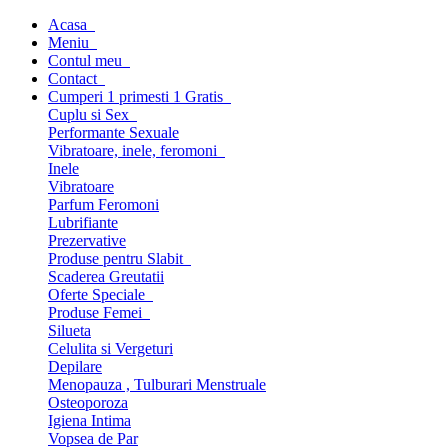
Acasa
Meniu
Contul meu
Contact
Cumperi 1 primesti 1 Gratis
Cuplu si Sex
Performante Sexuale
Vibratoare, inele, feromoni
Inele
Vibratoare
Parfum Feromoni
Lubrifiante
Prezervative
Produse pentru Slabit
Scaderea Greutatii
Oferte Speciale
Produse Femei
Silueta
Celulita si Vergeturi
Depilare
Menopauza , Tulburari Menstruale
Osteoporoza
Igiena Intima
Vopsea de Par