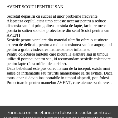
AVENT SCOICI PENTRU SAN
Secretul depasirii cu succes al unor probleme frecvente
Alapteaza copilul atata timp cat este necesar pentru a reduce
distensia sanului prin golirea acestuia de lapte, iar intre mese
poarta in sutien scoicile protectoare din setul Scoici pentru san
AVENT.
Scoicile pentru ventilare din material ultrafin ofera o sustinere
extrem de delicata, pentru a reduce tensiunea sanilor angorjati si
pentru a grabi vindecarea mameloanelor inflamate.
Pentru colectarea laptelui care picura la alaptare sau in timpul
utilizarii pompei pentru san, iti recomandam scoicile colectoare
pentru lapte (fara orificii de aerisire).
Daca bebelusul este pus corect la san de la inceput, exista mari
sanse ca inflamatiile sau fisurile mamelonare sa fie evitate. Daca
totusi apar si devin insuportabile in timpul alaptarii, poti folosi
Protectoarele pentru mamelon AVENT, care atenueaza durerea.
Farmacia online efarma.ro foloseste cookie pentru a
Inca nu sunt review-uri la acest produs !