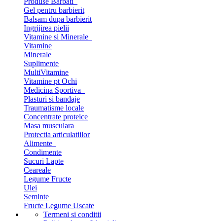
Produse Barbati
Gel pentru barbierit
Balsam dupa barbierit
Ingrijirea pielii
Vitamine si Minerale
Vitamine
Minerale
Suplimente
MultiVitamine
Vitamine pt Ochi
Medicina Sportiva
Plasturi si bandaje
Traumatisme locale
Concentrate proteice
Masa musculara
Protectia articulatiilor
Alimente
Condimente
Sucuri Lapte
Ceareale
Legume Fructe
Ulei
Seminte
Fructe Legume Uscate
Termeni si conditii