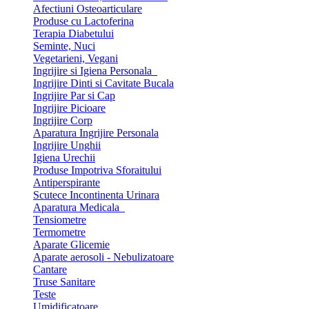
Afectiuni Osteoarticulare
Produse cu Lactoferina
Terapia Diabetului
Seminte, Nuci
Vegetarieni, Vegani
Ingrijire si Igiena Personala
Ingrijire Dinti si Cavitate Bucala
Ingrijire Par si Cap
Ingrijire Picioare
Ingrijire Corp
Aparatura Ingrijire Personala
Ingrijire Unghii
Igiena Urechii
Produse Impotriva Sforaitului
Antiperspirante
Scutece Incontinenta Urinara
Aparatura Medicala
Tensiometre
Termometre
Aparate Glicemie
Aparate aerosoli - Nebulizatoare
Cantare
Truse Sanitare
Teste
Umidificatoare