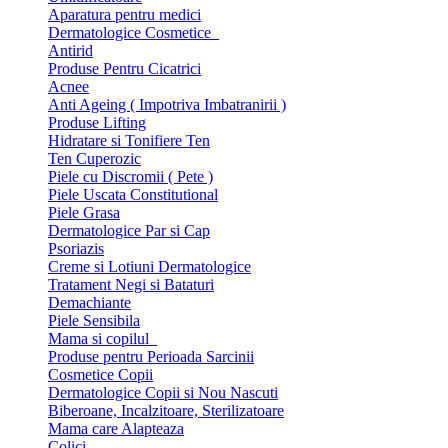
Aparatura pentru medici
Dermatologice Cosmetice
Antirid
Produse Pentru Cicatrici
Acnee
Anti Ageing ( Impotriva Imbatranirii )
Produse Lifting
Hidratare si Tonifiere Ten
Ten Cuperozic
Piele cu Discromii ( Pete )
Piele Uscata Constitutional
Piele Grasa
Dermatologice Par si Cap
Psoriazis
Creme si Lotiuni Dermatologice
Tratament Negi si Bataturi
Demachiante
Piele Sensibila
Mama si copilul
Produse pentru Perioada Sarcinii
Cosmetice Copii
Dermatologice Copii si Nou Nascuti
Biberoane, Incalzitoare, Sterilizatoare
Mama care Alapteaza
Colici