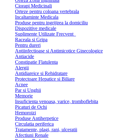
Orteza Zona Inghinala
Ciorapi Medicinali
Orteze pentru coloana vertebrala
Incaltaminte Medicala
Produse pentru ingrijirea la domiciliu
Dispozitive medicale
Suplimente Utilizate Frecvent
Raceala si Gripa
Pentru dureri
Antiinfectioase si Antimicotice Ginecologice
Antiacide
Constipatie Flatulenta
Alergii
Antidiareice si Rehidratare
Protectoare Hepatice si Biliare
Acnee
Par si Unghii
Memorie
Insuficienta venoasa, varice, tromboflebita
Picaturi de Ochi
Hemoroizi
Produse Antiherpetice
Circulatia periferica
Tratamente, plagi, rani, ulceratii
Afectiuni Renale