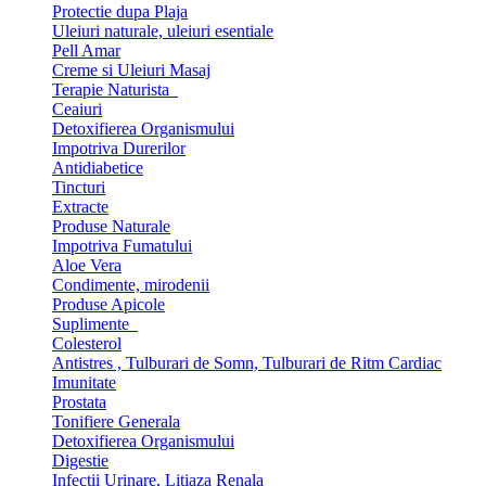
Protectie dupa Plaja
Uleiuri naturale, uleiuri esentiale
Pell Amar
Creme si Uleiuri Masaj
Terapie Naturista
Ceaiuri
Detoxifierea Organismului
Impotriva Durerilor
Antidiabetice
Tincturi
Extracte
Produse Naturale
Impotriva Fumatului
Aloe Vera
Condimente, mirodenii
Produse Apicole
Suplimente
Colesterol
Antistres , Tulburari de Somn, Tulburari de Ritm Cardiac
Imunitate
Prostata
Tonifiere Generala
Detoxifierea Organismului
Digestie
Infectii Urinare, Litiaza Renala