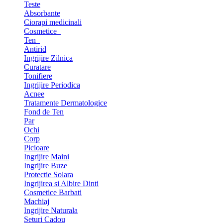
Teste
Absorbante
Ciorapi medicinali
Cosmetice
Ten
Antirid
Ingrijire Zilnica
Curatare
Tonifiere
Ingrijire Periodica
Acnee
Tratamente Dermatologice
Fond de Ten
Par
Ochi
Corp
Picioare
Ingrijire Maini
Ingrijire Buze
Protectie Solara
Ingrijirea si Albire Dinti
Cosmetice Barbati
Machiaj
Ingrijire Naturala
Seturi Cadou