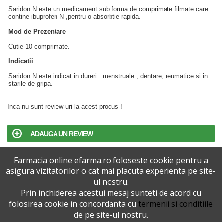
Saridon N este un medicament sub forma de comprimate filmate care
contine ibuprofen N ,pentru o absorbtie rapida.
Mod de Prezentare
Cutie 10 comprimate.
Indicatii
Saridon N este indicat in dureri : menstruale , dentare, reumatice si in
starile de gripa.
Inca nu sunt review-uri la acest produs !
ADAUGA UN REVIEW
Farmacia online efarma.ro foloseste cookie pentru a
TERMENI SI CONDITII
asigura vizitatorilor o cat mai placuta experienta pe site-
ul nostru.
POLITICA DE CONFIDENTIALITATE
Prin inchiderea acestui mesaj sunteti de acord cu
folosirea cookie in concordanta cu
termenii si conditiile
VERSIUNEA DESKTOP
de pe site-ul nostru.