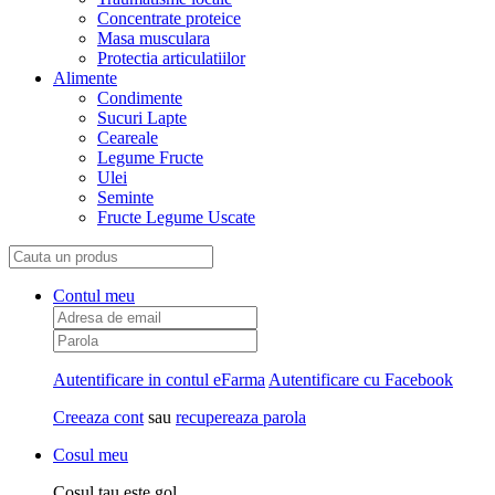
Concentrate proteice
Masa musculara
Protectia articulatiilor
Alimente
Condimente
Sucuri Lapte
Ceareale
Legume Fructe
Ulei
Seminte
Fructe Legume Uscate
Contul meu
Autentificare in contul eFarma
Autentificare cu Facebook
Creeaza cont
sau
recupereaza parola
Cosul meu
Cosul tau este gol