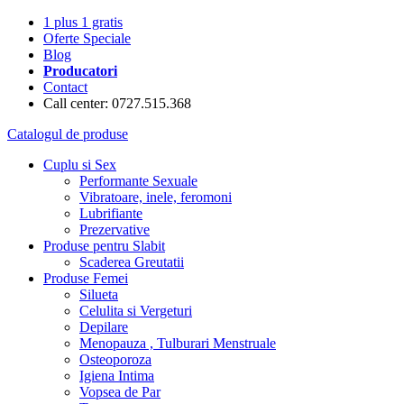
1 plus 1 gratis
Oferte Speciale
Blog
Producatori
Contact
Call center: 0727.515.368
Catalogul de produse
Cuplu si Sex
Performante Sexuale
Vibratoare, inele, feromoni
Lubrifiante
Prezervative
Produse pentru Slabit
Scaderea Greutatii
Produse Femei
Silueta
Celulita si Vergeturi
Depilare
Menopauza , Tulburari Menstruale
Osteoporoza
Igiena Intima
Vopsea de Par