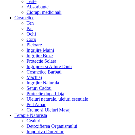
Teste
Absorbante
Ciorapi medicinali
Cosmetice
Ten
Par
Ochi
Corp
Picioare
Ingrijire Maini
Ingrijire Buze
Protectie Solara
Ingrijirea si Albire Dinti
Cosmetice Barbati
Machiaj
Ingrijire Naturala
Seturi Cadou
Protectie dupa Plaja
Uleiuri naturale, uleiuri esentiale
Pell Amar
Creme si Uleiuri Masaj
Terapie Naturista
Ceaiuri
Detoxifierea Organismului
Impotriva Durerilor