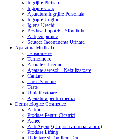
Ingrijire Picioare
Ingrijire Corp
Aparatura Ingrijire Personala
Ingrijire Unghii
Igiena Urechii
Produse Impotriva Sforaitului
Antiperspirante
Scutece Incontinenta Urinara
Aparatura Medicala
Tensiometre
Termometre
Aparate Glicemie
Aparate aerosoli - Nebulizatoare
Cantare
Truse Sanitare
Teste
Umidificatoare
Aparatura pentru medici
Dermatologice Cosmetice
Antirid
Produse Pentru Cicatrici
Acnee
Anti Ageing ( Impotriva Imbatranirii )
Produse Lifting
Hidratare si Tonifiere Ten