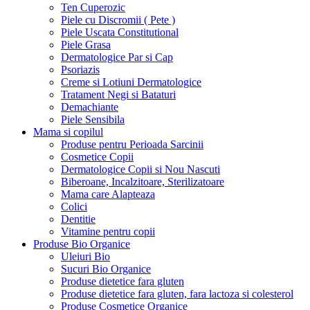
Ten Cuperozic
Piele cu Discromii ( Pete )
Piele Uscata Constitutional
Piele Grasa
Dermatologice Par si Cap
Psoriazis
Creme si Lotiuni Dermatologice
Tratament Negi si Bataturi
Demachiante
Piele Sensibila
Mama si copilul
Produse pentru Perioada Sarcinii
Cosmetice Copii
Dermatologice Copii si Nou Nascuti
Biberoane, Incalzitoare, Sterilizatoare
Mama care Alapteaza
Colici
Dentitie
Vitamine pentru copii
Produse Bio Organice
Uleiuri Bio
Sucuri Bio Organice
Produse dietetice fara gluten
Produse dietetice fara gluten, fara lactoza si colesterol
Produse Cosmetice Organice