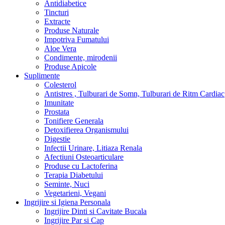
Antidiabetice
Tincturi
Extracte
Produse Naturale
Impotriva Fumatului
Aloe Vera
Condimente, mirodenii
Produse Apicole
Suplimente
Colesterol
Antistres , Tulburari de Somn, Tulburari de Ritm Cardiac
Imunitate
Prostata
Tonifiere Generala
Detoxifierea Organismului
Digestie
Infectii Urinare, Litiaza Renala
Afectiuni Osteoarticulare
Produse cu Lactoferina
Terapia Diabetului
Seminte, Nuci
Vegetarieni, Vegani
Ingrijire si Igiena Personala
Ingrijire Dinti si Cavitate Bucala
Ingrijire Par si Cap