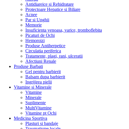
Antidiareice si Rehidratare
Protectoare Hepatice si Biliare
Acnee
Par si Unghii
Memorie
Insuficienta venoasa, varice, tromboflebita
Picaturi de Ochi
Hemoroizi
Produse Antiherpetice
Circulatia periferica
Tratamente, plagi, rani, ulceratii
Afectiuni Renale
Produse Barbati
Gel pentru barbierit
Balsam dupa barbierit
Ingrijirea pielii
Vitamine si Minerale
Vitamine
Minerale
Suplimente
MultiVitamine
Vitamine pt Ochi
Medicina Sportiva
Plasturi si bandaje
Traumatisme locale