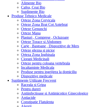
Alimente Bio
Cafea, Ceai Bio
Suplimente Bio
Produse Tehnico Medicale
Orteze Zona Cervicala
Orteze Zona Brat Cot Antebrat
Orteze Genunchi
Orteze Mana
Plasturi , Comprese , Ocluzoare
Orteze Torace si Abdomen
Carje , Bastoane , Dispozitive de Mers
Orteze glezna si picior
Orteza Zona Inghinala
Ciorapi Medicinali
Orteze pentru coloana vertebrala
Incaltaminte Medicala
Produse pentru ingrijirea la domiciliu
Dispozitive medicale
Suplimente Utilizate Frecvent
Raceala si Gripa
Pentru dureri
Antiinfectioase si Antimicotice Ginecologice
Antiacide
Constipatie Flatulenta
Alergii