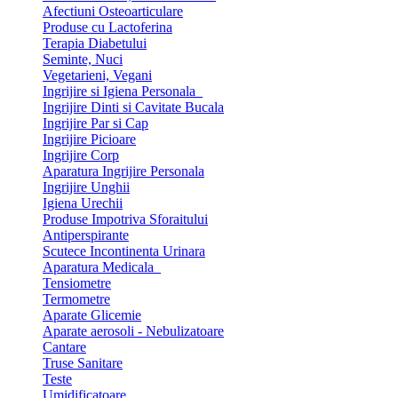
Afectiuni Osteoarticulare
Produse cu Lactoferina
Terapia Diabetului
Seminte, Nuci
Vegetarieni, Vegani
Ingrijire si Igiena Personala
Ingrijire Dinti si Cavitate Bucala
Ingrijire Par si Cap
Ingrijire Picioare
Ingrijire Corp
Aparatura Ingrijire Personala
Ingrijire Unghii
Igiena Urechii
Produse Impotriva Sforaitului
Antiperspirante
Scutece Incontinenta Urinara
Aparatura Medicala
Tensiometre
Termometre
Aparate Glicemie
Aparate aerosoli - Nebulizatoare
Cantare
Truse Sanitare
Teste
Umidificatoare