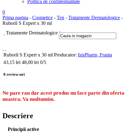
Politica de confidentialitate
0
Prima pagina
-
Cosmetice
-
Ten
-
Tratamente Dermatologice
-
Ruboril S Expert x 30 ml
Tratamente Dermatologice
Ruboril S Expert x 30 ml
Producator:
IsisPharm, Franta
43,15
lei
48,00 lei
0
/5
0
review-uri
Ne pare rau dar acest produs nu face parte din oferta
noastra. Va multumim.
Descriere
Principii active