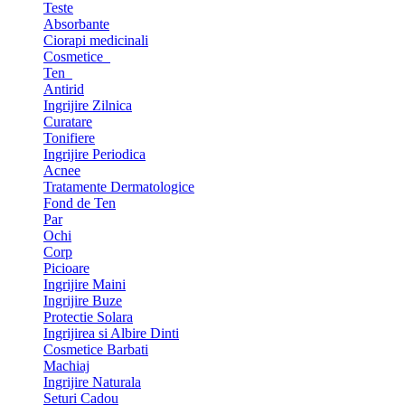
Teste
Absorbante
Ciorapi medicinali
Cosmetice
Ten
Antirid
Ingrijire Zilnica
Curatare
Tonifiere
Ingrijire Periodica
Acnee
Tratamente Dermatologice
Fond de Ten
Par
Ochi
Corp
Picioare
Ingrijire Maini
Ingrijire Buze
Protectie Solara
Ingrijirea si Albire Dinti
Cosmetice Barbati
Machiaj
Ingrijire Naturala
Seturi Cadou