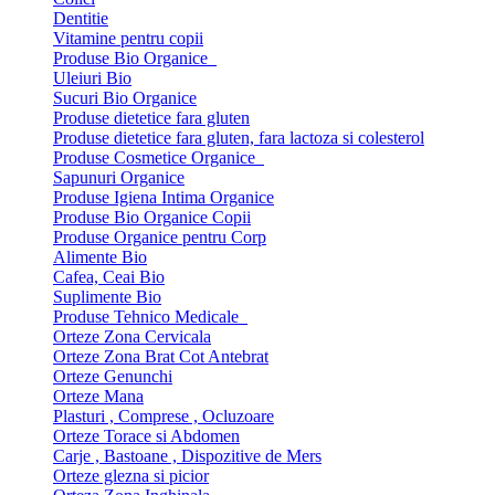
Dentitie
Vitamine pentru copii
Produse Bio Organice
Uleiuri Bio
Sucuri Bio Organice
Produse dietetice fara gluten
Produse dietetice fara gluten, fara lactoza si colesterol
Produse Cosmetice Organice
Sapunuri Organice
Produse Igiena Intima Organice
Produse Bio Organice Copii
Produse Organice pentru Corp
Alimente Bio
Cafea, Ceai Bio
Suplimente Bio
Produse Tehnico Medicale
Orteze Zona Cervicala
Orteze Zona Brat Cot Antebrat
Orteze Genunchi
Orteze Mana
Plasturi , Comprese , Ocluzoare
Orteze Torace si Abdomen
Carje , Bastoane , Dispozitive de Mers
Orteze glezna si picior