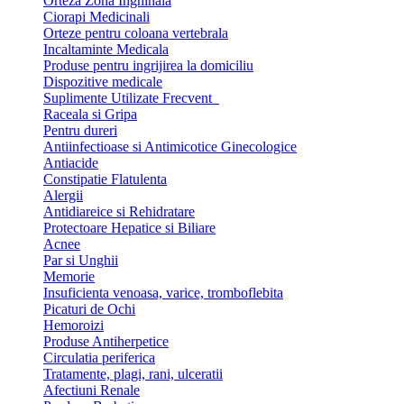
Orteza Zona Inghinala
Ciorapi Medicinali
Orteze pentru coloana vertebrala
Incaltaminte Medicala
Produse pentru ingrijirea la domiciliu
Dispozitive medicale
Suplimente Utilizate Frecvent
Raceala si Gripa
Pentru dureri
Antiinfectioase si Antimicotice Ginecologice
Antiacide
Constipatie Flatulenta
Alergii
Antidiareice si Rehidratare
Protectoare Hepatice si Biliare
Acnee
Par si Unghii
Memorie
Insuficienta venoasa, varice, tromboflebita
Picaturi de Ochi
Hemoroizi
Produse Antiherpetice
Circulatia periferica
Tratamente, plagi, rani, ulceratii
Afectiuni Renale