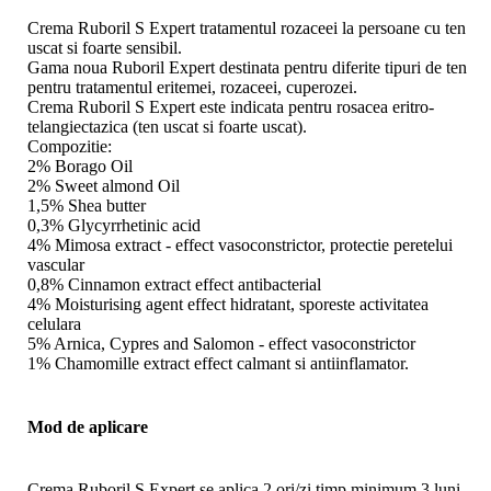
Crema Ruboril S Expert tratamentul rozaceei la persoane cu ten
uscat si foarte sensibil.
Gama noua Ruboril Expert destinata pentru diferite tipuri de ten
pentru tratamentul eritemei, rozaceei, cuperozei.
Crema Ruboril S Expert este indicata pentru rosacea eritro-
telangiectazica (ten uscat si foarte uscat).
Compozitie:
2% Borago Oil
2% Sweet almond Oil
1,5% Shea butter
0,3% Glycyrrhetinic acid
4% Mimosa extract - effect vasoconstrictor, protectie peretelui
vascular
0,8% Cinnamon extract effect antibacterial
4% Moisturising agent effect hidratant, sporeste activitatea
celulara
5% Arnica, Cypres and Salomon - effect vasoconstrictor
1% Chamomille extract effect calmant si antiinflamator.
Mod de aplicare
Crema Ruboril S Expert se aplica 2 ori/zi timp minimum 3 luni.