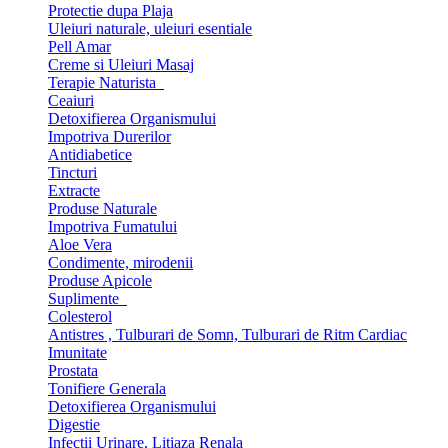
Protectie dupa Plaja
Uleiuri naturale, uleiuri esentiale
Pell Amar
Creme si Uleiuri Masaj
Terapie Naturista
Ceaiuri
Detoxifierea Organismului
Impotriva Durerilor
Antidiabetice
Tincturi
Extracte
Produse Naturale
Impotriva Fumatului
Aloe Vera
Condimente, mirodenii
Produse Apicole
Suplimente
Colesterol
Antistres , Tulburari de Somn, Tulburari de Ritm Cardiac
Imunitate
Prostata
Tonifiere Generala
Detoxifierea Organismului
Digestie
Infectii Urinare, Litiaza Renala