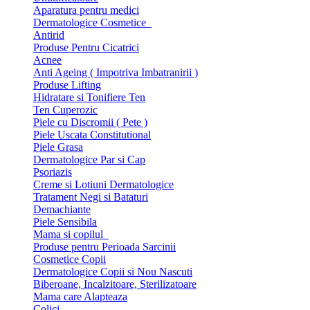
Aparatura pentru medici
Dermatologice Cosmetice
Antirid
Produse Pentru Cicatrici
Acnee
Anti Ageing ( Impotriva Imbatranirii )
Produse Lifting
Hidratare si Tonifiere Ten
Ten Cuperozic
Piele cu Discromii ( Pete )
Piele Uscata Constitutional
Piele Grasa
Dermatologice Par si Cap
Psoriazis
Creme si Lotiuni Dermatologice
Tratament Negi si Bataturi
Demachiante
Piele Sensibila
Mama si copilul
Produse pentru Perioada Sarcinii
Cosmetice Copii
Dermatologice Copii si Nou Nascuti
Biberoane, Incalzitoare, Sterilizatoare
Mama care Alapteaza
Colici