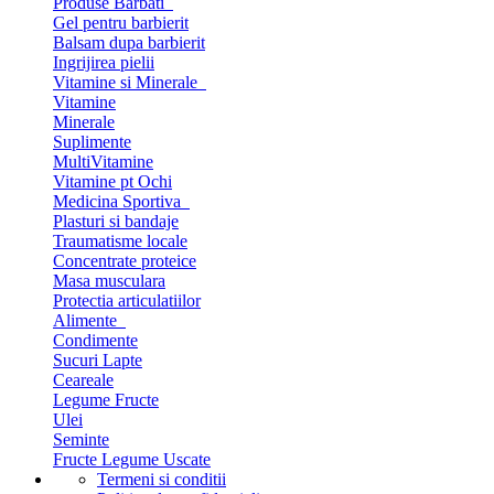
Produse Barbati
Gel pentru barbierit
Balsam dupa barbierit
Ingrijirea pielii
Vitamine si Minerale
Vitamine
Minerale
Suplimente
MultiVitamine
Vitamine pt Ochi
Medicina Sportiva
Plasturi si bandaje
Traumatisme locale
Concentrate proteice
Masa musculara
Protectia articulatiilor
Alimente
Condimente
Sucuri Lapte
Ceareale
Legume Fructe
Ulei
Seminte
Fructe Legume Uscate
Termeni si conditii