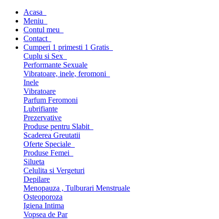
Acasa
Meniu
Contul meu
Contact
Cumperi 1 primesti 1 Gratis
Cuplu si Sex
Performante Sexuale
Vibratoare, inele, feromoni
Inele
Vibratoare
Parfum Feromoni
Lubrifiante
Prezervative
Produse pentru Slabit
Scaderea Greutatii
Oferte Speciale
Produse Femei
Silueta
Celulita si Vergeturi
Depilare
Menopauza , Tulburari Menstruale
Osteoporoza
Igiena Intima
Vopsea de Par