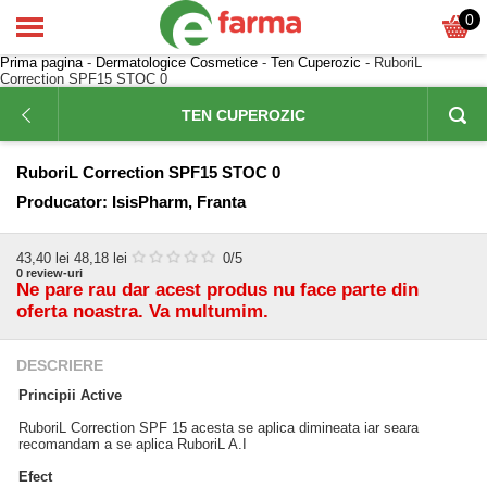
0
Prima pagina
-
Dermatologice Cosmetice
-
Ten Cuperozic
- RuboriL
Correction SPF15 STOC 0
TEN CUPEROZIC
RuboriL Correction SPF15 STOC 0
Producator:
IsisPharm, Franta
43,40
lei
48,18 lei
0
/5
0
review-uri
Ne pare rau dar acest produs nu face parte din
oferta noastra. Va multumim.
DESCRIERE
Principii Active
RuboriL Correction SPF 15 acesta se aplica dimineata iar seara
recomandam a se aplica RuboriL A.I
Efect