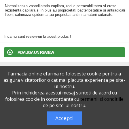
Normalizeaza vasodilatatia capilara, reduc permeabilitatea si cresc
rezistenta capilara si in plus au proproietati bacteriostatice si antiradicali
liberi, calmeaza epiderma ,au proprietati antiinflamatorii cutanate.
Inca nu sunt review-uri la acest produs !
ADAUGA UN REVIEW
TERMENI SI CONDITII
Farmacia online efarma.ro foloseste cookie pentru a
asigura vizitatorilor o cat mai placuta experienta pe site-
POLITICA DE CONFIDENTIALITATE
ul nostru.
Prin inchiderea acestui mesaj sunteti de acord cu
VERSIUNEA DESKTOP
folosirea cookie in concordanta cu
termenii si conditiile
de pe site-ul nostru.
Telefoane eFarma:
0727515368
Accept!
Dreptul de autor © efarma.ro - Toate Drepturile Rezervate.