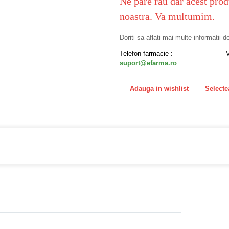
Ne pare rau dar acest prod
noastra. Va multumim.
Doriti sa aflati mai multe informatii 
Telefon farmacie :
suport@efarma.ro
Adauga in wishlist
Selecte
a online eFarma si beneficiezi de transport gratuit!