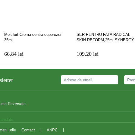
Melcfort Crema contra cuperozei
SER PENTRU FATA RADICAL
35ml
SKIN REFORM,25ml SYNERGY
THERM
66,84 lei
109,20 lei
letter
urile Rezervate.
ranslate
matii utile
Contact
|
ANPC
|