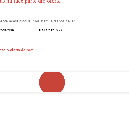
us nu face parte din oferta
despre acest produs ? Va stam la dispozitie la:
Vodafone
0727.515.368
aza o alerta de pret