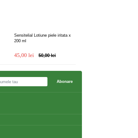
Sensitelial Lotiune piele iritata x
Sensitelial Crema Calmanta 
200 ml
iritata x 40 ml
45,00 lei
43,00 lei
50,00 lei
48,00 lei
Abonare