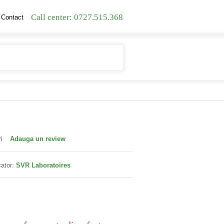
Call center: 0727.515.368
Contact
Contul meu
Cosul meu
i
Adauga un review
ator:
SVR Laboratoires