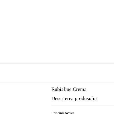
Cumpara de minim 299 lei
din farmaci
Rubialine Crema
Descrierea produsului
Principii Active