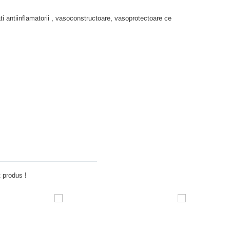
i antiinflamatorii , vasoconstructoare, vasoprotectoare ce
Adauga comentariu
 produs !