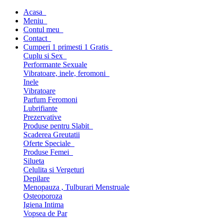
Acasa
Meniu
Contul meu
Contact
Cumperi 1 primesti 1 Gratis
Cuplu si Sex
Performante Sexuale
Vibratoare, inele, feromoni
Inele
Vibratoare
Parfum Feromoni
Lubrifiante
Prezervative
Produse pentru Slabit
Scaderea Greutatii
Oferte Speciale
Produse Femei
Silueta
Celulita si Vergeturi
Depilare
Menopauza , Tulburari Menstruale
Osteoporoza
Igiena Intima
Vopsea de Par