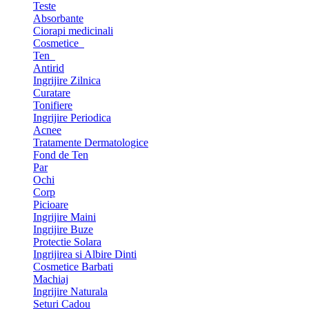
Teste
Absorbante
Ciorapi medicinali
Cosmetice
Ten
Antirid
Ingrijire Zilnica
Curatare
Tonifiere
Ingrijire Periodica
Acnee
Tratamente Dermatologice
Fond de Ten
Par
Ochi
Corp
Picioare
Ingrijire Maini
Ingrijire Buze
Protectie Solara
Ingrijirea si Albire Dinti
Cosmetice Barbati
Machiaj
Ingrijire Naturala
Seturi Cadou