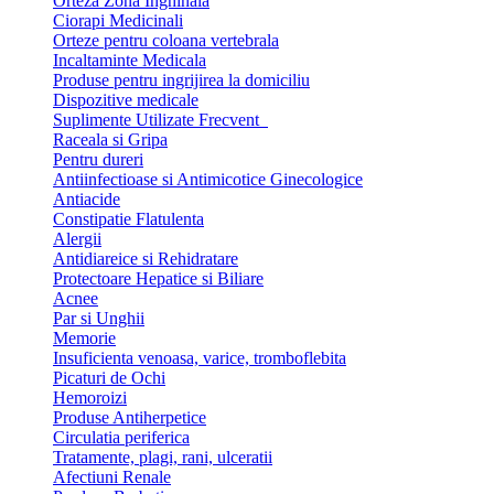
Orteza Zona Inghinala
Ciorapi Medicinali
Orteze pentru coloana vertebrala
Incaltaminte Medicala
Produse pentru ingrijirea la domiciliu
Dispozitive medicale
Suplimente Utilizate Frecvent
Raceala si Gripa
Pentru dureri
Antiinfectioase si Antimicotice Ginecologice
Antiacide
Constipatie Flatulenta
Alergii
Antidiareice si Rehidratare
Protectoare Hepatice si Biliare
Acnee
Par si Unghii
Memorie
Insuficienta venoasa, varice, tromboflebita
Picaturi de Ochi
Hemoroizi
Produse Antiherpetice
Circulatia periferica
Tratamente, plagi, rani, ulceratii
Afectiuni Renale