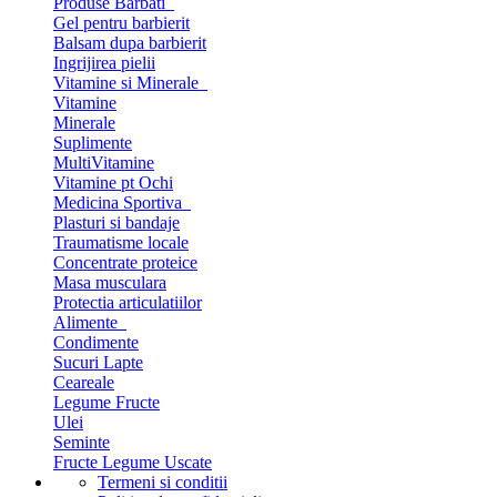
Produse Barbati
Gel pentru barbierit
Balsam dupa barbierit
Ingrijirea pielii
Vitamine si Minerale
Vitamine
Minerale
Suplimente
MultiVitamine
Vitamine pt Ochi
Medicina Sportiva
Plasturi si bandaje
Traumatisme locale
Concentrate proteice
Masa musculara
Protectia articulatiilor
Alimente
Condimente
Sucuri Lapte
Ceareale
Legume Fructe
Ulei
Seminte
Fructe Legume Uscate
Termeni si conditii