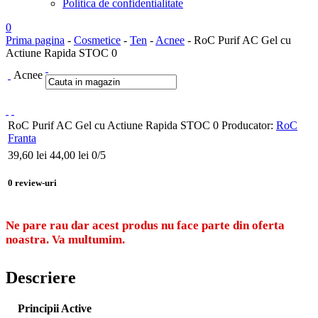
Politica de confidentialitate
0
Prima pagina
-
Cosmetice
-
Ten
-
Acnee
- RoC Purif AC Gel cu
Actiune Rapida STOC 0
Acnee
RoC Purif AC Gel cu Actiune Rapida STOC 0
Producator:
RoC
Franta
39,60
lei
44,00 lei
0
/5
0
review-uri
Ne pare rau dar acest produs nu face parte din oferta
noastra. Va multumim.
Descriere
Principii Active