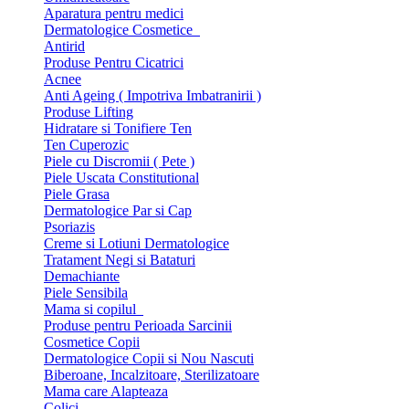
Aparatura pentru medici
Dermatologice Cosmetice
Antirid
Produse Pentru Cicatrici
Acnee
Anti Ageing ( Impotriva Imbatranirii )
Produse Lifting
Hidratare si Tonifiere Ten
Ten Cuperozic
Piele cu Discromii ( Pete )
Piele Uscata Constitutional
Piele Grasa
Dermatologice Par si Cap
Psoriazis
Creme si Lotiuni Dermatologice
Tratament Negi si Bataturi
Demachiante
Piele Sensibila
Mama si copilul
Produse pentru Perioada Sarcinii
Cosmetice Copii
Dermatologice Copii si Nou Nascuti
Biberoane, Incalzitoare, Sterilizatoare
Mama care Alapteaza
Colici