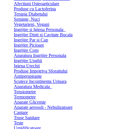
Afectiuni Osteoarticulare
Produse cu Lactoferina
Terapia Diabetului
Seminte, Nuci
Vegetarieni, Vegani
Ingrijire si Igiena Personala
Ingrijire Dinti si Cavitate Bucala
Ingrijire Par si Cap
Ingrijire Picioare
Ingrijire Corp
Aparatura Ingrijire Personala
Ingrijire Unghii
Igiena Urechii
Produse Impotriva Sforaitului
Antiperspirante
Scutece Incontinenta Urinara
Aparatura Medicala
Tensiometre
Termometre
Aparate Glicemie
Aparate aerosoli - Nebulizatoare
Cantare
Truse Sanitare
Teste
Umidificatoare