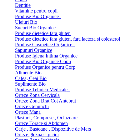
Dentitie
Vitamine pentru copii
Produse Bio Organice
Uleiuri Bio
Sucuri Bio Organice
Produse dietetice fara gluten
Produse dietetice fara gluten, fara lactoza si colesterol
Produse Cosmetice Organice
Sapunuri Organice
Produse Igiena Intima Organice
Produse Bio Organice Copii
Produse Organice pentru Corp
Alimente Bio
Cafea, Ceai Bio
Suplimente Bio
Produse Tehnico Medicale
Orteze Zona Cervicala
Orteze Zona Brat Cot Antebrat
Orteze Genunchi
Orteze Mana
Plasturi , Comprese , Ocluzoare
Orteze Torace si Abdomen
Carje , Bastoane , Dispozitive de Mers
Orteze glezna si picior