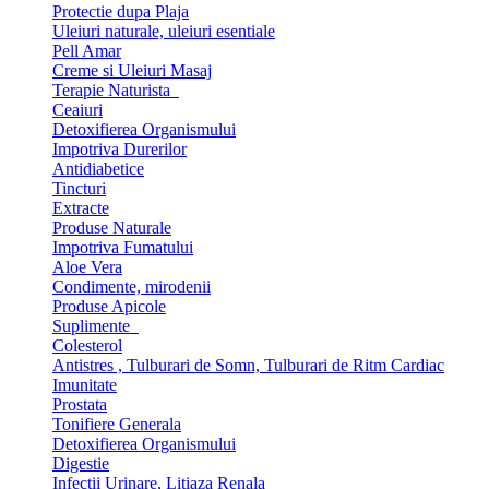
Protectie dupa Plaja
Uleiuri naturale, uleiuri esentiale
Pell Amar
Creme si Uleiuri Masaj
Terapie Naturista
Ceaiuri
Detoxifierea Organismului
Impotriva Durerilor
Antidiabetice
Tincturi
Extracte
Produse Naturale
Impotriva Fumatului
Aloe Vera
Condimente, mirodenii
Produse Apicole
Suplimente
Colesterol
Antistres , Tulburari de Somn, Tulburari de Ritm Cardiac
Imunitate
Prostata
Tonifiere Generala
Detoxifierea Organismului
Digestie
Infectii Urinare, Litiaza Renala