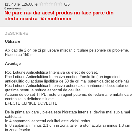
113,40
lei
126,00 lei
0
/5
0
review-uri
Ne pare rau dar acest produs nu face parte din
oferta noastra. Va multumim.
DESCRIERE
Utilizare
Aplicati de 2 ori pe zi pri usoare miscari circulare pe zonele cu probleme.
Flacon cu 150 ml.
Avantaje
Roc Lotiune Anticelulitica Intensiva cu efect de corset.
Roc Lotiune Anticelulitica Intensiva contine Forskolin ( un ingredient
anticelulitic cu actiune lipolitica de 50 de ori mai puternica decat cafeina)
Roc Lotiune Anticelulitica Intensiva actioneaza in interiorul depozitelor de
grasime pentru a reduce aspectul de celulita.
Actiune de corset THPE: este un agent puternic de redare a fermitatii care
contribuie la definirea siluetei.
EFECTE CLINICE DOVEDITE:
De la prima aplicare , pielea este hidratata intens si devine mai supla mai
catifelata.
In 4 saptamani aspectul celulitei este vizibil redus.
In 8 saptamani:minus 2.1 cm in zona taliei, a stomacului si minus 1.8 cm
in zona feselor