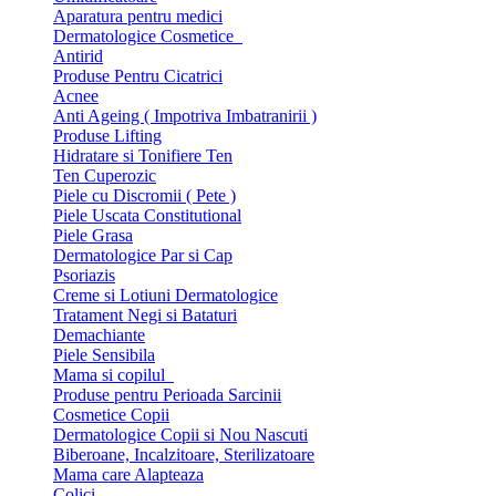
Aparatura pentru medici
Dermatologice Cosmetice
Antirid
Produse Pentru Cicatrici
Acnee
Anti Ageing ( Impotriva Imbatranirii )
Produse Lifting
Hidratare si Tonifiere Ten
Ten Cuperozic
Piele cu Discromii ( Pete )
Piele Uscata Constitutional
Piele Grasa
Dermatologice Par si Cap
Psoriazis
Creme si Lotiuni Dermatologice
Tratament Negi si Bataturi
Demachiante
Piele Sensibila
Mama si copilul
Produse pentru Perioada Sarcinii
Cosmetice Copii
Dermatologice Copii si Nou Nascuti
Biberoane, Incalzitoare, Sterilizatoare
Mama care Alapteaza
Colici