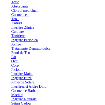
Teste
Absorbante
Ciorapi medicinali
Cosmetice
Ten
Antirid
Ingrijire Zilnica
Curatare
Tonifiere
Ingrijire Periodica
Acnee
Tratamente Dermatologice
Fond de Ten
Par
Ochi
Corp
Picioare
Ingrijire Maini
Ingrijire Buze
Protectie Solara
Ingrijirea si Albire Dinti
Cosmetice Barbati
Machiaj
Ingrijire Naturala
Seturi Cadou