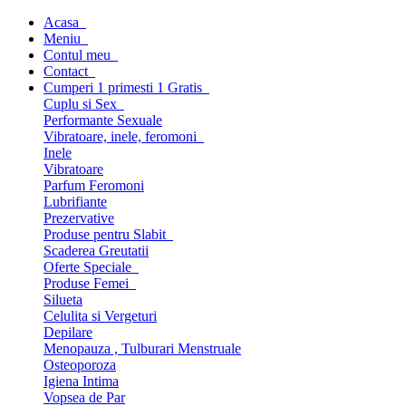
Acasa
Meniu
Contul meu
Contact
Cumperi 1 primesti 1 Gratis
Cuplu si Sex
Performante Sexuale
Vibratoare, inele, feromoni
Inele
Vibratoare
Parfum Feromoni
Lubrifiante
Prezervative
Produse pentru Slabit
Scaderea Greutatii
Oferte Speciale
Produse Femei
Silueta
Celulita si Vergeturi
Depilare
Menopauza , Tulburari Menstruale
Osteoporoza
Igiena Intima
Vopsea de Par