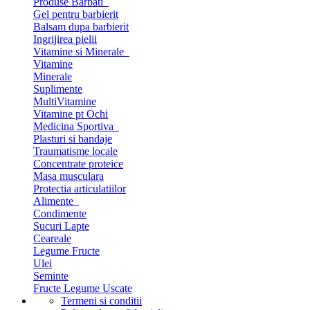
Produse Barbati
Gel pentru barbierit
Balsam dupa barbierit
Ingrijirea pielii
Vitamine si Minerale
Vitamine
Minerale
Suplimente
MultiVitamine
Vitamine pt Ochi
Medicina Sportiva
Plasturi si bandaje
Traumatisme locale
Concentrate proteice
Masa musculara
Protectia articulatiilor
Alimente
Condimente
Sucuri Lapte
Ceareale
Legume Fructe
Ulei
Seminte
Fructe Legume Uscate
Termeni si conditii