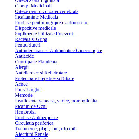
Orteza Zona Inghinala
Ciorapi Medicinali
Orteze pentru coloana vertebrala
Incaltaminte Medicala
Produse pentru ingrijirea la domiciliu
Dispozitive medicale
Suplimente Utilizate Frecvent
Raceala si Gripa
Pentru dureri
Antiinfectioase si Antimicotice Ginecologice
Antiacide
Constipatie Flatulenta
Alergii
Antidiareice si Rehidratare
Protectoare Hepatice si Biliare
Acnee
Par si Unghii
Memorie
Insuficienta venoasa, varice, tromboflebita
Picaturi de Ochi
Hemoroizi
Produse Antiherpetice
Circulatia periferica
Tratamente, plagi, rani, ulceratii
Afectiuni Renale