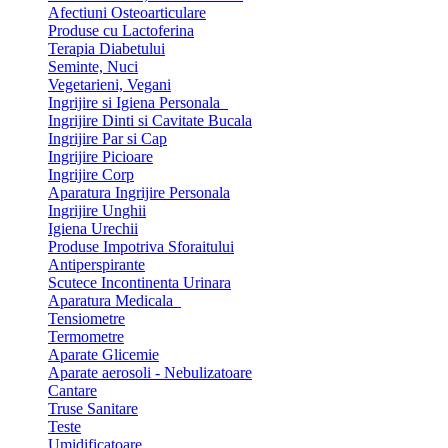
Afectiuni Osteoarticulare
Produse cu Lactoferina
Terapia Diabetului
Seminte, Nuci
Vegetarieni, Vegani
Ingrijire si Igiena Personala
Ingrijire Dinti si Cavitate Bucala
Ingrijire Par si Cap
Ingrijire Picioare
Ingrijire Corp
Aparatura Ingrijire Personala
Ingrijire Unghii
Igiena Urechii
Produse Impotriva Sforaitului
Antiperspirante
Scutece Incontinenta Urinara
Aparatura Medicala
Tensiometre
Termometre
Aparate Glicemie
Aparate aerosoli - Nebulizatoare
Cantare
Truse Sanitare
Teste
Umidificatoare