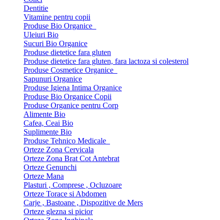
Dentitie
Vitamine pentru copii
Produse Bio Organice
Uleiuri Bio
Sucuri Bio Organice
Produse dietetice fara gluten
Produse dietetice fara gluten, fara lactoza si colesterol
Produse Cosmetice Organice
Sapunuri Organice
Produse Igiena Intima Organice
Produse Bio Organice Copii
Produse Organice pentru Corp
Alimente Bio
Cafea, Ceai Bio
Suplimente Bio
Produse Tehnico Medicale
Orteze Zona Cervicala
Orteze Zona Brat Cot Antebrat
Orteze Genunchi
Orteze Mana
Plasturi , Comprese , Ocluzoare
Orteze Torace si Abdomen
Carje , Bastoane , Dispozitive de Mers
Orteze glezna si picior