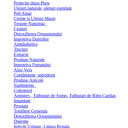
Protectie dupa Plaja
Uleiuri naturale, uleiuri esentiale
Pell Amar
Creme si Uleiuri Masaj
Terapie Naturista
Ceaiuri
Detoxifierea Organismului
Impotriva Durerilor
Antidiabetice
Tincturi
Extracte
Produse Naturale
Impotriva Fumatului
Aloe Vera
Condimente, mirodenii
Produse Apicole
Suplimente
Colesterol
Antistres , Tulburari de Somn, Tulburari de Ritm Cardiac
Imunitate
Prostata
Tonifiere Generala
Detoxifierea Organismului
Digestie
Infectii Urinare, Litiaza Renala