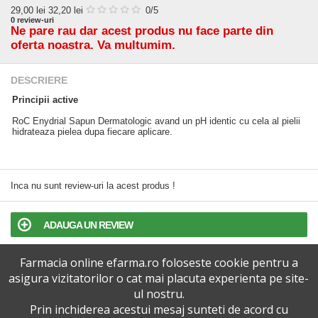
29,00
lei
32,20 lei
0
/5
0
review-uri
Ne pare rau dar acest produs nu face parte din
oferta noastra. Va multumim.
DESCRIERE
Principii active
RoC Enydrial Sapun Dermatologic avand un pH identic cu cela al pielii
hidrateaza pielea dupa fiecare aplicare.
Inca nu sunt review-uri la acest produs !
ADAUGA UN REVIEW
Farmacia online efarma.ro foloseste cookie pentru a
TERMENI SI CONDITII
asigura vizitatorilor o cat mai placuta experienta pe site-
ul nostru.
POLITICA DE CONFIDENTIALITATE
Prin inchiderea acestui mesaj sunteti de acord cu