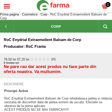
0
Prima pagina
-
Cosmetice
-
Corp
- RoC Enydrial Extraemolient Balsam de
Corp
CORP
RoC Enydrial Extraemolient Balsam de Corp
Producator:
RoC Franta
78,50
lei
87,20 lei
0
/5
0
review-uri
Ne pare rau dar acest produs nu face parte din
oferta noastra. Va multumim.
DESCRIERE
Principii Active
RoC Enydrial Extraemolient Balsam de Corp rehidrateaza pielea si inlatura
senzatia de disconfort data de pielea extrem de uscata. Efectele se
observa de la prima aplicare.
ACEST PRODUS NU SE MAI FABRICA!!!!!!