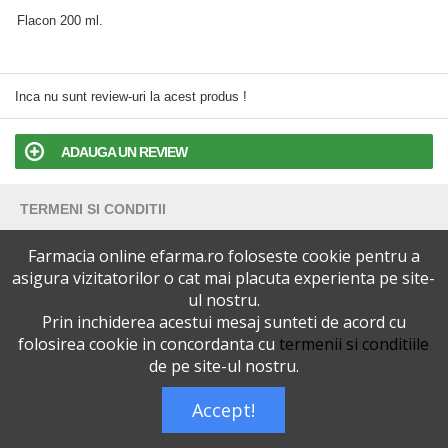
Flacon 200 ml.
Inca nu sunt review-uri la acest produs !
ADAUGA UN REVIEW
TERMENI SI CONDITII
Farmacia online efarma.ro foloseste cookie pentru a
POLITICA DE CONFIDENTIALITATE
asigura vizitatorilor o cat mai placuta experienta pe site-
ul nostru.
VERSIUNEA DESKTOP
Prin inchiderea acestui mesaj sunteti de acord cu
folosirea cookie in concordanta cu
termenii si conditiile
Telefoane eFarma:
0727515368
de pe site-ul nostru.
Dreptul de autor © efarma.ro - Toate Drepturile Rezervate.
Accept!