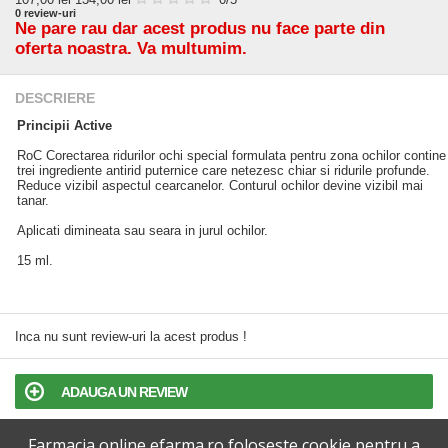
0
review-uri
Ne pare rau dar acest produs nu face parte din
oferta noastra. Va multumim.
DESCRIERE
Principii Active
RoC Corectarea ridurilor ochi special formulata pentru zona ochilor contine
trei ingrediente antirid puternice care netezesc chiar si ridurile profunde.
Reduce vizibil aspectul cearcanelor. Conturul ochilor devine vizibil mai
tanar.
Aplicati dimineata sau seara in jurul ochilor.
15 ml.
Inca nu sunt review-uri la acest produs !
ADAUGA UN REVIEW
Farmacia online efarma.ro foloseste cookie pentru a