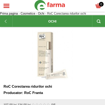
0
Prima pagina
-
Cosmetice
-
Ochi
- RoC Corectarea ridurilor ochi
OCHI
RoC Corectarea ridurilor ochi
Producator:
RoC Franta
107,00
lei
134,00 lei
0
/5