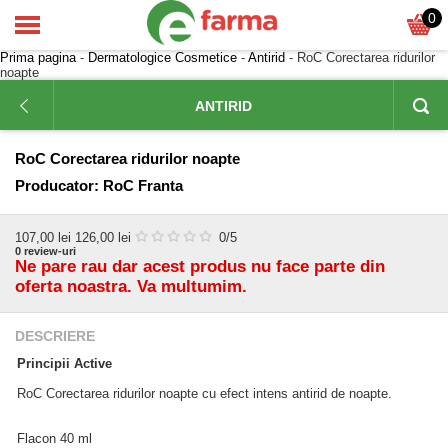
0
Prima pagina
-
Dermatologice Cosmetice
-
Antirid
- RoC Corectarea ridurilor
noapte
ANTIRID
RoC Corectarea ridurilor noapte
Producator:
RoC Franta
107,00
lei
126,00 lei
0
/5
0
review-uri
Ne pare rau dar acest produs nu face parte din
oferta noastra. Va multumim.
DESCRIERE
Principii Active
RoC Corectarea ridurilor noapte cu efect intens antirid de noapte.
Flacon 40 ml