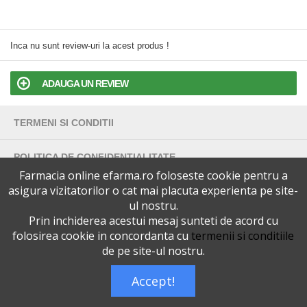
Inca nu sunt review-uri la acest produs !
ADAUGA UN REVIEW
TERMENI SI CONDITII
POLITICA DE CONFIDENTIALITATE
Farmacia online efarma.ro foloseste cookie pentru a
asigura vizitatorilor o cat mai placuta experienta pe site-
VERSIUNEA DESKTOP
ul nostru.
Prin inchiderea acestui mesaj sunteti de acord cu
Telefoane eFarma:
0727515368
folosirea cookie in concordanta cu
termenii si conditiile
Dreptul de autor © efarma.ro - Toate Drepturile Rezervate.
de pe site-ul nostru.
Accept!