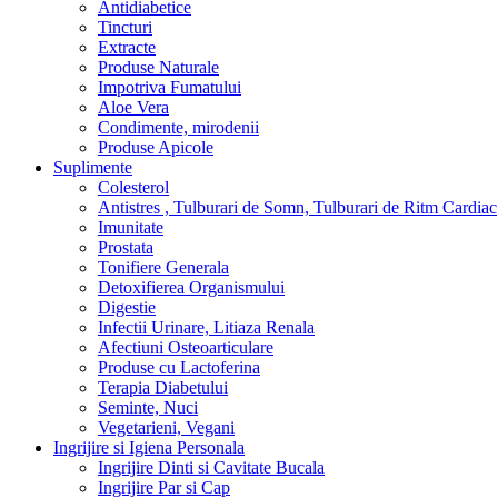
Antidiabetice
Tincturi
Extracte
Produse Naturale
Impotriva Fumatului
Aloe Vera
Condimente, mirodenii
Produse Apicole
Suplimente
Colesterol
Antistres , Tulburari de Somn, Tulburari de Ritm Cardiac
Imunitate
Prostata
Tonifiere Generala
Detoxifierea Organismului
Digestie
Infectii Urinare, Litiaza Renala
Afectiuni Osteoarticulare
Produse cu Lactoferina
Terapia Diabetului
Seminte, Nuci
Vegetarieni, Vegani
Ingrijire si Igiena Personala
Ingrijire Dinti si Cavitate Bucala
Ingrijire Par si Cap