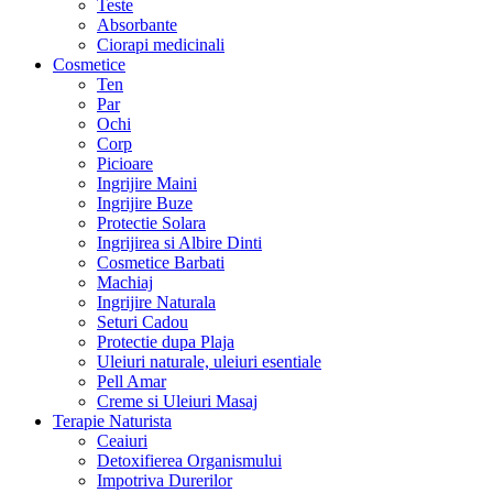
Teste
Absorbante
Ciorapi medicinali
Cosmetice
Ten
Par
Ochi
Corp
Picioare
Ingrijire Maini
Ingrijire Buze
Protectie Solara
Ingrijirea si Albire Dinti
Cosmetice Barbati
Machiaj
Ingrijire Naturala
Seturi Cadou
Protectie dupa Plaja
Uleiuri naturale, uleiuri esentiale
Pell Amar
Creme si Uleiuri Masaj
Terapie Naturista
Ceaiuri
Detoxifierea Organismului
Impotriva Durerilor