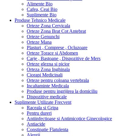
Alimente Bio
Cafea, Ceai Bio
Suplimente Bio
Produse Tehnico Medicale
Orteze Zona Cervicala
Orteze Zona Brat Cot Antebrat
Orteze Genunchi
Orteze Mana
Plasturi , Comprese , Ocluzoare
Orteze Torace si Abdomen
Carje , Bastoane , Dispozitive de Mers
Orteze glezna si picior
Orteza Zona Inghinala
Ciorapi Medicinali
Orteze pentru coloana vertebrala
Incaltaminte Medicala
Produse pentru ingrijirea la domiciliu
Dispozitive medicale
Suplimente Utilizate Frecvent
Raceala si Gripa
Pentru dureri
Antiinfectioase si Antimicotice Ginecologice
Antiacide
Constipatie Flatulenta
Alergii