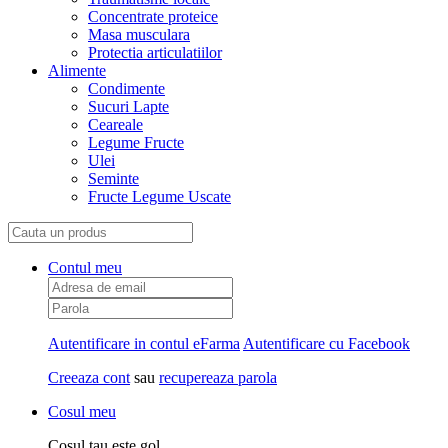
Concentrate proteice
Masa musculara
Protectia articulatiilor
Alimente
Condimente
Sucuri Lapte
Ceareale
Legume Fructe
Ulei
Seminte
Fructe Legume Uscate
Contul meu
Autentificare in contul eFarma
Autentificare cu Facebook
Creeaza cont
sau
recupereaza parola
Cosul meu
Cosul tau este gol