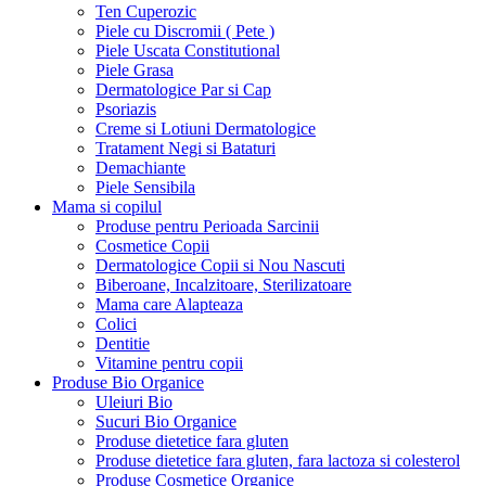
Ten Cuperozic
Piele cu Discromii ( Pete )
Piele Uscata Constitutional
Piele Grasa
Dermatologice Par si Cap
Psoriazis
Creme si Lotiuni Dermatologice
Tratament Negi si Bataturi
Demachiante
Piele Sensibila
Mama si copilul
Produse pentru Perioada Sarcinii
Cosmetice Copii
Dermatologice Copii si Nou Nascuti
Biberoane, Incalzitoare, Sterilizatoare
Mama care Alapteaza
Colici
Dentitie
Vitamine pentru copii
Produse Bio Organice
Uleiuri Bio
Sucuri Bio Organice
Produse dietetice fara gluten
Produse dietetice fara gluten, fara lactoza si colesterol
Produse Cosmetice Organice