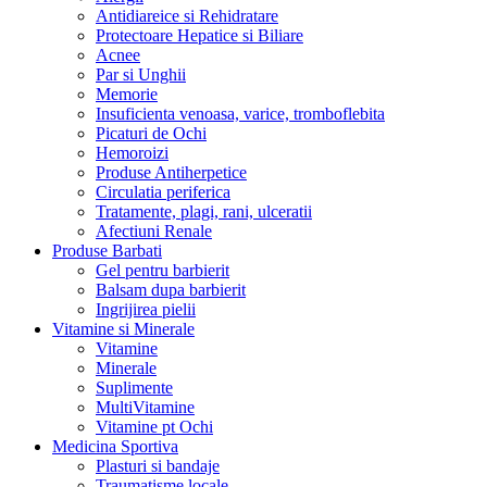
Antidiareice si Rehidratare
Protectoare Hepatice si Biliare
Acnee
Par si Unghii
Memorie
Insuficienta venoasa, varice, tromboflebita
Picaturi de Ochi
Hemoroizi
Produse Antiherpetice
Circulatia periferica
Tratamente, plagi, rani, ulceratii
Afectiuni Renale
Produse Barbati
Gel pentru barbierit
Balsam dupa barbierit
Ingrijirea pielii
Vitamine si Minerale
Vitamine
Minerale
Suplimente
MultiVitamine
Vitamine pt Ochi
Medicina Sportiva
Plasturi si bandaje
Traumatisme locale