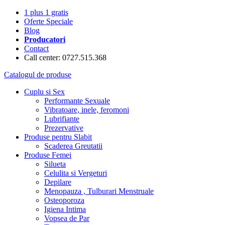
1 plus 1 gratis
Oferte Speciale
Blog
Producatori
Contact
Call center: 0727.515.368
Catalogul de produse
Cuplu si Sex
Performante Sexuale
Vibratoare, inele, feromoni
Lubrifiante
Prezervative
Produse pentru Slabit
Scaderea Greutatii
Produse Femei
Silueta
Celulita si Vergeturi
Depilare
Menopauza , Tulburari Menstruale
Osteoporoza
Igiena Intima
Vopsea de Par