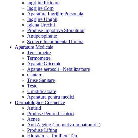
Ingrijire Picioare
Ingrijire Corp
Aparatura Ingrijire Personala
Ingrijire Unghii
Igiena Urechii
Produse Impotriva Sforaitului
Antiperspirante
Scutece Incontinenta Urinara
Aparatura Medicala
Tensiometre
Termometre
Aparate Glicemie
Aparate aerosoli - Nebulizatoare
Cantare
Truse Sanitare
Teste
Umidificatoare
Aparatura pentru medici
Dermatologice Cosmetice
Antirid
Produse Pentru Cicatrici
Acnee
Anti Ageing ( Impotriva Imbatranirii )
Produse Lifting
Hidratare si Tonifiere Ten