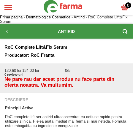
0
Prima pagina
-
Dermatologice Cosmetice
-
Antirid
- RoC Complete Lift&Fix
Serum
ANTIRID
RoC Complete Lift&Fix Serum
Producator:
RoC Franta
120,60
lei
134,00 lei
0
/5
0
review-uri
Ne pare rau dar acest produs nu face parte din
oferta noastra. Va multumim.
DESCRIERE
Principii Active
RoC complete lift ser antirid ultraconcentrat cu actiune rapida pentru
utilizare zilnica. Pielea arata imediat mai ferma si mai neteda. Formula
este imbogatita cu ingrediente energizante.