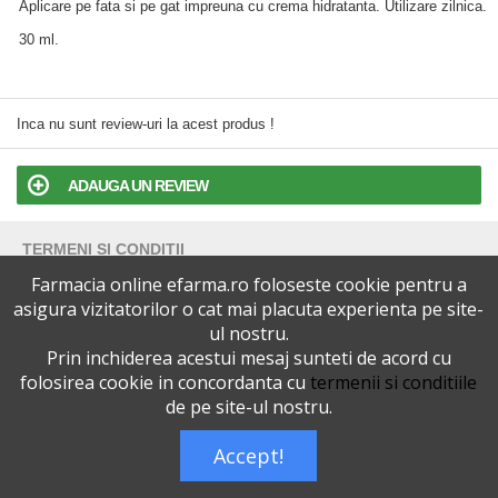
Aplicare pe fata si pe gat impreuna cu crema hidratanta. Utilizare zilnica.
30 ml.
Inca nu sunt review-uri la acest produs !
ADAUGA UN REVIEW
TERMENI SI CONDITII
Farmacia online efarma.ro foloseste cookie pentru a
POLITICA DE CONFIDENTIALITATE
asigura vizitatorilor o cat mai placuta experienta pe site-
ul nostru.
Prin inchiderea acestui mesaj sunteti de acord cu
VERSIUNEA DESKTOP
folosirea cookie in concordanta cu
termenii si conditiile
de pe site-ul nostru.
Telefoane eFarma:
0727515368
Dreptul de autor © efarma.ro - Toate Drepturile Rezervate.
Accept!