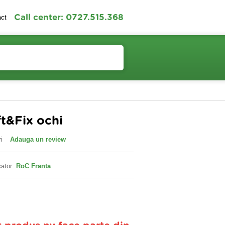
Call center: 0727.515.368
act
Contul meu
Cosul meu
t&Fix ochi
i
Adauga un review
ator:
RoC Franta