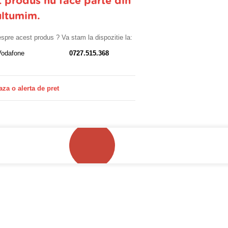
t produs nu face parte din
ultumim.
despre acest produs ? Va stam la dispozitie la:
Vodafone
0727.515.368
aza o alerta de pret
!