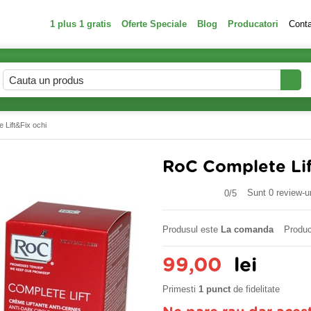
1 plus 1 gratis
Oferte Speciale
Blog
Producatori
Cont
 Lift&Fix ochi
RoC Complete Lif
Sunt 0 review-ur
0/
5
Produsul este
La comanda
Produc
99,00
lei
Primesti
1 punct
de fidelitate