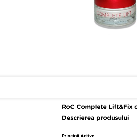
Cumpara de minim 299 lei
din 
RoC Complete Lift&Fix 
Descrierea produsului
Principii Active