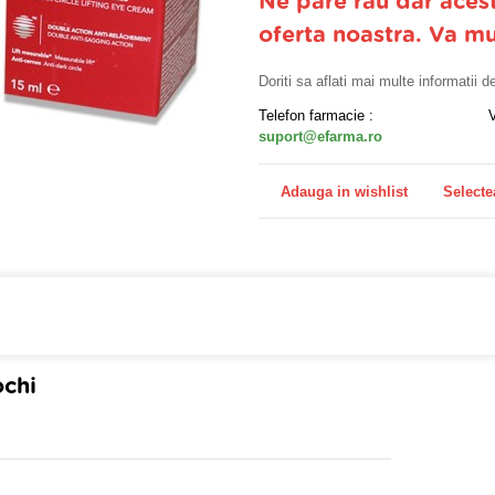
Ne pare rau dar aces
oferta noastra. Va m
Doriti sa aflati mai multe informatii 
Telefon farmacie :
suport@efarma.ro
Adauga in wishlist
Selecte
farmacia online eFarma si beneficiezi de transport gratuit
ochi