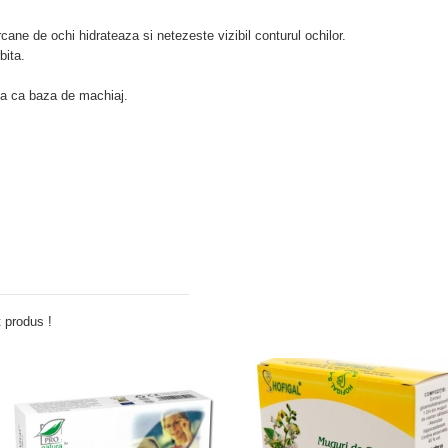
cane de ochi hidrateaza si netezeste vizibil conturul ochilor.
bita.
nta ca baza de machiaj.
Adauga comentariu
 produs !