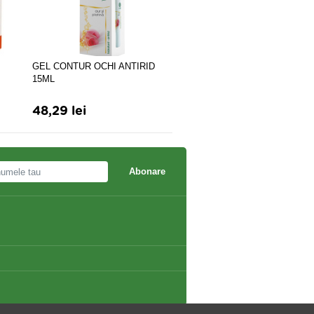
GEL CONTUR OCHI ANTIRID
Crema Contur ochi catina 3
15ML
48,29 lei
18,22 lei
Abonare