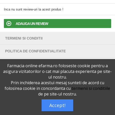
Inca nu sunt review-uri la acest produs !
ADAUGA UN REVIEW
TERMENI SI CONDITII
POLITICA DE CONFIDENTIALITATE
VERSIUNEA DESKTOP
Farmacia online efarma.ro foloseste cookie pentru a
asigura vizitatorilor o cat mai placuta experienta pe site-
ul nostru.
Telefoane eFarma:
0727515368
Dreptul de autor © efarma.ro - Toate Drepturile Rezervate.
Prin inchiderea acestui mesaj sunteti de acord cu
folosirea cookie in concordanta cu
termenii si conditiile
de pe site-ul nostru.
Accept!