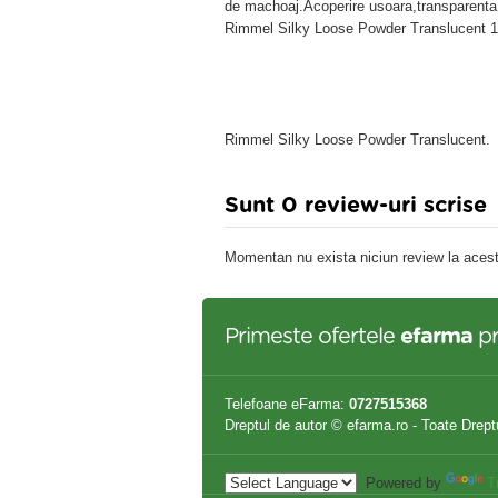
de machoaj.Acoperire usoara,transparenta p
Rimmel Silky Loose Powder Translucent 1
Rimmel Silky Loose Powder Translucent.
Sunt 0 review-uri scrise
Momentan nu exista niciun review la acest
Primeste ofertele
efarma
pr
Telefoane eFarma:
0727515368
Dreptul de autor © efarma.ro - Toate Drept
Powered by
T