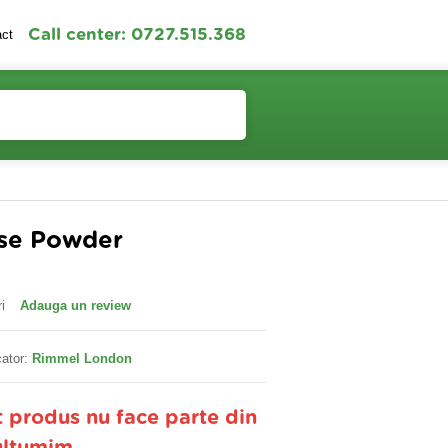
Call center: 0727.515.368
act
Contul meu
Cosul meu
ose Powder
i
Adauga un review
ator:
Rimmel London
t produs nu face parte din