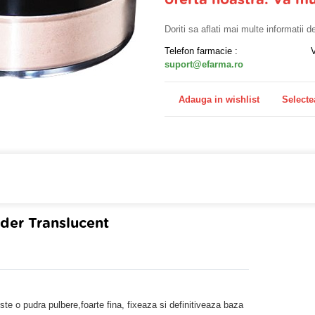
oferta noastra. Va m
Doriti sa aflati mai multe informatii 
Telefon farmacie :
suport@efarma.ro
Adauga in wishlist
Selecte
farmacia online eFarma si beneficiezi de transport gratuit
der Translucent
e o pudra pulbere,foarte fina, fixeaza si definitiveaza baza