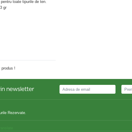
entru toate tipurile de ten.
3 gr
Adauga comentariu
 produs !
in newsletter
urile Rezervate.
ranslate