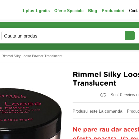
1 plus 1 gratis
Oferte Speciale
Blog
Producatori
Cont
- Rimmel Silky Loose Powder Translucent
Rimmel Silky Lo
Translucent
Sunt 0 review-ur
0/
5
Produsul este
La comanda
Produc
Ne pare rau dar aces