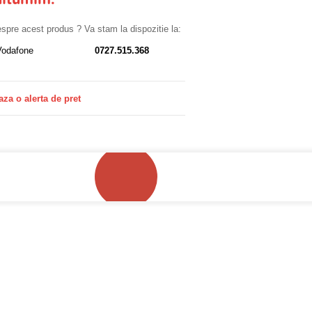
ultumim.
despre acest produs ? Va stam la dispozitie la:
Vodafone
0727.515.368
aza o alerta de pret
!