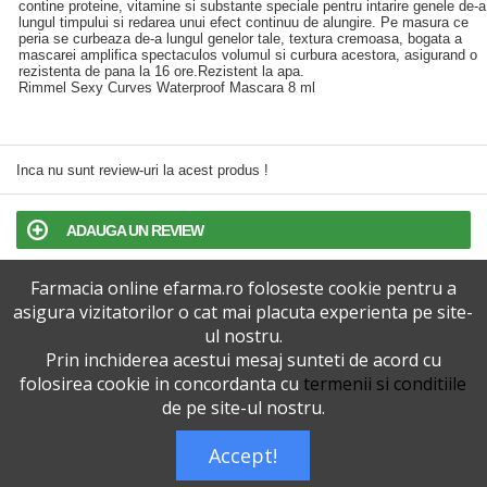
contine proteine, vitamine si substante speciale pentru intarire genele de-a
lungul timpului si redarea unui efect continuu de alungire. Pe masura ce
peria se curbeaza de-a lungul genelor tale, textura cremoasa, bogata a
mascarei amplifica spectaculos volumul si curbura acestora, asigurand o
rezistenta de pana la 16 ore.Rezistent la apa.
Rimmel Sexy Curves Waterproof Mascara 8 ml
Inca nu sunt review-uri la acest produs !
ADAUGA UN REVIEW
Farmacia online efarma.ro foloseste cookie pentru a
TERMENI SI CONDITII
asigura vizitatorilor o cat mai placuta experienta pe site-
ul nostru.
POLITICA DE CONFIDENTIALITATE
Prin inchiderea acestui mesaj sunteti de acord cu
folosirea cookie in concordanta cu
termenii si conditiile
VERSIUNEA DESKTOP
de pe site-ul nostru.
Accept!
Telefoane eFarma:
0727515368
Dreptul de autor © efarma.ro - Toate Drepturile Rezervate.