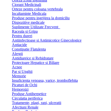
Orteza Zona Inghinala
Ciorapi Medicinali
Orteze pentru coloana vertebrala
Incaltaminte Medicala
Produse pentru ingrijirea la domiciliu
Dispozitive medicale
Suplimente Utilizate Frecvent
Raceala si Gripa
Pentru dureri
Antiinfectioase si Antimicotice Ginecologice
Antiacide
Constipatie Flatulenta
Alergii
Antidiareice si Rehidratare
Protectoare Hepatice si Biliare
Acnee
Par si Unghii
Memorie
Insuficienta venoasa, varice, tromboflebita
Picaturi de Ochi
Hemoroizi
Produse Antiherpetice
Circulatia periferica
Tratamente, plagi, rani, ulceratii
Afectiuni Renale