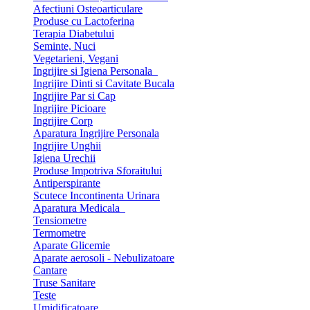
Afectiuni Osteoarticulare
Produse cu Lactoferina
Terapia Diabetului
Seminte, Nuci
Vegetarieni, Vegani
Ingrijire si Igiena Personala
Ingrijire Dinti si Cavitate Bucala
Ingrijire Par si Cap
Ingrijire Picioare
Ingrijire Corp
Aparatura Ingrijire Personala
Ingrijire Unghii
Igiena Urechii
Produse Impotriva Sforaitului
Antiperspirante
Scutece Incontinenta Urinara
Aparatura Medicala
Tensiometre
Termometre
Aparate Glicemie
Aparate aerosoli - Nebulizatoare
Cantare
Truse Sanitare
Teste
Umidificatoare