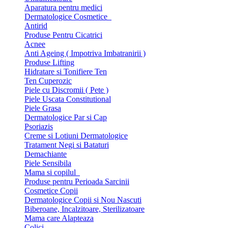
Aparatura pentru medici
Dermatologice Cosmetice
Antirid
Produse Pentru Cicatrici
Acnee
Anti Ageing ( Impotriva Imbatranirii )
Produse Lifting
Hidratare si Tonifiere Ten
Ten Cuperozic
Piele cu Discromii ( Pete )
Piele Uscata Constitutional
Piele Grasa
Dermatologice Par si Cap
Psoriazis
Creme si Lotiuni Dermatologice
Tratament Negi si Bataturi
Demachiante
Piele Sensibila
Mama si copilul
Produse pentru Perioada Sarcinii
Cosmetice Copii
Dermatologice Copii si Nou Nascuti
Biberoane, Incalzitoare, Sterilizatoare
Mama care Alapteaza
Colici