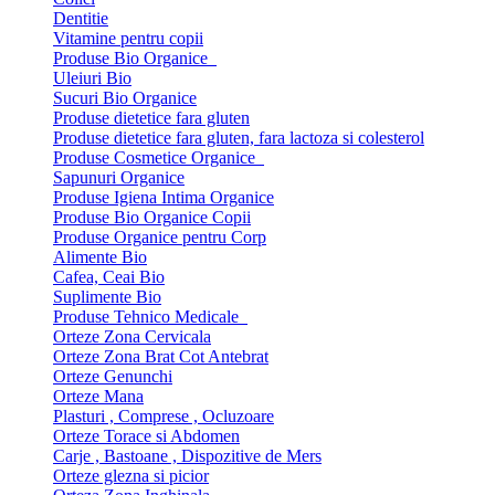
Dentitie
Vitamine pentru copii
Produse Bio Organice
Uleiuri Bio
Sucuri Bio Organice
Produse dietetice fara gluten
Produse dietetice fara gluten, fara lactoza si colesterol
Produse Cosmetice Organice
Sapunuri Organice
Produse Igiena Intima Organice
Produse Bio Organice Copii
Produse Organice pentru Corp
Alimente Bio
Cafea, Ceai Bio
Suplimente Bio
Produse Tehnico Medicale
Orteze Zona Cervicala
Orteze Zona Brat Cot Antebrat
Orteze Genunchi
Orteze Mana
Plasturi , Comprese , Ocluzoare
Orteze Torace si Abdomen
Carje , Bastoane , Dispozitive de Mers
Orteze glezna si picior