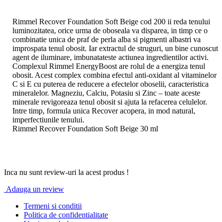
Rimmel Recover Foundation Soft Beige cod 200 ii reda tenului
luminozitatea, orice urma de oboseala va disparea, in timp ce o
combinatie unica de praf de perla alba si pigmenti albastri va
improspata tenul obosit. Iar extractul de struguri, un bine cunoscut
agent de iluminare, imbunatateste actiunea ingredientilor activi.
Complexul Rimmel EnergyBoost are rolul de a energiza tenul
obosit. Acest complex combina efectul anti-oxidant al vitaminelor
C si E cu puterea de reducere a efectelor oboselii, caracteristica
mineralelor. Magneziu, Calciu, Potasiu si Zinc – toate aceste
minerale revigoreaza tenul obosit si ajuta la refacerea celulelor.
Intre timp, formula unica Recover acopera, in mod natural,
imperfectiunile tenului.
Rimmel Recover Foundation Soft Beige 30 ml
Inca nu sunt review-uri la acest produs !
Adauga un review
Termeni si conditii
Politica de confidentialitate