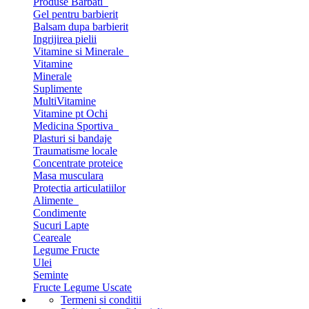
Produse Barbati
Gel pentru barbierit
Balsam dupa barbierit
Ingrijirea pielii
Vitamine si Minerale
Vitamine
Minerale
Suplimente
MultiVitamine
Vitamine pt Ochi
Medicina Sportiva
Plasturi si bandaje
Traumatisme locale
Concentrate proteice
Masa musculara
Protectia articulatiilor
Alimente
Condimente
Sucuri Lapte
Ceareale
Legume Fructe
Ulei
Seminte
Fructe Legume Uscate
Termeni si conditii