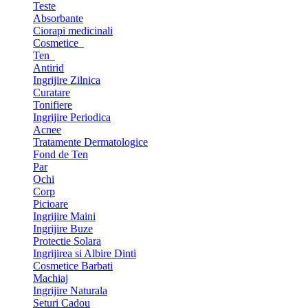
Teste
Absorbante
Ciorapi medicinali
Cosmetice
Ten
Antirid
Ingrijire Zilnica
Curatare
Tonifiere
Ingrijire Periodica
Acnee
Tratamente Dermatologice
Fond de Ten
Par
Ochi
Corp
Picioare
Ingrijire Maini
Ingrijire Buze
Protectie Solara
Ingrijirea si Albire Dinti
Cosmetice Barbati
Machiaj
Ingrijire Naturala
Seturi Cadou