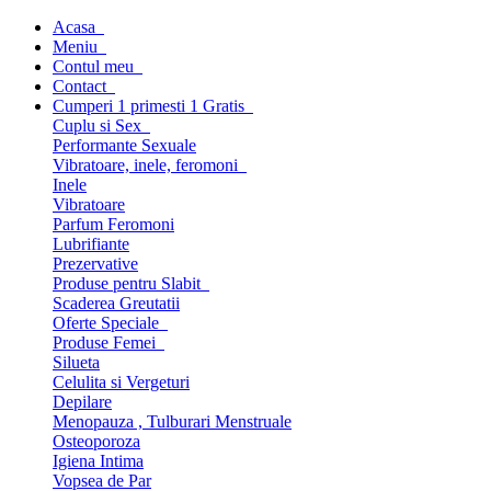
Acasa
Meniu
Contul meu
Contact
Cumperi 1 primesti 1 Gratis
Cuplu si Sex
Performante Sexuale
Vibratoare, inele, feromoni
Inele
Vibratoare
Parfum Feromoni
Lubrifiante
Prezervative
Produse pentru Slabit
Scaderea Greutatii
Oferte Speciale
Produse Femei
Silueta
Celulita si Vergeturi
Depilare
Menopauza , Tulburari Menstruale
Osteoporoza
Igiena Intima
Vopsea de Par