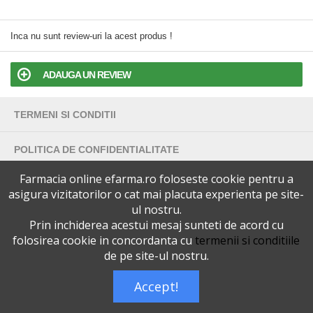
Inca nu sunt review-uri la acest produs !
ADAUGA UN REVIEW
TERMENI SI CONDITII
POLITICA DE CONFIDENTIALITATE
Farmacia online efarma.ro foloseste cookie pentru a
VERSIUNEA DESKTOP
asigura vizitatorilor o cat mai placuta experienta pe site-
ul nostru.
Telefoane eFarma:
0727515368
Prin inchiderea acestui mesaj sunteti de acord cu
Dreptul de autor © efarma.ro - Toate Drepturile Rezervate.
folosirea cookie in concordanta cu
termenii si conditiile
de pe site-ul nostru.
Accept!