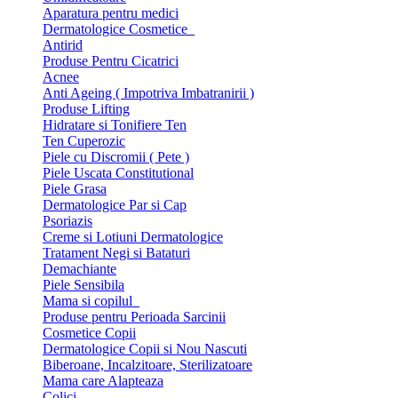
Aparatura pentru medici
Dermatologice Cosmetice
Antirid
Produse Pentru Cicatrici
Acnee
Anti Ageing ( Impotriva Imbatranirii )
Produse Lifting
Hidratare si Tonifiere Ten
Ten Cuperozic
Piele cu Discromii ( Pete )
Piele Uscata Constitutional
Piele Grasa
Dermatologice Par si Cap
Psoriazis
Creme si Lotiuni Dermatologice
Tratament Negi si Bataturi
Demachiante
Piele Sensibila
Mama si copilul
Produse pentru Perioada Sarcinii
Cosmetice Copii
Dermatologice Copii si Nou Nascuti
Biberoane, Incalzitoare, Sterilizatoare
Mama care Alapteaza
Colici