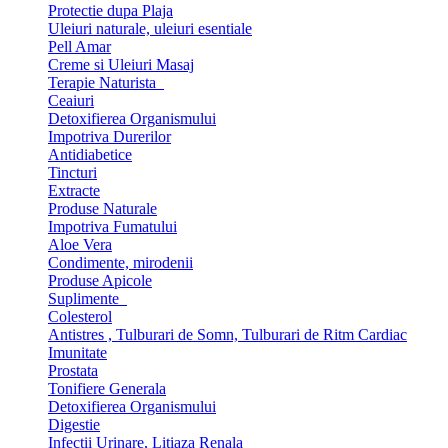
Protectie dupa Plaja
Uleiuri naturale, uleiuri esentiale
Pell Amar
Creme si Uleiuri Masaj
Terapie Naturista
Ceaiuri
Detoxifierea Organismului
Impotriva Durerilor
Antidiabetice
Tincturi
Extracte
Produse Naturale
Impotriva Fumatului
Aloe Vera
Condimente, mirodenii
Produse Apicole
Suplimente
Colesterol
Antistres , Tulburari de Somn, Tulburari de Ritm Cardiac
Imunitate
Prostata
Tonifiere Generala
Detoxifierea Organismului
Digestie
Infectii Urinare, Litiaza Renala