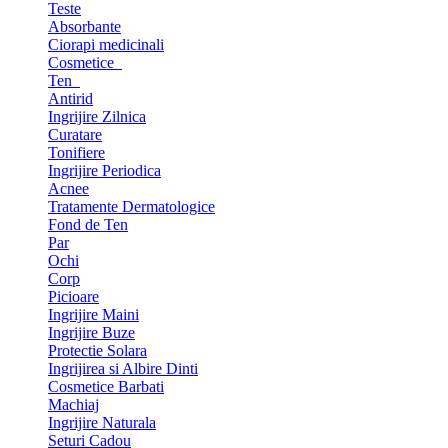
Teste
Absorbante
Ciorapi medicinali
Cosmetice
Ten
Antirid
Ingrijire Zilnica
Curatare
Tonifiere
Ingrijire Periodica
Acnee
Tratamente Dermatologice
Fond de Ten
Par
Ochi
Corp
Picioare
Ingrijire Maini
Ingrijire Buze
Protectie Solara
Ingrijirea si Albire Dinti
Cosmetice Barbati
Machiaj
Ingrijire Naturala
Seturi Cadou