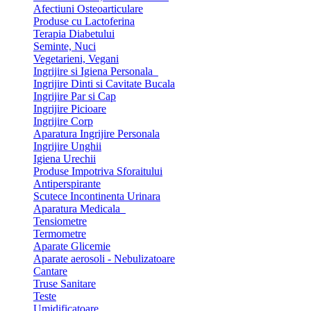
Afectiuni Osteoarticulare
Produse cu Lactoferina
Terapia Diabetului
Seminte, Nuci
Vegetarieni, Vegani
Ingrijire si Igiena Personala
Ingrijire Dinti si Cavitate Bucala
Ingrijire Par si Cap
Ingrijire Picioare
Ingrijire Corp
Aparatura Ingrijire Personala
Ingrijire Unghii
Igiena Urechii
Produse Impotriva Sforaitului
Antiperspirante
Scutece Incontinenta Urinara
Aparatura Medicala
Tensiometre
Termometre
Aparate Glicemie
Aparate aerosoli - Nebulizatoare
Cantare
Truse Sanitare
Teste
Umidificatoare