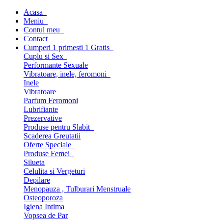
Acasa
Meniu
Contul meu
Contact
Cumperi 1 primesti 1 Gratis
Cuplu si Sex
Performante Sexuale
Vibratoare, inele, feromoni
Inele
Vibratoare
Parfum Feromoni
Lubrifiante
Prezervative
Produse pentru Slabit
Scaderea Greutatii
Oferte Speciale
Produse Femei
Silueta
Celulita si Vergeturi
Depilare
Menopauza , Tulburari Menstruale
Osteoporoza
Igiena Intima
Vopsea de Par