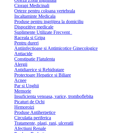
Orteza Zona Inghinala
Ciorapi Medicinali
Orteze pentru coloana vertebrala
Incaltaminte Medicala
Produse pentru ingrijirea la domiciliu
Dispozitive medicale
Suplimente Utilizate Frecvent
Raceala si Gripa
Pentru dureri
Antiinfectioase si Antimicotice Ginecologice
Antiacide
Constipatie Flatulenta
Alergii
Antidiareice si Rehidratare
Protectoare Hepatice si Biliare
Acnee
Par si Unghii
Memorie
Insuficienta venoasa, varice, tromboflebita
Picaturi de Ochi
Hemoroizi
Produse Antiherpetice
Circulatia periferica
Tratamente, plagi, rani, ulceratii
Afectiuni Renale