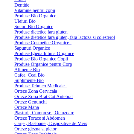
Dentitie
Vitamine pentru copii
Produse Bio Organice
Uleiuri Bio
Sucuri Bio Organice
Produse dietetice fara gluten
Produse dietetice fara gluten, fara lactoza si colesterol
Produse Cosmetice Organice
Sapunuri Organice
Produse Igiena Intima Organice
Produse Bio Organice Copii
Produse Organice pentru Corp
Alimente Bio
Cafea, Ceai Bio
Suplimente Bio
Produse Tehnico Medicale
Orteze Zona Cervicala
Orteze Zona Brat Cot Antebrat
Orteze Genunchi
Orteze Mana
Plasturi , Comprese , Ocluzoare
Orteze Torace si Abdomen
Carje , Bastoane , Dispozitive de Mers
Orteze glezna si picior