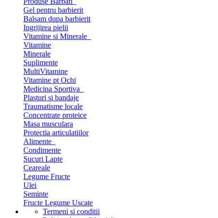
Produse Barbati
Gel pentru barbierit
Balsam dupa barbierit
Ingrijirea pielii
Vitamine si Minerale
Vitamine
Minerale
Suplimente
MultiVitamine
Vitamine pt Ochi
Medicina Sportiva
Plasturi si bandaje
Traumatisme locale
Concentrate proteice
Masa musculara
Protectia articulatiilor
Alimente
Condimente
Sucuri Lapte
Ceareale
Legume Fructe
Ulei
Seminte
Fructe Legume Uscate
Termeni si conditii