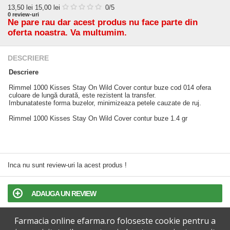
13,50
lei
15,00 lei
0
/5
0
review-uri
Ne pare rau dar acest produs nu face parte din
oferta noastra. Va multumim.
DESCRIERE
Descriere
Rimmel 1000 Kisses Stay On Wild Cover contur buze cod 014 ofera
culoare de lungă durată, este rezistent la transfer.
Imbunatateste forma buzelor, minimizeaza petele cauzate de ruj.
Rimmel 1000 Kisses Stay On Wild Cover contur buze 1.4 gr
Inca nu sunt review-uri la acest produs !
ADAUGA UN REVIEW
Farmacia online efarma.ro foloseste cookie pentru a
TERMENI SI CONDITII