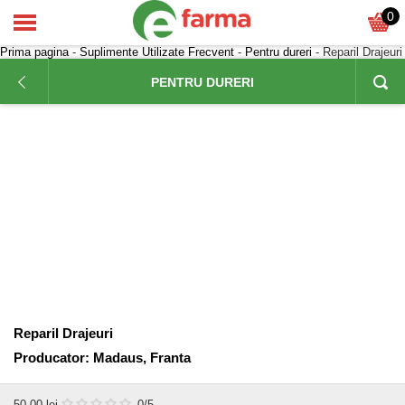
0
Prima pagina
-
Suplimente Utilizate Frecvent
-
Pentru dureri
- Reparil Drajeuri
PENTRU DURERI
Reparil Drajeuri
Producator:
Madaus, Franta
50,00
lei
0
/5