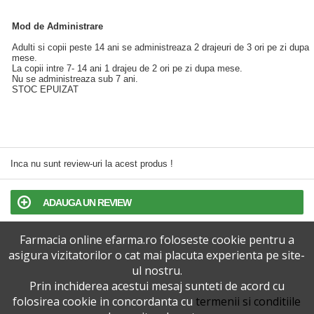
Mod de Administrare
Adulti si copii peste 14 ani se administreaza 2 drajeuri de 3 ori pe zi dupa
mese.
La copii intre 7- 14 ani 1 drajeu de 2 ori pe zi dupa mese.
Nu se administreaza sub 7 ani.
STOC EPUIZAT
Inca nu sunt review-uri la acest produs !
ADAUGA UN REVIEW
Farmacia online efarma.ro foloseste cookie pentru a
TERMENI SI CONDITII
asigura vizitatorilor o cat mai placuta experienta pe site-
ul nostru.
POLITICA DE CONFIDENTIALITATE
Prin inchiderea acestui mesaj sunteti de acord cu
folosirea cookie in concordanta cu
termenii si conditiile
VERSIUNEA DESKTOP