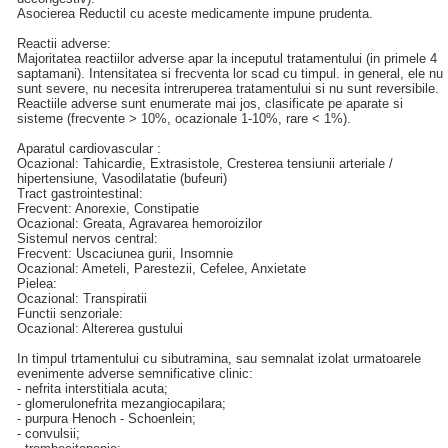
Asocierea Reductil cu aceste medicamente impune prudenta.
Reactii adverse:
Majoritatea reactiilor adverse apar la inceputul tratamentului (in primele 4
saptamani). Intensitatea si frecventa lor scad cu timpul. in general, ele nu
sunt severe, nu necesita intreruperea tratamentului si nu sunt reversibile.
Reactiile adverse sunt enumerate mai jos, clasificate pe aparate si
sisteme (frecvente > 10%, ocazionale 1-10%, rare < 1%).
Aparatul cardiovascular :
Ocazional: Tahicardie, Extrasistole, Cresterea tensiunii arteriale /
hipertensiune, Vasodilatatie (bufeuri)
Tract gastrointestinal:
Frecvent: Anorexie, Constipatie
Ocazional: Greata, Agravarea hemoroizilor
Sistemul nervos central:
Frecvent: Uscaciunea gurii, Insomnie
Ocazional: Ameteli, Parestezii, Cefelee, Anxietate
Pielea:
Ocazional: Transpiratii
Functii senzoriale:
Ocazional: Altererea gustului
In timpul trtamentului cu sibutramina, sau semnalat izolat urmatoarele
evenimente adverse semnificative clinic:
- nefrita interstitiala acuta;
- glomerulonefrita mezangiocapilara;
- purpura Henoch - Schoenlein;
- convulsii;