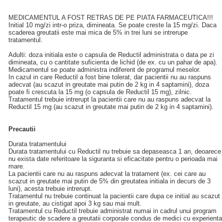
MEDICAMENTUL A FOST RETRAS DE PE PIATA FARMACEUTICA!!!
Initial 10 mg/zi intr-o priza, dimineata. Se poate creste la 15 mg/zi. Daca
scaderea greutatii este mai mica de 5% in trei luni se intrerupe
tratamentul.
Adulti: doza initiala este o capsula de Reductil administrata o data pe zi
dimineata, cu o cantitate suficienta de lichid (de ex. cu un pahar de apa).
Medicamentul se poate administra indiferent de programul meselor.
In cazul in care Reductil a fost bine tolerat, dar pacientii nu au raspuns
adecvat (au scazut in greutate mai putin de 2 kg in 4 saptamini), doza
poate fi crescuta la 15 mg (o capsula de Reductil 15 mg), zilnic.
Tratamentul trebuie intrerupt la pacientii care nu au raspuns adecvat la
Reductil 15 mg (au scazut in greutate mai putin de 2 kg in 4 saptamini).
Precautii
Durata tratamentului
Durata tratamentului cu Reductil nu trebuie sa depaseasca 1 an, deoarece
nu exista date referitoare la siguranta si eficacitate pentru o perioada mai
mare.
La pacientii care nu au raspuns adecvat la tratament (ex. cei care au
scazut in greutate mai putin de 5% din greutatea initiala in decurs de 3
luni), acesta trebuie intrerupt.
Tratamentul nu trebuie continuat la pacientii care dupa ce initial au scazut
in greutate, au cistigat apoi 3 kg sau mai mult.
Tratamentul cu Reductil trebuie administrat numai in cadrul unui program
terapeutic de scadere a greutatii corporale condus de medici cu experienta