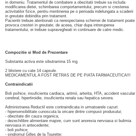
in domeniu. Tratamentul de combatere a obezitatii trebuie sa includa
modificarea dietei, schimbarea comportamentului, precum si cresterea
activitatilor fizice, pentru mentinerea pe o perioada indelungata a scaderii
in greutate dobindita prin tratament.
Pacientii trebuie atentionati ca nerespectarea schemei de tratament poate
provoca cresteri in greutate; de aceea, chiar dupa intreruperea
tratamentului, ei trebuie supravegheati in continuare de catre medic.
Compozitie si Mod de Prezentare
Substanta activa este sibutramina 15 mg.
2 blistere cu cate 14 capsule.
MEDICAMENTUL A FOST RETRAS DE PE PIATA FARMACEUTICA!!!
Contraindicatii
Boli psihice, insuficienta cardiaca, aritmii, arterita, HTA, accident vascular
cerebral, hipertiroidie, insuficienta renala sau hepatica severa.
Administrarea Reductil este contraindicata in urmatoarele cazuri:
- hipersensibilitate cunoscuta la oricare dintre compusii produsului;
- obezitate din cauza organica;
- dezechilibre alimentare majore, cum sunt anorexia nervoasa si bulimia
nervoasa in antecedente;
- boli psihice;
- sindromul Gilles de la Tourette;