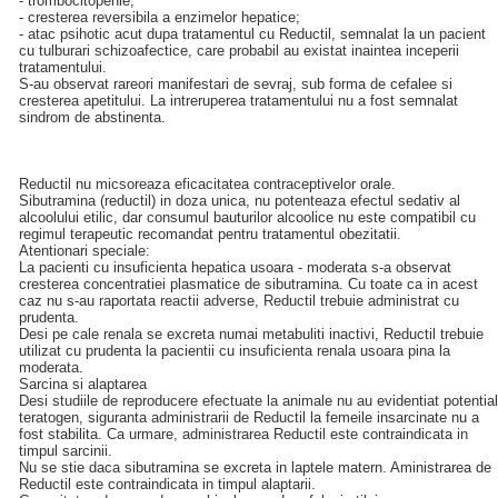
- trombocitopenie;
- cresterea reversibila a enzimelor hepatice;
- atac psihotic acut dupa tratamentul cu Reductil, semnalat la un pacient
cu tulburari schizoafectice, care probabil au existat inaintea inceperii
tratamentului.
S-au observat rareori manifestari de sevraj, sub forma de cefalee si
cresterea apetitului. La intreruperea tratamentului nu a fost semnalat
sindrom de abstinenta.
Reductil nu micsoreaza eficacitatea contraceptivelor orale.
Sibutramina (reductil) in doza unica, nu potenteaza efectul sedativ al
alcoolului etilic, dar consumul bauturilor alcoolice nu este compatibil cu
regimul terapeutic recomandat pentru tratamentul obezitatii.
Atentionari speciale:
La pacienti cu insuficienta hepatica usoara - moderata s-a observat
cresterea concentratiei plasmatice de sibutramina. Cu toate ca in acest
caz nu s-au raportata reactii adverse, Reductil trebuie administrat cu
prudenta.
Desi pe cale renala se excreta numai metabuliti inactivi, Reductil trebuie
utilizat cu prudenta la pacientii cu insuficienta renala usoara pina la
moderata.
Sarcina si alaptarea
Desi studiile de reproducere efectuate la animale nu au evidentiat potential
teratogen, siguranta administrarii de Reductil la femeile insarcinate nu a
fost stabilita. Ca urmare, administrarea Reductil este contraindicata in
timpul sarcinii.
Nu se stie daca sibutramina se excreta in laptele matern. Aministrarea de
Reductil este contraindicata in timpul alaptarii.