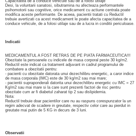
Capacitatea de a conduce vehicule sau de a folosi utilaje
Desi, la voluntarii sanatosi, sibutramina nu afecteaza performantele
psihomotorii sau cognitive, orice medicament cu actiune centrala poate
modifica aceste performante. De aceea, pacientii tratati cu Reductil
trebuie avertizati ca acest medicament le poate afecta capacitatea de a
conduce vehicule, de a folosi utilaje sau de a lucra in conditii periculoase.
Indicatii
MEDICAMENTUL A FOST RETRAS DE PE PIATA FARMACEUTICA!!!
Obezitate la persoanele cu indicele de masa corporal peste 30 kg/m2.
Reductil este indicat ca tratament adjuvant in cadrul programului de
combatere a obezitatii pentru:
- pacienti cu obezitate datorata unui dezechilibru energetic, a caror indice
de masa corporala (IMC) este de 30 kg/m2 sau mai mare;
- pacientii supraponderali datorita unui dezechilibru energetic cu IMC = 27
Kg/m2 sau mai mare si la care sunt prezenti factori de risc pentru
obezitate cum ar fi diabetul zaharat tip 2 sau dislipidemia.
Nota:
Reductil trebuie doar pacientilor care nu au raspuns corespunzator la un
regim adecvat de scadere in greutate, respectiv celor care au pierdut in
greutate mai putin de 5 KG in decurs de 3 luni.
Observatii