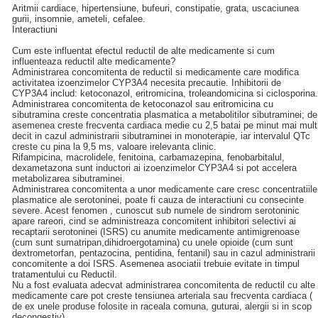
Aritmii cardiace, hipertensiune, bufeuri, constipatie, grata, uscaciunea
gurii, insomnie, ameteli, cefalee.
Interactiuni
Cum este influentat efectul reductil de alte medicamente si cum
influenteaza reductil alte medicamente?
Administrarea concomitenta de reductil si medicamente care modifica
activitatea izoenzimelor CYP3A4 necesita precautie. Inhibitorii de
CYP3A4 includ: ketoconazol, eritromicina, troleandomicina si ciclosporina.
Administrarea concomitenta de ketoconazol sau eritromicina cu
sibutramina creste concentratia plasmatica a metabolitilor sibutraminei; de
asemenea creste frecventa cardiaca medie cu 2,5 batai pe minut mai mult
decit in cazul administrarii sibutraminei in monoterapie, iar intervalul QTc
creste cu pina la 9,5 ms, valoare irelevanta clinic.
Rifampicina, macrolidele, fenitoina, carbamazepina, fenobarbitalul,
dexametazona sunt inductori ai izoenzimelor CYP3A4 si pot accelera
metabolizarea sibutraminei.
Administrarea concomitenta a unor medicamente care cresc concentratiile
plasmatice ale serotoninei, poate fi cauza de interactiuni cu consecinte
severe. Acest fenomen , cunoscut sub numele de sindrom serotoninic
apare rareori, cind se administreaza concomitent inhibitori selectivi ai
recaptarii serotoninei (ISRS) cu anumite medicamente antimigrenoase
(cum sunt sumatripan,dihidroergotamina) cu unele opioide (cum sunt
dextrometorfan, pentazocina, pentidina, fentanil) sau in cazul administrarii
concomitente a doi ISRS. Asemenea asociatii trebuie evitate in timpul
tratamentului cu Reductil.
Nu a fost evaluata adecvat administrarea concomitenta de reductil cu alte
medicamente care pot creste tensiunea arteriala sau frecventa cardiaca (
de ex unele produse folosite in raceala comuna, guturai, alergii si in scop
decongestiv).