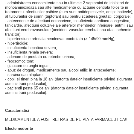
- administrarea concomitenta sau in ultimele 2 saptamini de inhibitori de
monoaminoxidaza sau alte medicamente cu actiune centrala folosite in
tratamentul afectiunilor psihice (cum sunt antidepresivele, antipsihoticele),
al tulburarilor de somn (triptofan) sau pentru scaderea greutatii corporale;
- antecedente de afectiuni coronariene, insuficienta cardiaca congestiva,
tahicardie, afectiuni ocluzive ale arterelor membrelor inferioare, aritmii sau
afectiuni cerebrovasculare (accident vascular cerebral sau atac ischemic
tranzitor);
- hipertensiune arteriala neadecvat controlata (> 145/90 mmHg);
- hipertiroidie;
- insuficienta hepatica severa;
- insuficienta renala severa;
- adenom de prostata cu retentie urinara;
- feocromocitom;
- glaucom cu unghi ingust;
- abuz de droguri, medicamente sau alcool etilic in antecedente;
- sarcina sau alaptare;
- copii si tineri pina la 18 ani (datorita datelor insuficiente privind siguranta
administrarii produsului);
- pacientii peste 65 de ani (datorita datelor insuficiente privind siguranta
administrarii produsului).
Caracteristici
MEDICAMENTUL A FOST RETRAS DE PE PIATA FARMACEUTICA!!!
Efecte nedorite