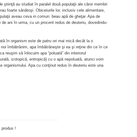
e ştiinţă au studiat în paralel două populaţii ale căror membri
au foarte sănătoşi. Obiceiurile lor, inclusiv cele alimentare,
populaţii aveau ceva in comun: beau apă de gheţar. Apa de
ii de ani în urma, cu un procent redus de deuteriu, dovedindu-
lvată în organism este de patru ori mai mică decât la o
noi îmbătrânim, apa îmbătrâneşte şi ea şi reţine din ce în ce
a reuşim să înlocuim apa “poluată” din interiorul
turală, izotopică, entropică) cu o apă nepoluată, atunci vom
ţe organismului. Apa cu conţinut redus în deuteriu este una
Adauga comentariu
 produs !