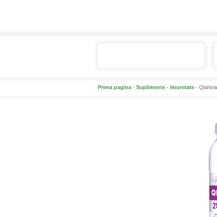
Catalogul de produse
Prima pagina
-
Suplimente
-
Imunitate
- Qlarivia