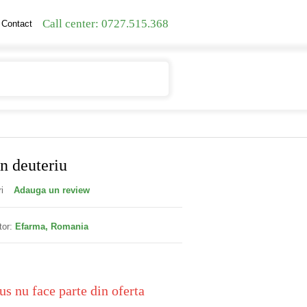
Call center: 0727.515.368
Contact
Contul meu
Cosul meu
in deuteriu
i
Adauga un review
tor:
Efarma, Romania
us nu face parte din oferta