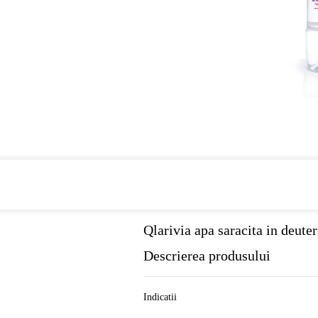
Cumpara de minim 299 lei
din farmaci
Qlarivia apa saracita in deuter
Descrierea produsului
Indicatii