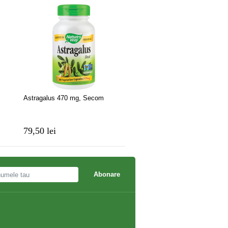
Astragalus 470 mg, Secom
Extract Rasina Mumie x 30
tablete
79,50 lei
32,25 lei
36,25 lei
Abonare