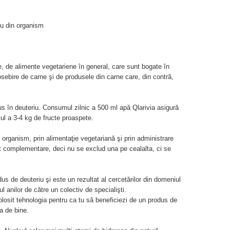
u din organism
, de alimente vegetariene în general, care sunt bogate în
osebire de carne şi de produsele din carne care, din contră,
s în deuteriu. Consumul zilnic a 500 ml apă Qlarivia asigură
ul a 3-4 kg de fructe proaspete.
 organism, prin alimentaţie vegetariană şi prin administrare
t complementare, deci nu se exclud una pe cealalta, ci se
us de deuteriu şi este un rezultat al cercetărilor din domeniul
l anilor de către un colectiv de specialişti.
folosit tehnologia pentru ca tu să beneficiezi de un produs de
ea de bine.