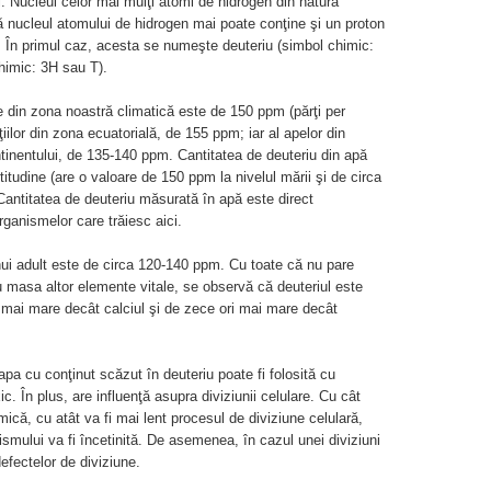
ui. Nucleul celor mai mulţi atomi de hidrogen din natură
ă nucleul atomului de hidrogen mai poate conţine şi un proton
i. În primul caz, acesta se numeşte deuteriu (simbol chimic:
chimic: 3H sau T).
le din zona noastră climatică este de 150 ppm (părţi per
ţiilor din zona ecuatorială, de 155 ppm; iar al apelor din
ntinentului, de 135-140 ppm. Cantitatea de deuteriu din apă
ltitudine (are o valoare de 150 ppm la nivelul mării şi de circa
Cantitatea de deuteriu măsurată în apă este direct
rganismelor care trăiesc aici.
nui adult este de circa 120-140 ppm. Cu toate că nu pare
masa altor elemente vitale, se observă că deuteriul este
i mai mare decât calciul şi de zece ori mai mare decât
a cu conţinut scăzut în deuteriu poate fi folosită cu
ic. În plus, are influenţă asupra diviziunii celulare. Cu cât
ică, cu atât va fi mai lent procesul de diviziune celulară,
mului va fi încetinită. De asemenea, în cazul unei diviziuni
defectelor de diviziune.