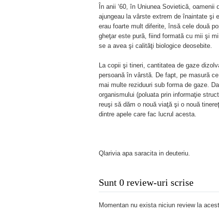
În anii ‘60, în Uniunea Sovietică, oamenii d
ajungeau la vârste extrem de înaintate şi er
erau foarte mult diferite, însă cele două 
gheţar este pură, fiind formată cu mii şi m
se a avea şi calităţi biologice deosebite.
La copii şi tineri, cantitatea de gaze dizo
persoană în vârstă. De fapt, pe masură ce 
mai multe reziduuri sub forma de gaze. Dac
organismului (poluata prin informaţie struc
reuşi să dăm o nouă viaţă şi o nouă tinere
dintre apele care fac lucrul acesta.
Qlarivia apa saracita in deuteriu.
Sunt 0 review-uri scrise
Momentan nu exista niciun review la acest