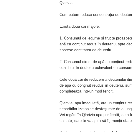
Qlarivia:
Cum putem reduce concentraţia de deuteri
Există două căi majore:
1. Consumul de legume şi fructe proaspete
apă cu conţinut redus în deuteriu, spre de
sporesc cantitatea de deuteriu.
2. Consumul direct de apă cu conţinut redu
echilibrul în deuteriu echivalent cu consum
Cele două căi de reducere a deuteriului din
de apă cu conţinut reudus în deuteriu, sun
completeaza într-un mod fericit.
Qlarivia, apa imaculată, are un conţinut red
separărilor izotopice desfaşurate de-a lungu
Vei regăsi în Qlarivia apa purificată, ce a 
calitate, care te va ajuta să îţi menţii star