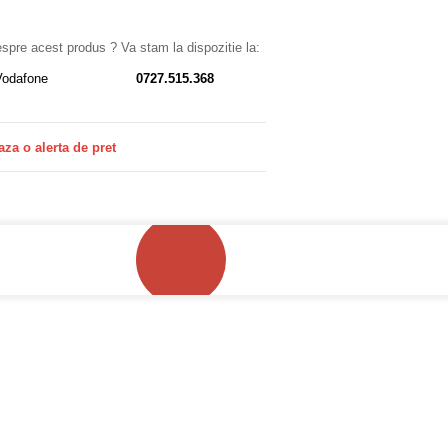
despre acest produs ? Va stam la dispozitie la:
Vodafone
0727.515.368
aza o alerta de pret