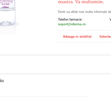
noastra. Va multumim.
Doriti sa aflati mai multe informatii 
Telefon farmacie :
suport@efarma.ro
Adauga in wishlist
Selecte
a online eFarma si beneficiezi de transport gratuit!
iu