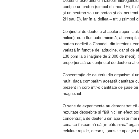
Deuteriul este unul din izotopii hidrogenul
conţine un proton (simbol chimic: 1H), îns
şi un neutron sau un proton şi doi neutron
2H sau D), iar în al doilea – tritiu (simbol 
Conţinutul de deuteriu al apelor superficia
milion), cu o fluctuaţie minimă; al precipita
partea nordică a Canadei, din interiorul co
variază în funcţie de latitudine, dar şi de a
130 ppm la o înălţime de 2.000 de metri). 
proporţională cu conţinutul de deuteriu al o
Concentraţia de deuteriu din organismul u
mult, dacă comparăm această cantitate cu 
prezent în corp într-o cantitate de şase or
magneziul.
O serie de experimente au demonstrat că ap
rezultate deosebite şi fără nici un efect tox
concentraţia de deuteriu din apă este mai m
ceea ce înseamnă că „îmbătrânirea” organis
celulare rapide, cresc şi şansele apariţiei 