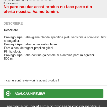
0
review-uri
Ne pare rau dar acest produs nu face parte din
oferta noastra. Va multumim.
DESCRIERE
Descriere
Provegol Apa Bebe-igiena blanda specifica pielii sensibile a nou-nascutilor
si sugarilor.
Provegol Apa Bebe nu necesita clatire.
Fara alcool,detergent,propilen glicol.
PH fiziologic.
Provegol Apa Bebe contine galbenele si alantoina,parfum agreabil.
500 ml.
Inca nu sunt review-uri la acest produs !
ADAUGA UN REVIEW
Farmacia online efarma.ro foloseste cookie pentru a