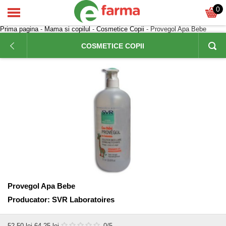
0
Prima pagina
-
Mama si copilul
-
Cosmetice Copii
- Provegol Apa Bebe
COSMETICE COPII
Provegol Apa Bebe
Producator:
SVR Laboratoires
52,50
lei
64,25 lei
0
/5