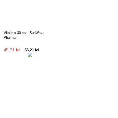
Vitalin x 30 cps, SunWave
Pharma
49,71 lei
56,21 lei
Sensitelial Crema Golden Tint
SPF 50+ x 40 ml