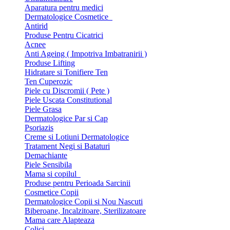
Aparatura pentru medici
Dermatologice Cosmetice
Antirid
Produse Pentru Cicatrici
Acnee
Anti Ageing ( Impotriva Imbatranirii )
Produse Lifting
Hidratare si Tonifiere Ten
Ten Cuperozic
Piele cu Discromii ( Pete )
Piele Uscata Constitutional
Piele Grasa
Dermatologice Par si Cap
Psoriazis
Creme si Lotiuni Dermatologice
Tratament Negi si Bataturi
Demachiante
Piele Sensibila
Mama si copilul
Produse pentru Perioada Sarcinii
Cosmetice Copii
Dermatologice Copii si Nou Nascuti
Biberoane, Incalzitoare, Sterilizatoare
Mama care Alapteaza
Colici