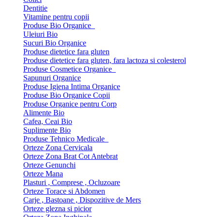
Dentitie
Vitamine pentru copii
Produse Bio Organice
Uleiuri Bio
Sucuri Bio Organice
Produse dietetice fara gluten
Produse dietetice fara gluten, fara lactoza si colesterol
Produse Cosmetice Organice
Sapunuri Organice
Produse Igiena Intima Organice
Produse Bio Organice Copii
Produse Organice pentru Corp
Alimente Bio
Cafea, Ceai Bio
Suplimente Bio
Produse Tehnico Medicale
Orteze Zona Cervicala
Orteze Zona Brat Cot Antebrat
Orteze Genunchi
Orteze Mana
Plasturi , Comprese , Ocluzoare
Orteze Torace si Abdomen
Carje , Bastoane , Dispozitive de Mers
Orteze glezna si picior