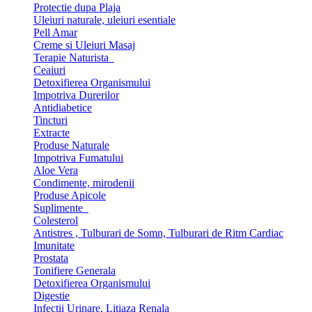
Protectie dupa Plaja
Uleiuri naturale, uleiuri esentiale
Pell Amar
Creme si Uleiuri Masaj
Terapie Naturista
Ceaiuri
Detoxifierea Organismului
Impotriva Durerilor
Antidiabetice
Tincturi
Extracte
Produse Naturale
Impotriva Fumatului
Aloe Vera
Condimente, mirodenii
Produse Apicole
Suplimente
Colesterol
Antistres , Tulburari de Somn, Tulburari de Ritm Cardiac
Imunitate
Prostata
Tonifiere Generala
Detoxifierea Organismului
Digestie
Infectii Urinare, Litiaza Renala