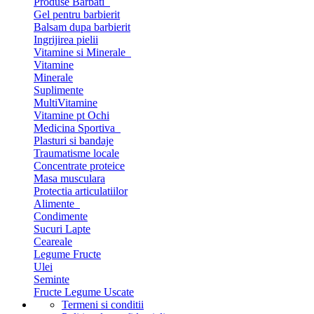
Produse Barbati
Gel pentru barbierit
Balsam dupa barbierit
Ingrijirea pielii
Vitamine si Minerale
Vitamine
Minerale
Suplimente
MultiVitamine
Vitamine pt Ochi
Medicina Sportiva
Plasturi si bandaje
Traumatisme locale
Concentrate proteice
Masa musculara
Protectia articulatiilor
Alimente
Condimente
Sucuri Lapte
Ceareale
Legume Fructe
Ulei
Seminte
Fructe Legume Uscate
Termeni si conditii