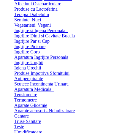
Afectiuni Osteoarticulare
Produse cu Lactoferina
Terapia Diabetului
Seminte, Nuci
Vegetarieni, Vegani
Ingrijire si Igiena Personala
Ingrijire Dinti si Cavitate Bucala
Ingrijire Par si Cap
Ingrijire Picioare
Ingrijire Corp
Aparatura Ingrijire Personala
Ingrijire Unghii
Igiena Urechii
Produse Impotriva Sforaitului
Antiperspirante
Scutece Incontinenta Urinara
Aparatura Medicala
Tensiometre
Termometre
Aparate Glicemie
Aparate aerosoli - Nebulizatoare
Cantare
Truse Sanitare
Teste
Umidificatoare