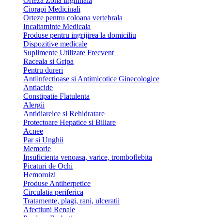
Orteza Zona Inghinala
Ciorapi Medicinali
Orteze pentru coloana vertebrala
Incaltaminte Medicala
Produse pentru ingrijirea la domiciliu
Dispozitive medicale
Suplimente Utilizate Frecvent
Raceala si Gripa
Pentru dureri
Antiinfectioase si Antimicotice Ginecologice
Antiacide
Constipatie Flatulenta
Alergii
Antidiareice si Rehidratare
Protectoare Hepatice si Biliare
Acnee
Par si Unghii
Memorie
Insuficienta venoasa, varice, tromboflebita
Picaturi de Ochi
Hemoroizi
Produse Antiherpetice
Circulatia periferica
Tratamente, plagi, rani, ulceratii
Afectiuni Renale