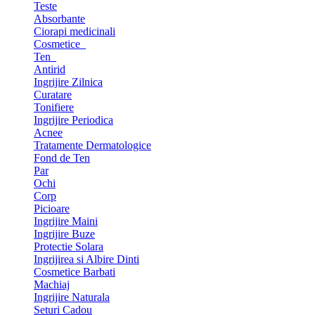
Teste
Absorbante
Ciorapi medicinali
Cosmetice
Ten
Antirid
Ingrijire Zilnica
Curatare
Tonifiere
Ingrijire Periodica
Acnee
Tratamente Dermatologice
Fond de Ten
Par
Ochi
Corp
Picioare
Ingrijire Maini
Ingrijire Buze
Protectie Solara
Ingrijirea si Albire Dinti
Cosmetice Barbati
Machiaj
Ingrijire Naturala
Seturi Cadou