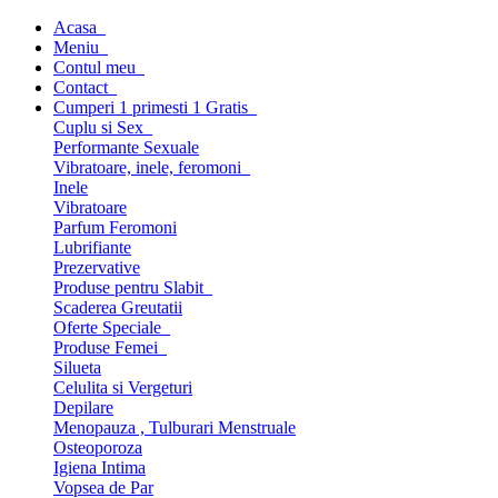
Acasa
Meniu
Contul meu
Contact
Cumperi 1 primesti 1 Gratis
Cuplu si Sex
Performante Sexuale
Vibratoare, inele, feromoni
Inele
Vibratoare
Parfum Feromoni
Lubrifiante
Prezervative
Produse pentru Slabit
Scaderea Greutatii
Oferte Speciale
Produse Femei
Silueta
Celulita si Vergeturi
Depilare
Menopauza , Tulburari Menstruale
Osteoporoza
Igiena Intima
Vopsea de Par