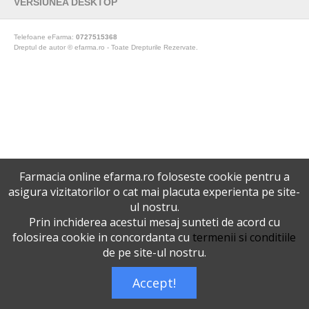
VERSIUNEA DESKTOP
Telefoane eFarma:
0727515368
Dreptul de autor © efarma.ro - Toate Drepturile Rezervate.
Farmacia online efarma.ro foloseste cookie pentru a
asigura vizitatorilor o cat mai placuta experienta pe site-
ul nostru.
Prin inchiderea acestui mesaj sunteti de acord cu
folosirea cookie in concordanta cu
termenii si conditiile
de pe site-ul nostru.
Accept!