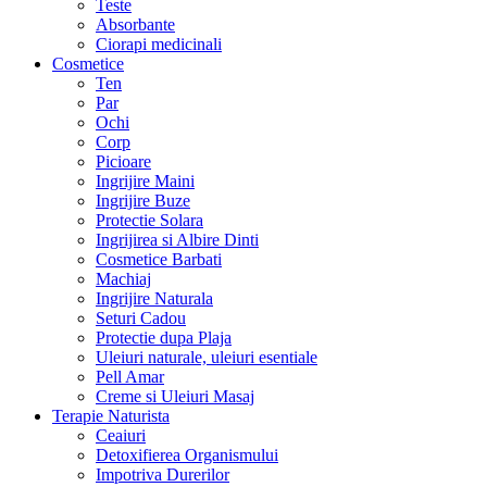
Teste
Absorbante
Ciorapi medicinali
Cosmetice
Ten
Par
Ochi
Corp
Picioare
Ingrijire Maini
Ingrijire Buze
Protectie Solara
Ingrijirea si Albire Dinti
Cosmetice Barbati
Machiaj
Ingrijire Naturala
Seturi Cadou
Protectie dupa Plaja
Uleiuri naturale, uleiuri esentiale
Pell Amar
Creme si Uleiuri Masaj
Terapie Naturista
Ceaiuri
Detoxifierea Organismului
Impotriva Durerilor