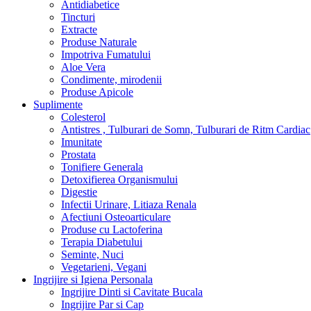
Antidiabetice
Tincturi
Extracte
Produse Naturale
Impotriva Fumatului
Aloe Vera
Condimente, mirodenii
Produse Apicole
Suplimente
Colesterol
Antistres , Tulburari de Somn, Tulburari de Ritm Cardiac
Imunitate
Prostata
Tonifiere Generala
Detoxifierea Organismului
Digestie
Infectii Urinare, Litiaza Renala
Afectiuni Osteoarticulare
Produse cu Lactoferina
Terapia Diabetului
Seminte, Nuci
Vegetarieni, Vegani
Ingrijire si Igiena Personala
Ingrijire Dinti si Cavitate Bucala
Ingrijire Par si Cap