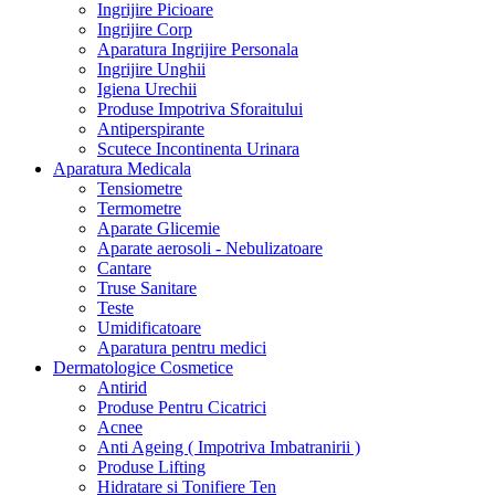
Ingrijire Picioare
Ingrijire Corp
Aparatura Ingrijire Personala
Ingrijire Unghii
Igiena Urechii
Produse Impotriva Sforaitului
Antiperspirante
Scutece Incontinenta Urinara
Aparatura Medicala
Tensiometre
Termometre
Aparate Glicemie
Aparate aerosoli - Nebulizatoare
Cantare
Truse Sanitare
Teste
Umidificatoare
Aparatura pentru medici
Dermatologice Cosmetice
Antirid
Produse Pentru Cicatrici
Acnee
Anti Ageing ( Impotriva Imbatranirii )
Produse Lifting
Hidratare si Tonifiere Ten