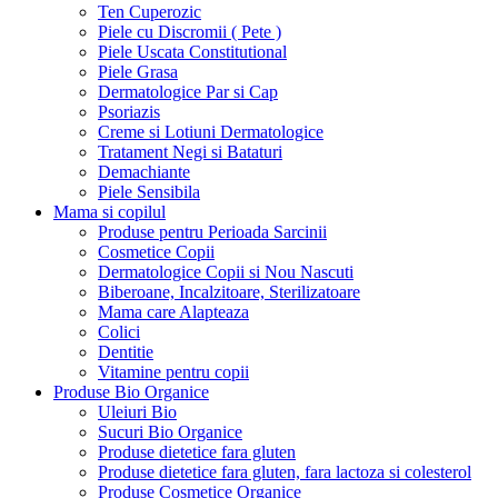
Ten Cuperozic
Piele cu Discromii ( Pete )
Piele Uscata Constitutional
Piele Grasa
Dermatologice Par si Cap
Psoriazis
Creme si Lotiuni Dermatologice
Tratament Negi si Bataturi
Demachiante
Piele Sensibila
Mama si copilul
Produse pentru Perioada Sarcinii
Cosmetice Copii
Dermatologice Copii si Nou Nascuti
Biberoane, Incalzitoare, Sterilizatoare
Mama care Alapteaza
Colici
Dentitie
Vitamine pentru copii
Produse Bio Organice
Uleiuri Bio
Sucuri Bio Organice
Produse dietetice fara gluten
Produse dietetice fara gluten, fara lactoza si colesterol
Produse Cosmetice Organice