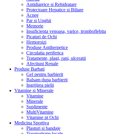
Antidiareice si Rehidratare
Protectoare Hepatice si Biliare
Acnee
Par si Unghii
Memorie
Insuficienta venoasa, varice, tromboflebita
Picaturi de Ochi
Hemoroizi
Produse Antiherpetice
Circulatia periferica
Tratamente, plagi, rani, ulceratii
Afectiuni Renale
Produse Barbati
Gel pentru barbierit
Balsam dupa barbierit
Ingrijirea pielii
Vitamine si Minerale
Vitamine
Minerale
Suplimente
MultiVitamine
Vitamine pt Ochi
Medicina Sportiva
Plasturi si bandaje
Traumatisme locale