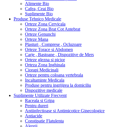
Alimente Bio
Cafea, Ceai Bio
Suplimente Bio
Produse Tehnico Medicale
Orteze Zona Cervicala
Orteze Zona Brat Cot Antebrat
Orteze Genunchi
Orteze Mana
Plasturi , Comprese , Ocluzoare
Orteze Torace si Abdomen
Carje , Bastoane , Dispozitive de Mers
Orteze glezna si picior
Orteza Zona Inghinala
Ciorapi Medicinali
Orteze pentru coloana vertebrala
Incaltaminte Medicala
Produse pentru ingrijirea la domiciliu
Dispozitive medicale
Suplimente Utilizate Frecvent
Raceala si Gripa
Pentru dureri
Antiinfectioase si Antimicotice Ginecologice
Antiacide
Constipatie Flatulenta
Alergii