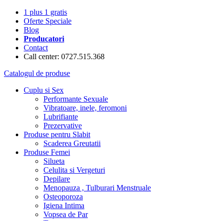
1 plus 1 gratis
Oferte Speciale
Blog
Producatori
Contact
Call center: 0727.515.368
Catalogul de produse
Cuplu si Sex
Performante Sexuale
Vibratoare, inele, feromoni
Lubrifiante
Prezervative
Produse pentru Slabit
Scaderea Greutatii
Produse Femei
Silueta
Celulita si Vergeturi
Depilare
Menopauza , Tulburari Menstruale
Osteoporoza
Igiena Intima
Vopsea de Par