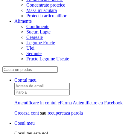
Concentrate proteice
Masa musculara
Protectia articulatiilor
Alimente
Condimente
Sucuri Lapte
Ceareale
Legume Fructe
Ulei
Seminte
Fructe Legume Uscate
Contul meu
Autentificare in contul eFarma
Autentificare cu Facebook
Creeaza cont
sau
recupereaza parola
Cosul meu
Cosul tau este gol