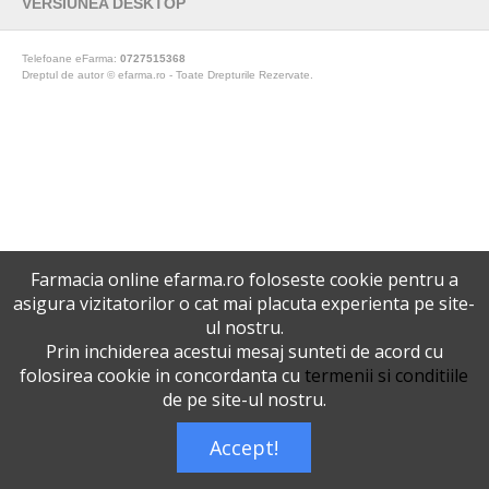
VERSIUNEA DESKTOP
Telefoane eFarma:
0727515368
Dreptul de autor © efarma.ro - Toate Drepturile Rezervate.
Farmacia online efarma.ro foloseste cookie pentru a
asigura vizitatorilor o cat mai placuta experienta pe site-
ul nostru.
Prin inchiderea acestui mesaj sunteti de acord cu
folosirea cookie in concordanta cu
termenii si conditiile
de pe site-ul nostru.
Accept!