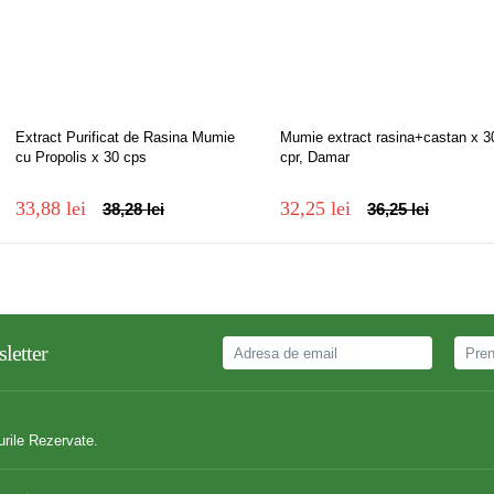
Extract Purificat de Rasina Mumie
Mumie extract rasina+castan x 3
cu Propolis x 30 cps
cpr, Damar
33,88 lei
32,25 lei
38,28 lei
36,25 lei
letter
urile Rezervate.