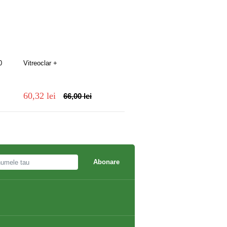
0
Vitreoclar +
Iwostin Purritin gel spalare 
60,32 lei
48,00 lei
66,00 lei
52,20 lei
Abonare