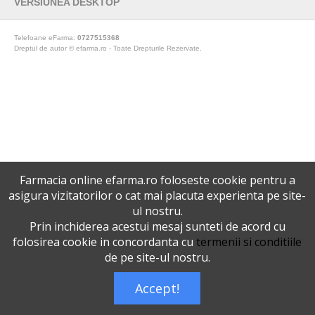
VERSIUNEA DESKTOP
Telefoane eFarma:
0727515368
Dreptul de autor © efarma.ro - Toate Drepturile Rezervate.
Farmacia online efarma.ro foloseste cookie pentru a
asigura vizitatorilor o cat mai placuta experienta pe site-
ul nostru.
Prin inchiderea acestui mesaj sunteti de acord cu
folosirea cookie in concordanta cu
termenii si conditiile
de pe site-ul nostru.
Accept!