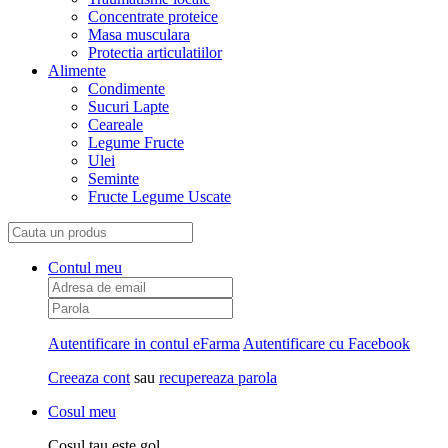
Concentrate proteice
Masa musculara
Protectia articulatiilor
Alimente
Condimente
Sucuri Lapte
Ceareale
Legume Fructe
Ulei
Seminte
Fructe Legume Uscate
Contul meu
Autentificare in contul eFarma
Autentificare cu Facebook
Creeaza cont
sau
recupereaza parola
Cosul meu
Cosul tau este gol