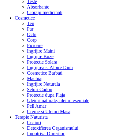
Teste
Absorbante
Ciorapi medicinali
Cosmetice
Ten
Par
Ochi
Corp
Picioare
Ingrijire Maini
Ingrijire Buze
Protectie Solara
Ingrijirea si Albire Dinti
Cosmetice Barbati
Machiaj
Ingrijire Naturala
Seturi Cadou
Protectie dupa Plaja
Uleiuri naturale, uleiuri esentiale
Pell Amar
Creme si Uleiuri Masaj
Terapie Naturista
Ceaiuri
Detoxifierea Organismului
Impotriva Durerilor