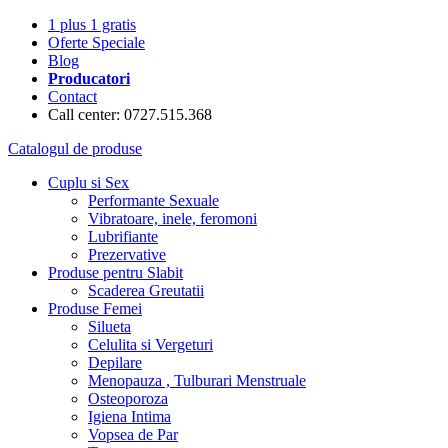
1 plus 1 gratis
Oferte Speciale
Blog
Producatori
Contact
Call center: 0727.515.368
Catalogul de produse
Cuplu si Sex
Performante Sexuale
Vibratoare, inele, feromoni
Lubrifiante
Prezervative
Produse pentru Slabit
Scaderea Greutatii
Produse Femei
Silueta
Celulita si Vergeturi
Depilare
Menopauza , Tulburari Menstruale
Osteoporoza
Igiena Intima
Vopsea de Par