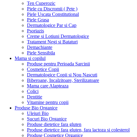
Ten Cuperozic
Piele cu Discromii ( Pete )
Piele Uscata Constitutional
Piele Grasa
Dermatologice Par si Cap
Psoriazis
Creme si Lotiuni Dermatologice
Tratament Negi si Bataturi
Demachiante
Piele Sensibila
Mama si copilul
Produse pentru Perioada Sarcinii
Cosmetice Copii
Dermatologice Copii si Nou Nascuti
Biberoane, Incalzitoare, Sterilizatoare
Mama care Alapteaza
Colici
Dentitie
Vitamine pentru copii
Produse Bio Organice
Uleiuri Bio
Sucuri Bio Organice
Produse dietetice fara gluten
Produse dietetice fara gluten, fara lactoza si colesterol
Produse Cosmetice Organice