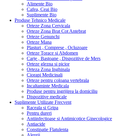
Alimente Bio
Cafea, Ceai Bio
Suplimente Bio
Produse Tehnico Medicale
Orteze Zona Cervicala
Orteze Zona Brat Cot Antebrat
Orteze Genunchi
Orteze Mana
Plasturi , Comprese , Ocluzoare
Orteze Torace si Abdomen
Carje , Bastoane , Dispozitive de Mers
Orteze glezna si picior
Orteza Zona Inghinala
Ciorapi Medicinali
Orteze pentru coloana vertebrala
Incaltaminte Medicala
Produse pentru ingrijirea la domiciliu
Dispozitive medicale
Suplimente Utilizate Frecvent
Raceala si Gripa
Pentru dureri
Antiinfectioase si Antimicotice Ginecologice
Antiacide
Constipatie Flatulenta
Alergii