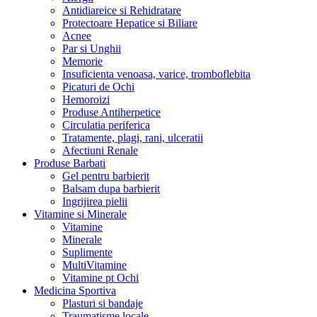
Antidiareice si Rehidratare
Protectoare Hepatice si Biliare
Acnee
Par si Unghii
Memorie
Insuficienta venoasa, varice, tromboflebita
Picaturi de Ochi
Hemoroizi
Produse Antiherpetice
Circulatia periferica
Tratamente, plagi, rani, ulceratii
Afectiuni Renale
Produse Barbati
Gel pentru barbierit
Balsam dupa barbierit
Ingrijirea pielii
Vitamine si Minerale
Vitamine
Minerale
Suplimente
MultiVitamine
Vitamine pt Ochi
Medicina Sportiva
Plasturi si bandaje
Traumatisme locale