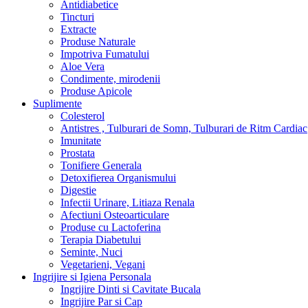
Antidiabetice
Tincturi
Extracte
Produse Naturale
Impotriva Fumatului
Aloe Vera
Condimente, mirodenii
Produse Apicole
Suplimente
Colesterol
Antistres , Tulburari de Somn, Tulburari de Ritm Cardiac
Imunitate
Prostata
Tonifiere Generala
Detoxifierea Organismului
Digestie
Infectii Urinare, Litiaza Renala
Afectiuni Osteoarticulare
Produse cu Lactoferina
Terapia Diabetului
Seminte, Nuci
Vegetarieni, Vegani
Ingrijire si Igiena Personala
Ingrijire Dinti si Cavitate Bucala
Ingrijire Par si Cap