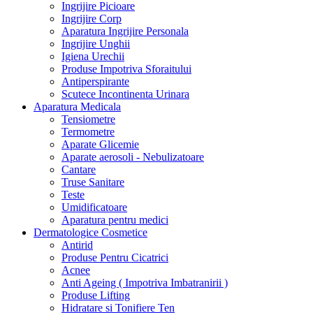
Ingrijire Picioare
Ingrijire Corp
Aparatura Ingrijire Personala
Ingrijire Unghii
Igiena Urechii
Produse Impotriva Sforaitului
Antiperspirante
Scutece Incontinenta Urinara
Aparatura Medicala
Tensiometre
Termometre
Aparate Glicemie
Aparate aerosoli - Nebulizatoare
Cantare
Truse Sanitare
Teste
Umidificatoare
Aparatura pentru medici
Dermatologice Cosmetice
Antirid
Produse Pentru Cicatrici
Acnee
Anti Ageing ( Impotriva Imbatranirii )
Produse Lifting
Hidratare si Tonifiere Ten