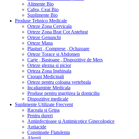
Alimente Bio
Cafea, Ceai Bio
Suplimente Bio
Produse Tehnico Medicale
Orteze Zona Cervicala
Orteze Zona Brat Cot Antebrat
Orteze Genunchi
Orteze Mana
Plasturi , Comprese , Ocluzoare
Orteze Torace si Abdomen
Carje , Bastoane , Dispozitive de Mers
Orteze glezna si picior
Orteza Zona Inghinala
Ciorapi Medicinali
Orteze pentru coloana vertebrala
Incaltaminte Medicala
Produse pentru ingrijirea la domiciliu
Dispozitive medicale
Suplimente Utilizate Frecvent
Raceala si Gripa
Pentru dureri
Antiinfectioase si Antimicotice Ginecologice
Antiacide
Constipatie Flatulenta
Alergii