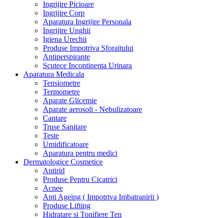
Ingrijire Picioare
Ingrijire Corp
Aparatura Ingrijire Personala
Ingrijire Unghii
Igiena Urechii
Produse Impotriva Sforaitului
Antiperspirante
Scutece Incontinenta Urinara
Aparatura Medicala
Tensiometre
Termometre
Aparate Glicemie
Aparate aerosoli - Nebulizatoare
Cantare
Truse Sanitare
Teste
Umidificatoare
Aparatura pentru medici
Dermatologice Cosmetice
Antirid
Produse Pentru Cicatrici
Acnee
Anti Ageing ( Impotriva Imbatranirii )
Produse Lifting
Hidratare si Tonifiere Ten