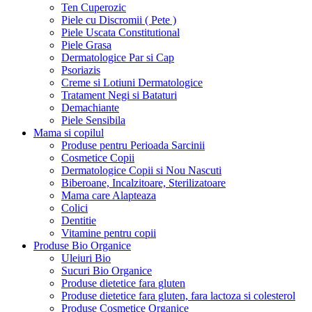
Ten Cuperozic
Piele cu Discromii ( Pete )
Piele Uscata Constitutional
Piele Grasa
Dermatologice Par si Cap
Psoriazis
Creme si Lotiuni Dermatologice
Tratament Negi si Bataturi
Demachiante
Piele Sensibila
Mama si copilul
Produse pentru Perioada Sarcinii
Cosmetice Copii
Dermatologice Copii si Nou Nascuti
Biberoane, Incalzitoare, Sterilizatoare
Mama care Alapteaza
Colici
Dentitie
Vitamine pentru copii
Produse Bio Organice
Uleiuri Bio
Sucuri Bio Organice
Produse dietetice fara gluten
Produse dietetice fara gluten, fara lactoza si colesterol
Produse Cosmetice Organice