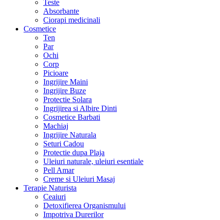
Teste
Absorbante
Ciorapi medicinali
Cosmetice
Ten
Par
Ochi
Corp
Picioare
Ingrijire Maini
Ingrijire Buze
Protectie Solara
Ingrijirea si Albire Dinti
Cosmetice Barbati
Machiaj
Ingrijire Naturala
Seturi Cadou
Protectie dupa Plaja
Uleiuri naturale, uleiuri esentiale
Pell Amar
Creme si Uleiuri Masaj
Terapie Naturista
Ceaiuri
Detoxifierea Organismului
Impotriva Durerilor