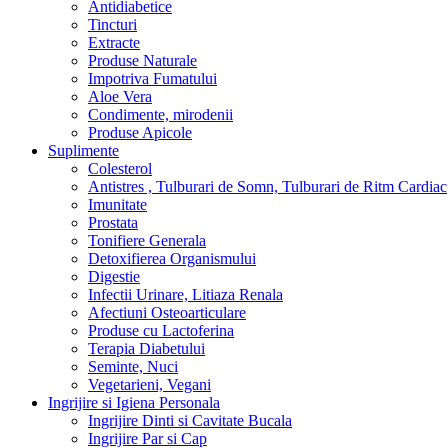
Antidiabetice
Tincturi
Extracte
Produse Naturale
Impotriva Fumatului
Aloe Vera
Condimente, mirodenii
Produse Apicole
Suplimente
Colesterol
Antistres , Tulburari de Somn, Tulburari de Ritm Cardiac
Imunitate
Prostata
Tonifiere Generala
Detoxifierea Organismului
Digestie
Infectii Urinare, Litiaza Renala
Afectiuni Osteoarticulare
Produse cu Lactoferina
Terapia Diabetului
Seminte, Nuci
Vegetarieni, Vegani
Ingrijire si Igiena Personala
Ingrijire Dinti si Cavitate Bucala
Ingrijire Par si Cap