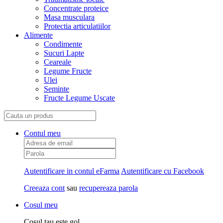
Concentrate proteice
Masa musculara
Protectia articulatiilor
Alimente
Condimente
Sucuri Lapte
Ceareale
Legume Fructe
Ulei
Seminte
Fructe Legume Uscate
Contul meu
Autentificare in contul eFarma
Autentificare cu Facebook
Creeaza cont
sau
recupereaza parola
Cosul meu
Cosul tau este gol