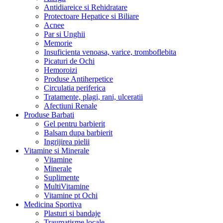
Antidiareice si Rehidratare
Protectoare Hepatice si Biliare
Acnee
Par si Unghii
Memorie
Insuficienta venoasa, varice, tromboflebita
Picaturi de Ochi
Hemoroizi
Produse Antiherpetice
Circulatia periferica
Tratamente, plagi, rani, ulceratii
Afectiuni Renale
Produse Barbati
Gel pentru barbierit
Balsam dupa barbierit
Ingrijirea pielii
Vitamine si Minerale
Vitamine
Minerale
Suplimente
MultiVitamine
Vitamine pt Ochi
Medicina Sportiva
Plasturi si bandaje
Traumatisme locale