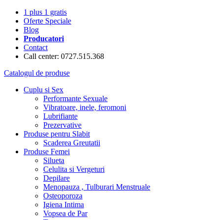
1 plus 1 gratis
Oferte Speciale
Blog
Producatori
Contact
Call center: 0727.515.368
Catalogul de produse
Cuplu si Sex
Performante Sexuale
Vibratoare, inele, feromoni
Lubrifiante
Prezervative
Produse pentru Slabit
Scaderea Greutatii
Produse Femei
Silueta
Celulita si Vergeturi
Depilare
Menopauza , Tulburari Menstruale
Osteoporoza
Igiena Intima
Vopsea de Par